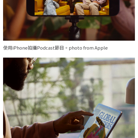
使用iPhone拍攝Podcast節目。photo from Apple