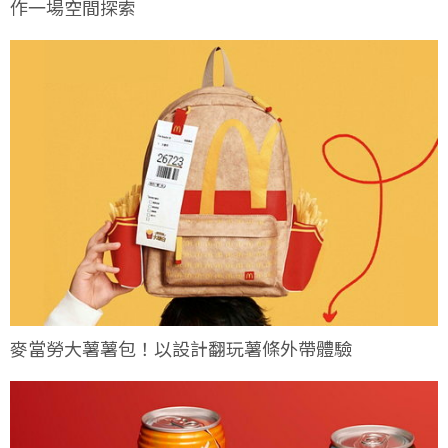
作一場空間探索
麥當勞大薯薯包！以設計翻玩薯條外帶體驗