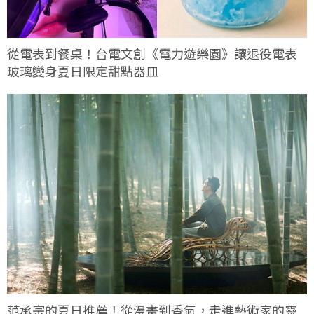
從電表到餐桌！台電文創《電力遊樂園》讓退役電表
玻璃變身夏日限定甜點器皿
范承宗的夏日推薦！從漫畫到香氣，走進藝術家的靈