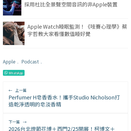
採用杜比全景聲空間音訊的非Apple裝置
Apple Watch睡眠監測！《哇賽心理學》蔡
宇哲教大家看懂數值睡好覺
Apple
﹒
Podcast
﹒
WhatsApp
←
上一篇
Perfumer H皂香香水！攜手Studio Nicholson打
造乾淨透明的皂淡香精
下一篇
→
2026台北燈節花博＋西門2/25開展！柯博文＋