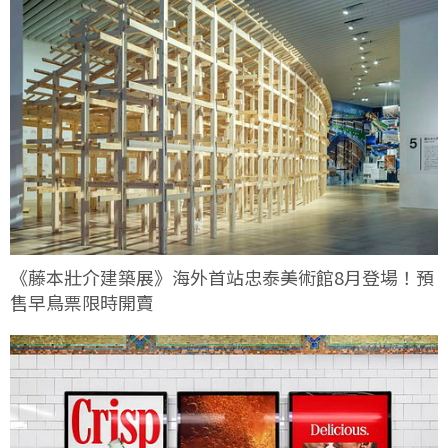
《藤本壯介建築展》海外首站忠泰美術館8月登場！預
售早鳥票限時開賣