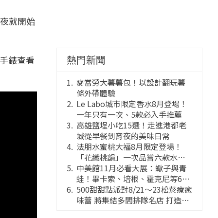
夜就開始
熱門新聞
從手錶查看
麥當勞大薯薯包！以設計翻玩薯
條外帶體驗
Le Labo城市限定香水8月登場！
一年只有一次、5款必入手推薦
高雄鹽埕小吃15選！走進港都老
城從早餐到宵夜的美味日常
法朋水蜜桃大福8月限定登場！
「花織桃韻」一次品嘗六款水蜜
桃花果大福
中美館11月必看大展：蠍子與青
蛙！畢卡索、培根、霍克尼等66
件國巨典藏亮相
500甜甜點派對8/21～23松菸療癒
味蕾 將集結多間排隊名店 打造靈
感創意的舞台