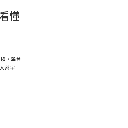
家看懂
困擾，學會
人蔡宇