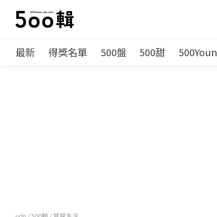
最新
得獎名單
500盤
500甜
500You
udn
/
500輯
/
質感生活