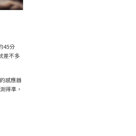
約45分
就差不多
建的感應器
測得準，