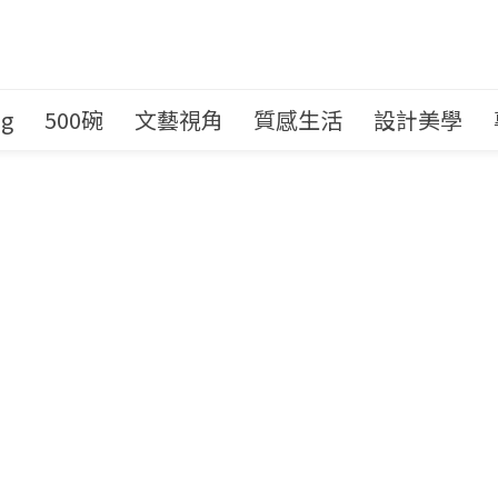
ng
500碗
文藝視角
質感生活
設計美學