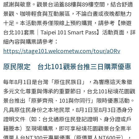
感謝與敬意。觀景台涵蓋88樓與89樓空間，結合舒適
景觀、咖啡輕食與互動展區，不論白晝或夜晚都魅力
十足。本活動票券僅限線上預約購買，請參考【樂遊
台北101套票｜Taipei 101 Smart Pass】活動頁面，詳
細內容與購票請參考：
https://stage101.welcometw.com/tour/aORv
原民限定 台北101觀景台推三日購票優惠
每年8月1日是台灣「原住民族日」，為響應這天象徵
多元文化尊重與傳承的重要節日，台北101秘境花園觀
景台推出「原夢齊飛．101與你同行」限時優惠活動。
凡具原住民身份之本地民眾，8月1日至8月3日憑身分
證明文件（如：台北通原住民登記證明、身分證或戶
籍謄本）至現場購票，即可享秘境花園觀景台全票半
價單人台NT300元專屬優惠（原價單人NT600元），