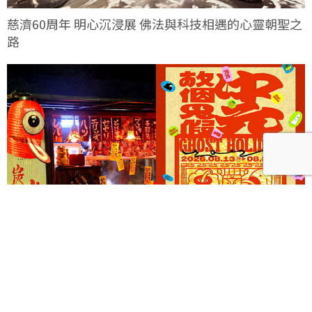
慈濟60周年 明心沉浸展 佛法與科技相遇的心靈朝聖之
路
《Ghost Holiday 中元，放個鬼假！》以三大主題打造
西門町摩登夜間鬼祭