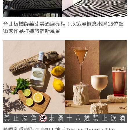
台北板橋馥華艾美酒店亮相！以策展概念串聯15位藝
術家作品打造旅宿新風景
希臘乳香樹脂酒亮相！攜手Testing Room、The