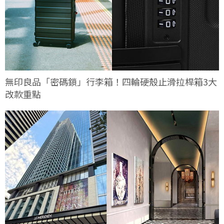
無印良品「密碼鎖」行李箱！四輪硬殼止滑拉桿箱3大
改款重點