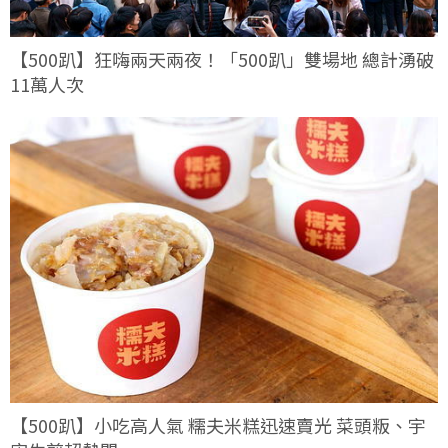
【500趴】狂嗨兩天兩夜！「500趴」雙場地 總計湧破
11萬人次
【500趴】小吃高人氣 糯夫米糕迅速賣光 菜頭粄、宇