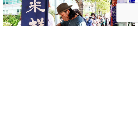
【500趴】直播／現場直擊！台南糯夫米糕出攤 粉絲
大排長龍