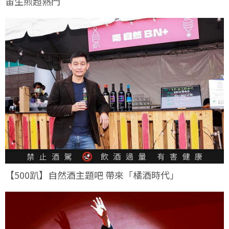
宙生煎超熱門
【500趴】自然酒主題吧 帶來「橘酒時代」