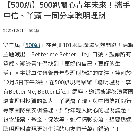
【500趴】500趴關心青年未來！攜手
中信、丫頭 一同分享聰明理財
2021/12/01
500輯
第二屆「
500趴
」在台北101水舞廣場火熱開趴！活動
主題喊出「Better me Better Life」口號，鼓勵所有
質感、潮流青年們找到「更好的自己，更好的生
活」。主辦單位察覺青年對理財話題的關注，特別於
12月5日下午3點，在500趴現場舉辦「聰明理財，享
有Better Me, Better Life.」講座，邀請被認為演藝圈
最會理財投資的藝人─丫頭詹子晴，與中國信託銀行
專家團隊蔡安棋協理，針對年輕人關心的理財議題，
包含股票、基金、保險等，進行精彩交流，想要透過
聰明理財實現更好生活的朋友們千萬別錯過了！