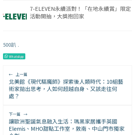
7-ELEVEN永續派對！「在地永續賞」限定
活動開抽，大獎抱回家
500趴
﹒
WhatsApp
←
上一篇
北美館《現代驅魔師》探索後人類時代：10組藝
術家拋出思考，人如何超越自身、又該走往何
處？
下一篇
→
讓歐洲聖誕氣息融入生活：瑪黑家居攜手英國
Elemis、MHO甜點工作室，敦南、中山門市獨家