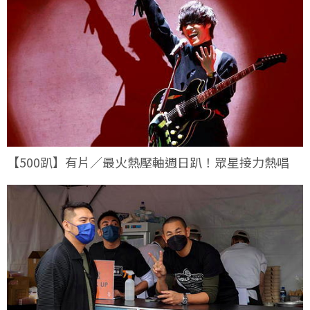
【500趴】有片／最火熱壓軸週日趴！眾星接力熱唱