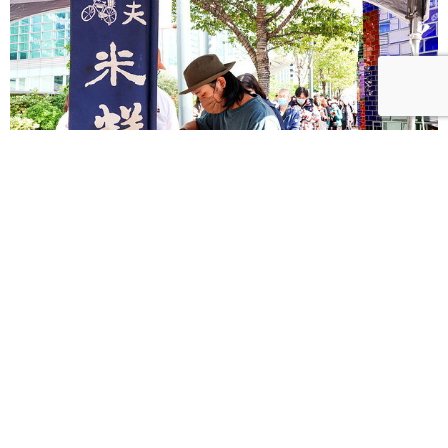
【500趴】直播／現場直擊！台南糯夫米糕出攤 粉絲
大排長龍