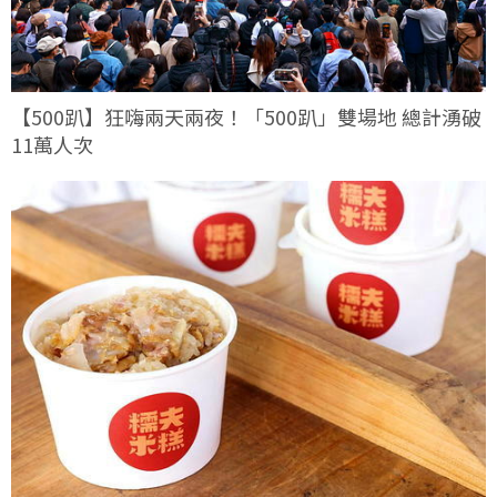
【500趴】狂嗨兩天兩夜！「500趴」雙場地 總計湧破
11萬人次