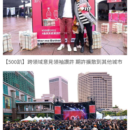
【500趴】跨領域意見領袖讚許 期許擴散到其他城市