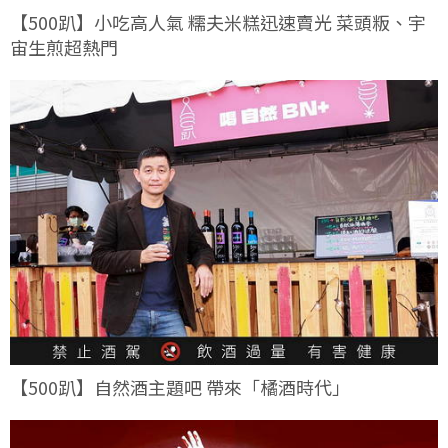
【500趴】小吃高人氣 糯夫米糕迅速賣光 菜頭粄、宇
宙生煎超熱門
【500趴】自然酒主題吧 帶來「橘酒時代」