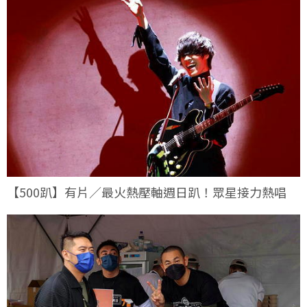
【500趴】有片／最火熱壓軸週日趴！眾星接力熱唱