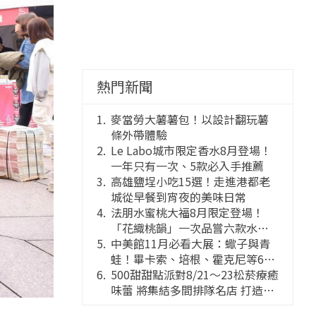
熱門新聞
麥當勞大薯薯包！以設計翻玩薯
條外帶體驗
Le Labo城市限定香水8月登場！
一年只有一次、5款必入手推薦
高雄鹽埕小吃15選！走進港都老
城從早餐到宵夜的美味日常
法朋水蜜桃大福8月限定登場！
「花織桃韻」一次品嘗六款水蜜
桃花果大福
中美館11月必看大展：蠍子與青
蛙！畢卡索、培根、霍克尼等66
件國巨典藏亮相
500甜甜點派對8/21～23松菸療癒
味蕾 將集結多間排隊名店 打造靈
感創意的舞台