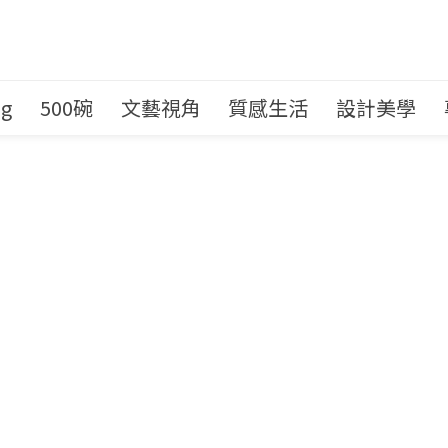
ng
500碗
文藝視角
質感生活
設計美學