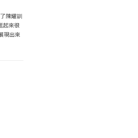
買了陳耀訓
，逛起來很
展現出來