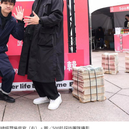
總經理吳庭安（右）。圖／500趴採訪團隊攝影