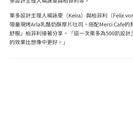
多設計主理人楊詠雯與柏菲利等。
果多設計主理人楊詠雯（Keira）與柏菲利（Felix 
限量現烤Arla乳酪奶酥厚片吐司，搭配Merci C
舒服」柏菲利接著分享，「這一次果多為500趴設
的效果比想像中更好。」