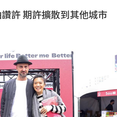
袖讚許 期許擴散到其他城市