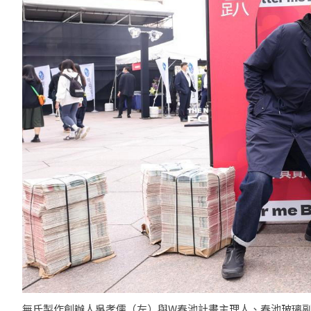
無氏製作創辦人吳孝儒（左）與W春池計畫主理人、春池玻璃副