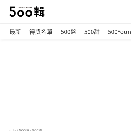
最新
得獎名單
500盤
500甜
500You
udn
/
500輯
/
500趴