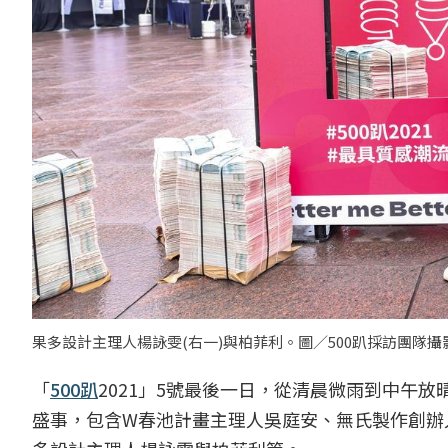
果多設計主理人楊詠雯(右一)與柏菲利。圖／500趴採訪團隊攝
「
500趴
2021」5號最後一日，從清晨微雨到中午
盛事，包含W春池計畫主理人吳庭安、無氏製作創辦