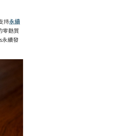
支持
永續
的零麩質
s永續發