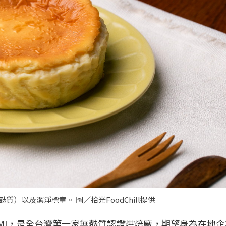
質）以及潔淨標章。 圖／拾光FoodChill提供
MI，是全台灣第一家無麩質認證烘焙廠，期望身為在地