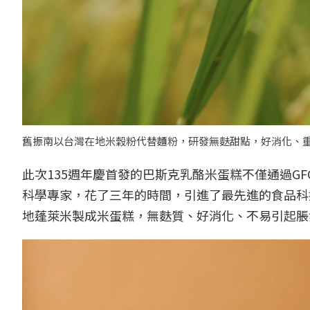
舊振南以台灣在地米穀粉代替麵粉，研發無麩甜點，好消化、重新賦
此次135週年慶首發的巴斯克乳酪米蛋糕不僅通過G
科學專家，花了三年的時間，引進了最先進的食品科
地蓬萊米製成米蛋糕，無麩質、好消化、不易引起脹