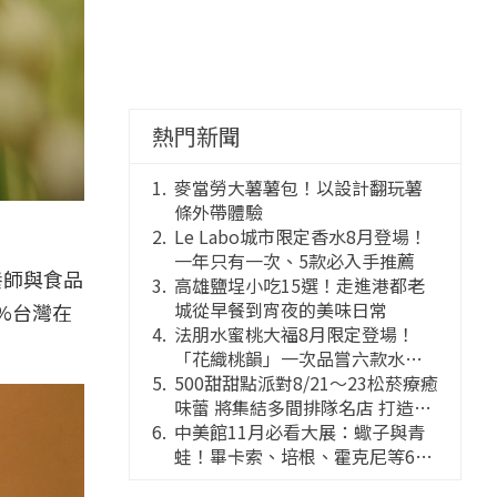
熱門新聞
麥當勞大薯薯包！以設計翻玩薯
條外帶體驗
Le Labo城市限定香水8月登場！
一年只有一次、5款必入手推薦
養師與食品
高雄鹽埕小吃15選！走進港都老
城從早餐到宵夜的美味日常
%台灣在
法朋水蜜桃大福8月限定登場！
「花織桃韻」一次品嘗六款水蜜
桃花果大福
500甜甜點派對8/21～23松菸療癒
味蕾 將集結多間排隊名店 打造靈
感創意的舞台
中美館11月必看大展：蠍子與青
蛙！畢卡索、培根、霍克尼等66
件國巨典藏亮相