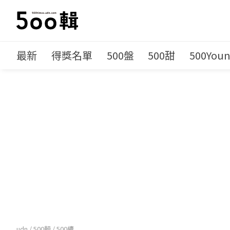
最新
得獎名單
500盤
500甜
500You
udn
/
500輯
/
500續