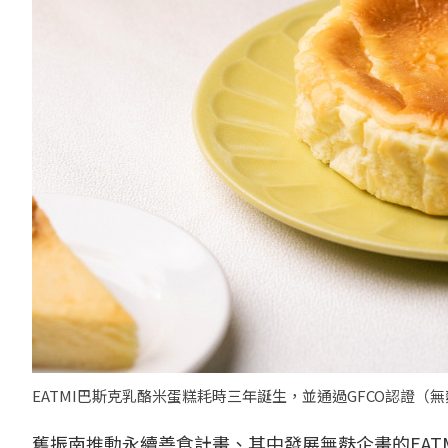
EATMI巴斯克乳酪米蛋糕耗時三年誕生，並通過GFCO認證（無麩
舊振南推動永續善食計畫、其中發展無麩企畫的EAT