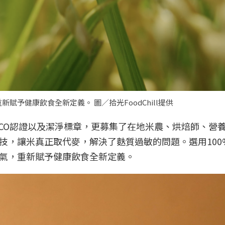
予健康飲食全新定義。 圖／拾光FoodChill提供
FCO認證以及潔淨標章，更募集了在地米農、烘焙師、營
技，讓米真正取代麥，解決了麩質過敏的問題。選用100
氣，重新賦予健康飲食全新定義。