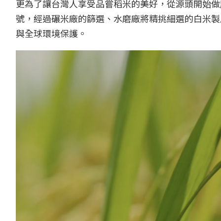
更為了讓台灣人享受品嘗稻米的美好，從源頭開始做
號，經過碾米廠的篩選、水磨廠將精挑細選的白米製
與全球環境保護。