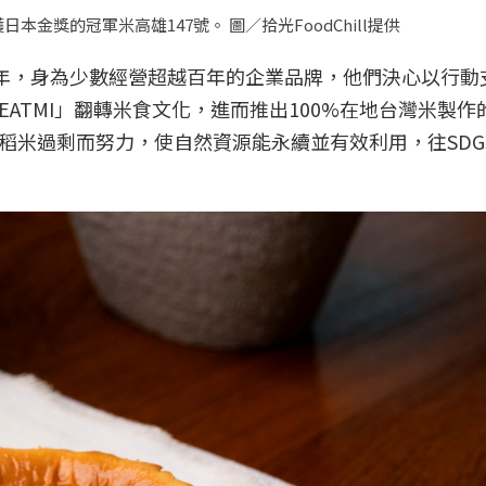
獎的冠軍米高雄147號。 圖／拾光FoodChill提供
周年，身為少數經營超越百年的企業品牌，他們決心以行動
ATMI」翻轉米食文化，進而推出100%在地台灣米製作
稻米過剩而努力，使自然資源能永續並有效利用，往SDG