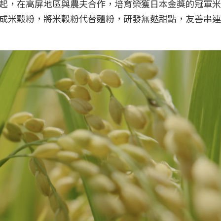
起，在高屏地區與農夫合作，培育榮獲日本金獎的冠軍米高
成米穀粉，將米穀粉代替麵粉，研發無麩甜點，友善串連