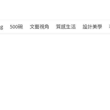
ng
500碗
文藝視角
質感生活
設計美學