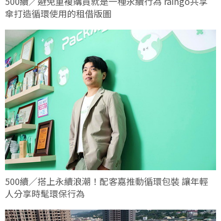
500續／避免重複購買就是一種永續行為 raingo共享
傘打造循環使用的租借版圖
500續／搭上永續浪潮！配客嘉推動循環包裝 讓年輕
人分享時髦環保行為