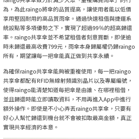
為，為此raingo將傘的品質提高，讓使用者能以低價
享用堅固耐用的高品質雨傘。通過快速租借與捷運系
統設點等多項優勢之下，實現了超過99％的超高歸還
率。raingo共享傘並不希望租借者刻意買斷，即便逾
時未歸還最高收費799元，雨傘本身歸屬權仍歸raingo
所有，期望讓每一把傘能真正做到共享永續。
為確保raingo共享傘能夠被重複使用，每一把raingo
共享傘都配有RFID無線射頻識別晶片以及專屬編號，
使得raingo能清楚知道每把傘是由誰、在哪裡租借，
並且歸還時能立即讀取資料，不用再進入App中進行
額外操作。即使是不小心弄丟raingo共享傘，只要有
好心人幫忙歸還到機台就不會被扣取最高金額，真正
實現共享經濟的本意。