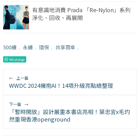
有意識地消費 Prada 「Re-Nylon」系列
淨化、回收、再展開
500續
﹒
永續
﹒
環保
﹒
共享雨傘
﹒
WhatsApp
←
上一篇
WWDC 2024擁抱AI！14項升級亮點總整理
下一篇
→
「暫時開放」設計展重本書店亮相！葉忠宜x毛灼
然重現香港openground