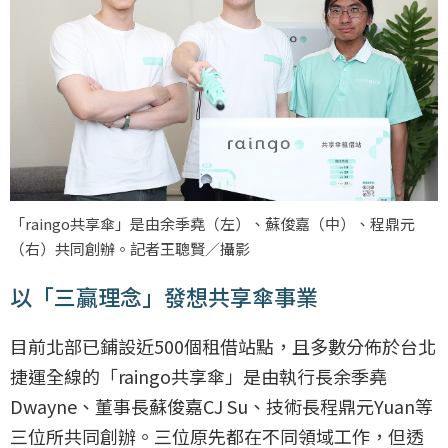
「raingo共享傘」是由余季堯（左）、蘇俊嘉（中）、程鼎元
（右）共同創辦。記者王聰賢／攝影
以「三贏理念」發想共享傘事業
目前北部已鋪設近500個租借站點，且多數分佈於台北
捷運全線的「raingo共享傘」是由執行長余季堯
Dwayne、董事長蘇俊嘉CJ Su、技術長程鼎元Yuan等
三位所共同創辦。三位原先都在不同領域工作，但透