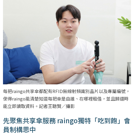
每把raingo共享傘都配有RFID無線射頻識別晶片以及專屬編號，
使得raingo能清楚知道每把傘是由誰、在哪裡租借，並且歸還時
能立即讀取資料。記者王聰賢／攝影
先聚焦共享傘服務 raingo獨特「吃到飽」會
員制構思中