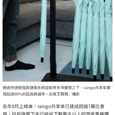
通過快速租借與捷運系統設點等多項優勢之下，raingo共享傘實
現超過99％的超高歸還率。記者王聰賢／攝影
去年8月上線後，raingo共享傘已達成超過7萬位會
員，目前換算下來已經省下數萬支以上的雨傘重複購