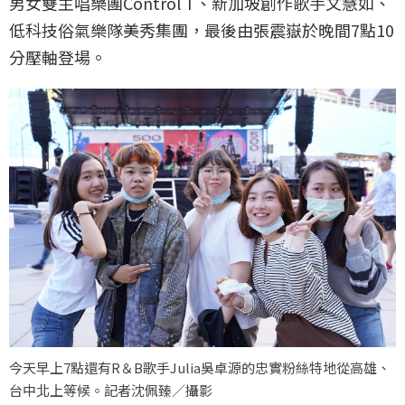
男女雙主唱樂團Control T、新加坡創作歌手文慧如、
低科技俗氣樂隊美秀集團，最後由張震嶽於晚間7點10
分壓軸登場。
今天早上7點還有R＆B歌手Julia吳卓源的忠實粉絲特地從高雄、
台中北上等候。記者沈佩臻／攝影