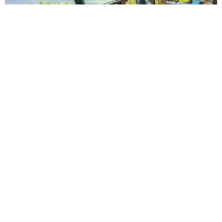
探索越南靈魂之美！峴港洲際陽光半島度假酒店 打造
蔥鬱半島中台灣旅人的專屬秘境