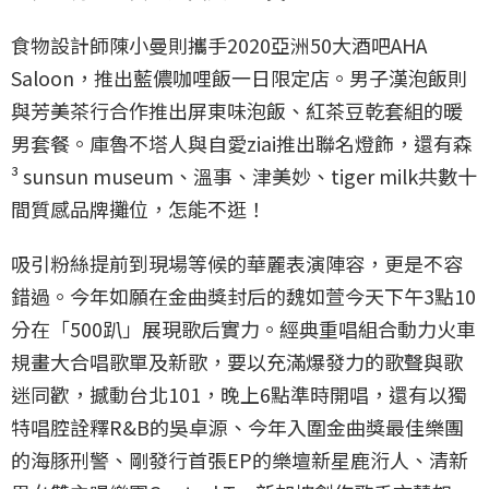
食物設計師陳小曼則攜手2020亞洲50大酒吧AHA
Saloon，推出藍儂咖哩飯一日限定店。男子漢泡飯則
與芳美茶行合作推出屏東味泡飯、紅茶豆乾套組的暖
男套餐。庫魯不塔人與自愛ziai推出聯名燈飾，還有森
³ sunsun museum、溫事、津美妙、tiger milk共數十
間質感品牌攤位，怎能不逛！
吸引粉絲提前到現場等候的華麗表演陣容，更是不容
錯過。今年如願在金曲獎封后的魏如萱今天下午3點10
分在「500趴」展現歌后實力。經典重唱組合動力火車
規畫大合唱歌單及新歌，要以充滿爆發力的歌聲與歌
迷同歡，撼動台北101，晚上6點準時開唱，還有以獨
特唱腔詮釋R&B的吳卓源、今年入圍金曲獎最佳樂團
的海豚刑警、剛發行首張EP的樂壇新星鹿洐人、清新