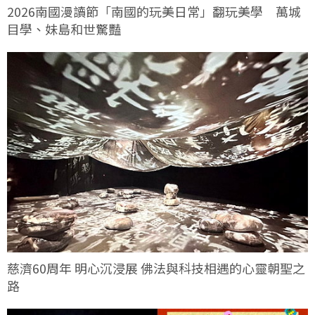
2026南國漫讀節「南國的玩美日常」翻玩美學 萬城
目學、妹島和世驚豔
慈濟60周年 明心沉浸展 佛法與科技相遇的心靈朝聖之
路