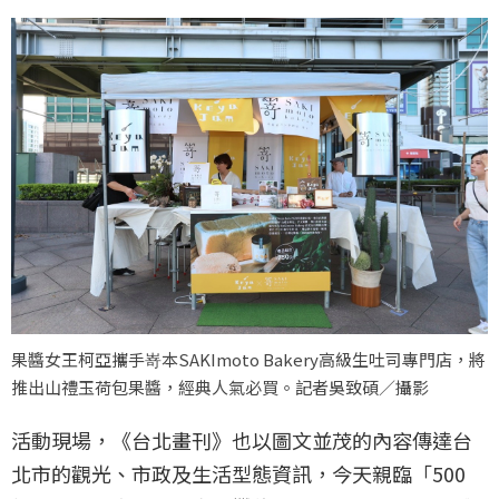
果醬女王柯亞攜手嵜本SAKImoto Bakery高級生吐司專門店，將
推出山禮玉荷包果醬，經典人氣必買。記者吳致碩／攝影
活動現場，《台北畫刊》也以圖文並茂的內容傳達台
北市的觀光、市政及生活型態資訊，今天親臨「500