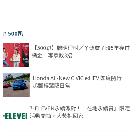
500趴
【500趴】聰明理財／丫頭詹子晴5年存首
桶金 專家教3招
Honda All-New CIVIC e:HEV 如癮隨行 一
起翻轉駕馭日常
7-ELEVEN永續派對！「在地永續賞」限定
活動開抽，大獎抱回家