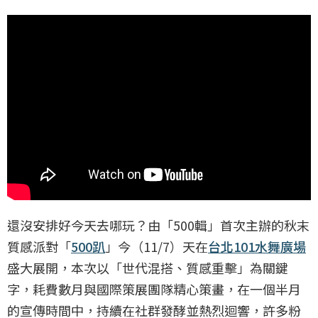
還沒安排好今天去哪玩？由「500輯」首次主辦的秋末
質感派對「
500趴
」今（11/7）天在
台北101
水舞廣場
盛大展開，本次以「世代混搭、質感重擊」為關鍵
字，耗費數月與國際策展團隊精心策畫，在一個半月
的宣傳時間中，持續在社群發酵並熱烈迴響，許多粉