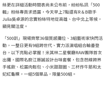
絲更在詳細活動時間表尚未公布前，紛紛私訊「500
輯」粉絲專頁求透露，今天早上7點還有R＆B歌手
Julia吳卓源的忠實粉絲特地從高雄、台中北上等候，
顯見關注度。
「500趴」現場齊聚36個質感攤位、3組藝術家快閃活
動，一整日更有9組跨世代、實力派演唱組合輪番登
台，以下亮點必掌握！米其林二星餐廳RAW團隊首次
出攤，國際名廚江振誠設計台味套餐，包含芭線跨界
手搖飲、松露肉鬆包、小米甜甜圈、三杯炸牛筋和太
妃紅龜粿，一組5個單品，限量500組。