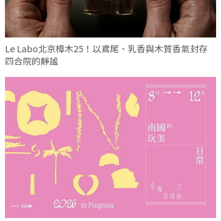
Le Labo北京樟木25！以鳶尾、乳香與木質香氣封存
四合院的靜謐