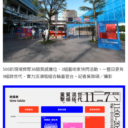
500趴現場齊聚36個質感攤位、3組藝術家快閃活動，一整日更有
9組跨世代、實力派演唱組合輪番登台。記者吳致碩／攝影