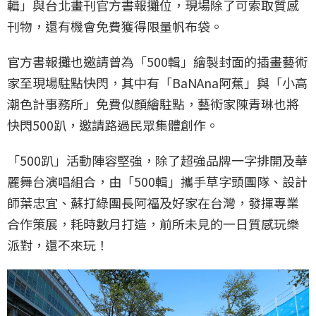
輯」與台北畫刊官方書報攤位，現場除了可索取質感
刊物，還有機會免費獲得限量帆布袋。
官方書報攤也邀請曾為「500輯」繪製封面的插畫藝術
家至現場駐點快閃，其中有「BaNAna阿蕉」與「小高
潮色計事務所」免費似顏繪駐點，藝術家陳青琳也將
快閃500趴，邀請路過民眾集體創作。
「500趴」活動陣容堅強，除了超強品牌一字排開及華
麗舞台演唱組合，由「500輯」攜手草字頭團隊、設計
師葉忠宜、蘇打綠團長阿福及好家在台灣，發揮專業
合作策展，耗時數月打造，前所未見的一日質感玩樂
派對，還不來玩！