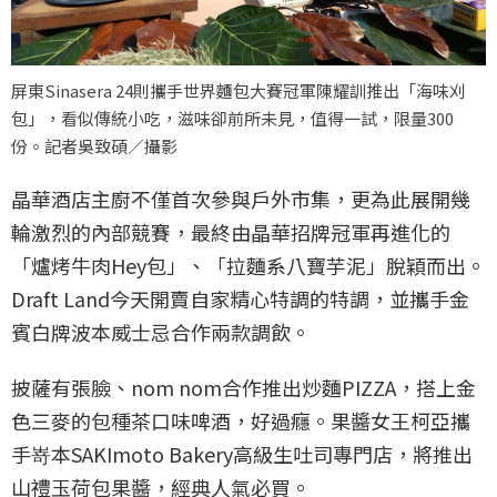
屏東Sinasera 24則攜手世界麵包大賽冠軍陳耀訓推出「海味刈
包」，看似傳統小吃，滋味卻前所未見，值得一試，限量300
份。記者吳致碩／攝影
晶華酒店主廚不僅首次參與戶外市集，更為此展開幾
輪激烈的內部競賽，最終由晶華招牌冠軍再進化的
「爐烤牛肉Hey包」、「拉麵系八寶芋泥」脫穎而出。
Draft Land今天開賣自家精心特調的特調，並攜手金
賓白牌波本威士忌合作兩款調飲。
披薩有張臉、nom nom合作推出炒麵PIZZA，搭上金
色三麥的包種茶口味啤酒，好過癮。果醬女王柯亞攜
手嵜本SAKImoto Bakery高級生吐司專門店，將推出
山禮玉荷包果醬，經典人氣必買。