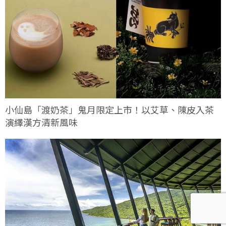
小仙島「渡奶茶」鬼月限定上市！以艾草、陳皮入茶
演繹漢方清新風味