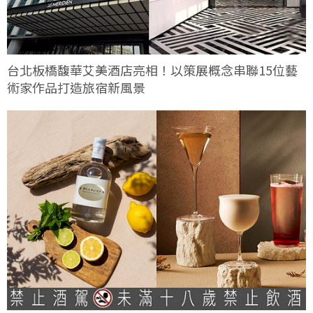
台北板橋馥華艾美酒店亮相！以策展概念串聯15位藝
術家作品打造旅宿新風景