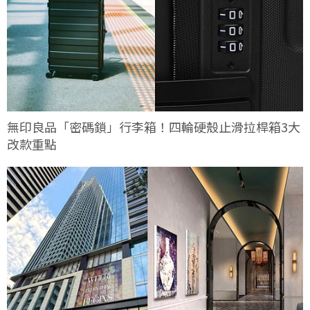
無印良品「密碼鎖」行李箱！四輪硬殼止滑拉桿箱3大
改款重點