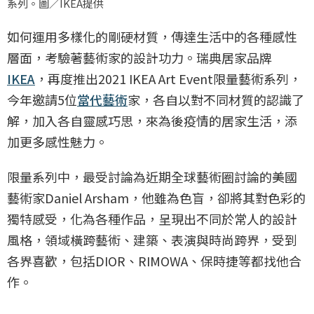
系列。圖／IKEA提供
如何運用多樣化的剛硬材質，傳達生活中的各種感性
層面，考驗著藝術家的設計功力。瑞典居家品牌
IKEA
，再度推出2021 IKEA Art Event限量藝術系列，
今年邀請5位
當代藝術
家，各自以對不同材質的認識了
解，加入各自靈感巧思，來為後疫情的居家生活，添
加更多感性魅力。
限量系列中，最受討論為近期全球藝術圈討論的美國
藝術家Daniel Arsham，他雖為色盲，卻將其對色彩的
獨特感受，化為各種作品，呈現出不同於常人的設計
風格，領域橫跨藝術、建築、表演與時尚跨界，受到
各界喜歡，包括DIOR、RIMOWA、保時捷等都找他合
作。