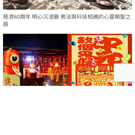
慈濟60周年 明心沉浸展 佛法與科技相遇的心靈朝聖之
路
《Ghost Holiday 中元，放個鬼假！》以三大主題打造
西門町摩登夜間鬼祭