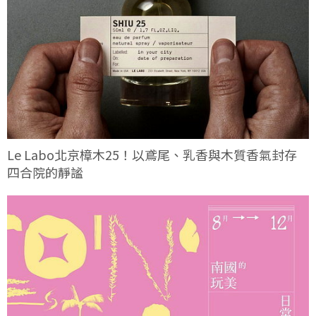
Le Labo北京樟木25！以鳶尾、乳香與木質香氣封存
四合院的靜謐