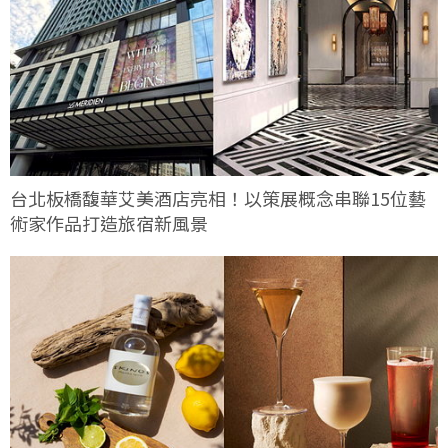
台北板橋馥華艾美酒店亮相！以策展概念串聯15位藝
術家作品打造旅宿新風景