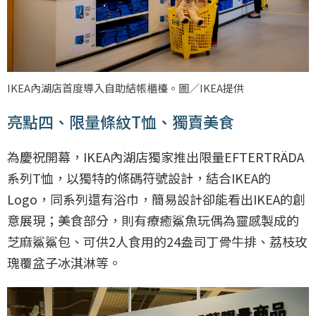
IKEA內湖店首度導入自助結帳櫃檯。圖／IKEA提供
亮點四、限量條紋T恤、獨賣美食
為慶祝開幕，IKEA內湖店獨家推出限量EFTERTRÄDA
系列T恤，以獨特的條碼符號設計，結合IKEA的
Logo，同系列還有浴巾，簡易設計卻能看出IKEA的創
意展現；美食部分，則有療癒鯊魚玩偶為靈感製成的
芝麻鯊鯊包、可供2人食用的24盎司丁骨牛排、荔枝玫
瑰覆盆子冰淇淋等。