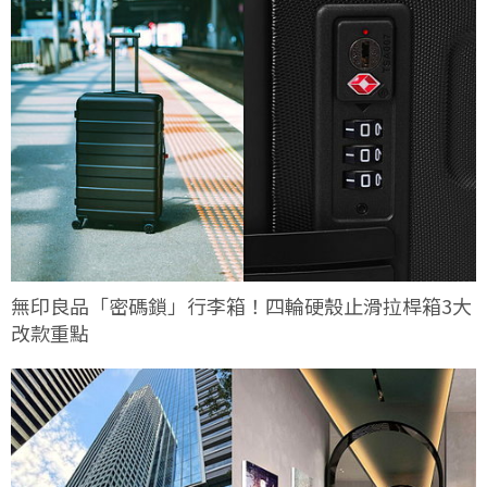
無印良品「密碼鎖」行李箱！四輪硬殼止滑拉桿箱3大
改款重點