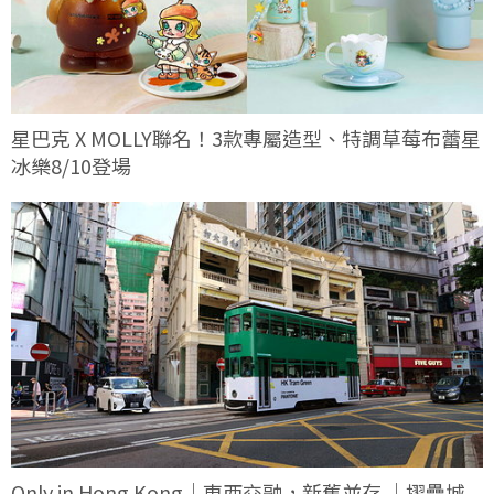
星巴克 X MOLLY聯名！3款專屬造型、特調草莓布蕾星
冰樂8/10登場
Only in Hong Kong｜東西交融，新舊並存 ｜摺疊城