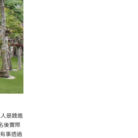
主人是魏進
名後實際
有事透過