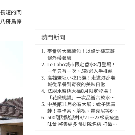
長短的問
八哥鳥停
熱門新聞
麥當勞大薯薯包！以設計翻玩薯
條外帶體驗
Le Labo城市限定香水8月登場！
一年只有一次、5款必入手推薦
高雄鹽埕小吃15選！走進港都老
城從早餐到宵夜的美味日常
法朋水蜜桃大福8月限定登場！
「花織桃韻」一次品嘗六款水蜜
桃花果大福
中美館11月必看大展：蠍子與青
蛙！畢卡索、培根、霍克尼等66
件國巨典藏亮相
500甜甜點派對8/21～23松菸療癒
味蕾 將集結多間排隊名店 打造靈
感創意的舞台