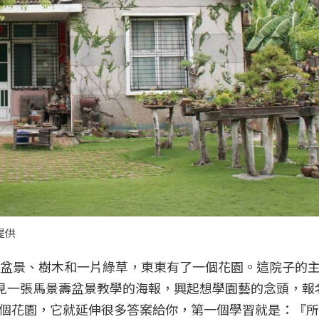
提供
個盆景、樹木和一片綠草，東東有了一個花園。這院子的
看見一張馬景壽盆景教學的海報，興起想學園藝的念頭，報
個花園，它就延伸很多答案給你，第一個學習就是：『所