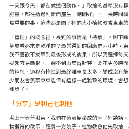
一天跟今天，都在做這個動作。」取捨的基準沒有標
肥量，都在透過判斷而產生「剛剛好」，「長時間觀
焦重要的事，這些都是園子裡的大小植物教會東東的
「管理」的概念裡，最難的事情是「持續」。腳下踩
草皮看起來是乾淨的？最常得到的回應是兩小時，東
我不喜歡不拔草到最後形成的後果，所以我選擇每天
拔起容易斷根，一週不到再度冒新芽，要花更多時間
的輕忽、過程有惰性到最終雜草長太多，變成沒有能
少朋友會羨慕東東能保有這樣一處雅致的環境，會想
卻步了。
「分享」是利己也利他
沏上一壺普洱茶，我們在紫藤樹攀成的亭子裡談話，
物獲得的啟示：種養一方院子，植物教會他先取捨，