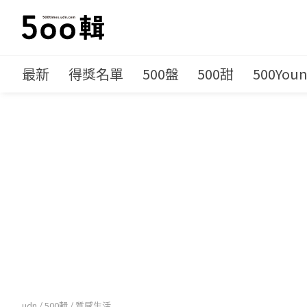
最新
得獎名單
500盤
500甜
500You
udn
/
500輯
/
質感生活