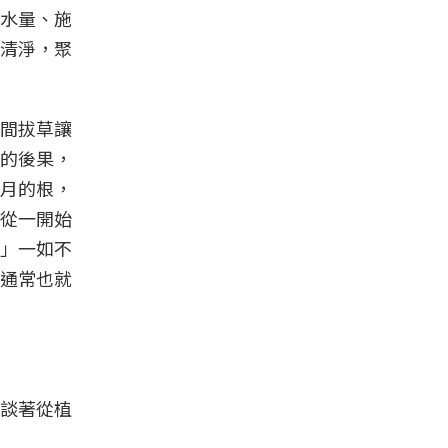
水量、施
清淨，聚
間拔草讓
的後果，
月的根，
從一開始
」一如不
通常也就
談著從植