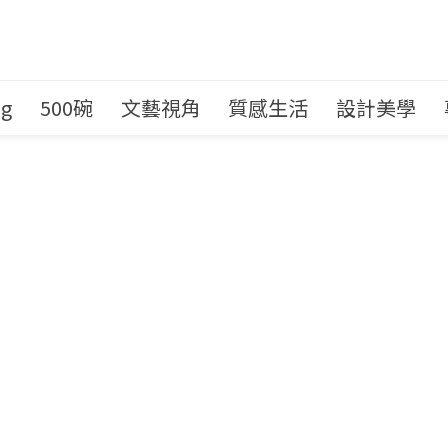
ng
500碗
文藝視角
質感生活
設計美學