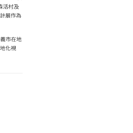
森活村及
計展作為
嘉義市在地
地化視