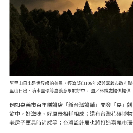
阿里山日出是世界級的美景，經濟部自109年起與嘉義市政府
里山日出、噴水圓環等嘉義意象於餅中。 圖／林鐵處提供提供
例如嘉義市百年糕餅店「新台灣餅舖」開發「嘉」餅
餅中，好滋味、好風景相輔相成；還有台灣花磚博物
老房子更具時尚感等；台灣設計展也將打造嘉義市環