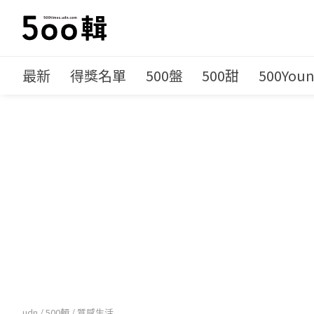
最新
得獎名單
500盤
500甜
500You
udn
/
500輯
/
質感生活