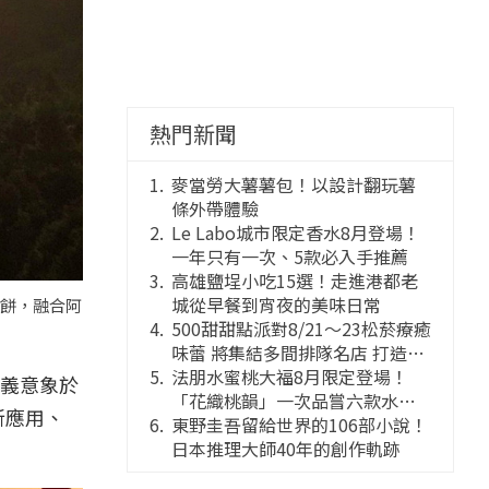
熱門新聞
麥當勞大薯薯包！以設計翻玩薯
條外帶體驗
Le Labo城市限定香水8月登場！
一年只有一次、5款必入手推薦
高雄鹽埕小吃15選！走進港都老
城從早餐到宵夜的美味日常
」餅，融合阿
500甜甜點派對8/21～23松菸療癒
味蕾 將集結多間排隊名店 打造靈
感創意的舞台
法朋水蜜桃大福8月限定登場！
義意象於
「花織桃韻」一次品嘗六款水蜜
新應用、
桃花果大福
東野圭吾留給世界的106部小說！
日本推理大師40年的創作軌跡