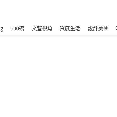
ng
500碗
文藝視角
質感生活
設計美學