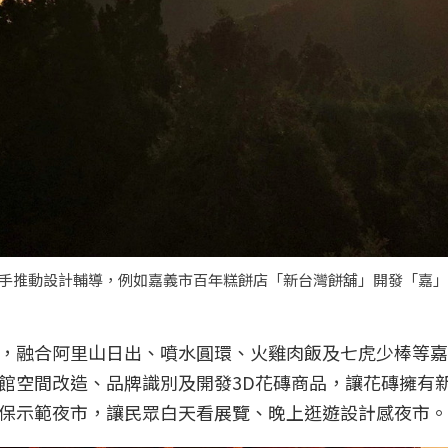
聯手推動設計輔導，例如嘉義市百年糕餅店「新台灣餅舖」開發「嘉
，融合阿里山日出、噴水圓環、火雞肉飯及七虎少棒等嘉
館空間改造、品牌識別及開發3D花磚商品，讓花磚擁有
保示範夜市，讓民眾白天看展覽、晚上逛遊設計感夜市。