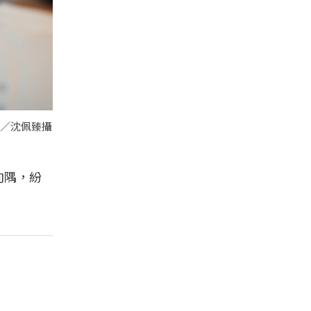
圖／沈佩臻攝
向隅，紛