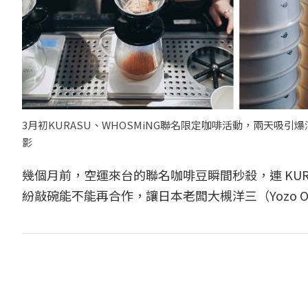
3月初KURASU、WHOSMiNG聯名限定咖啡活動，兩天吸
影
幾個月前，空運來台的聯名咖啡豆瞬間秒殺，連 KU
紛敲碗能不能再合作，讓日本老闆大槻洋三（Yozo O