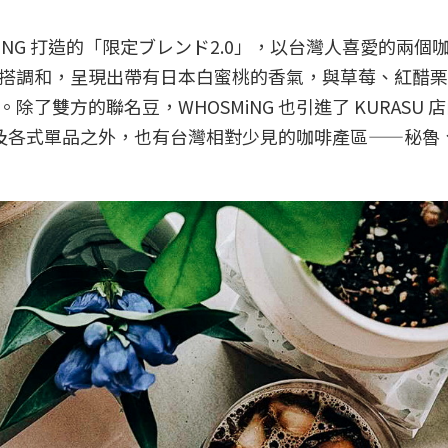
iNG 打造的「限定ブレンド2.0」，以台灣人喜愛的兩個
搭調和，呈現出帶有日本白蜜桃的香氣，與草莓、紅醋栗
雙方的聯名豆，WHOSMiNG 也引進了 KURASU 
豆及各式單品之外，也有台灣相對少見的咖啡產區——秘魯