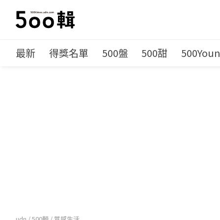
最新
得獎名單
500盤
500甜
500You
udn
/
500輯
/
質感生活