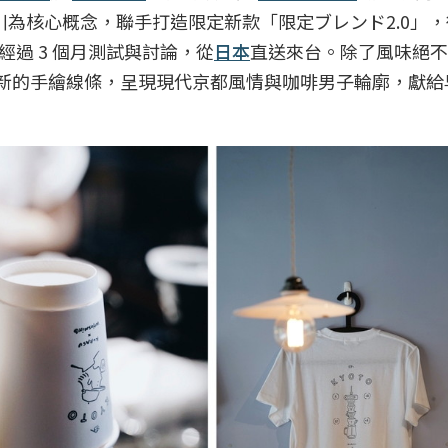
鴨川為核心概念，聯手打造限定新款「限定ブレンド2.0」
過 3 個月測試與討論，從
日本
直送來台。除了風味絕不
溫暖清新的手繪線條，呈現現代京都風情與咖啡男子輪廓，獻