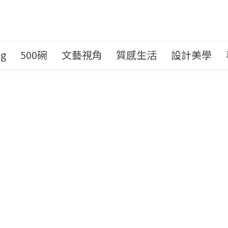
ng
500碗
文藝視角
質感生活
設計美學