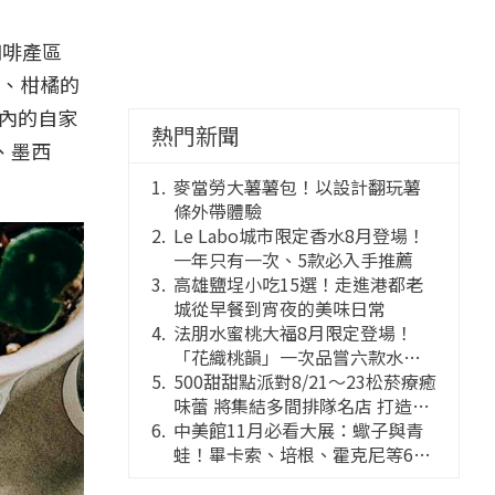
咖啡產區
、柑橘的
店內的自家
熱門新聞
、墨西
麥當勞大薯薯包！以設計翻玩薯
條外帶體驗
Le Labo城市限定香水8月登場！
一年只有一次、5款必入手推薦
高雄鹽埕小吃15選！走進港都老
城從早餐到宵夜的美味日常
法朋水蜜桃大福8月限定登場！
「花織桃韻」一次品嘗六款水蜜
桃花果大福
500甜甜點派對8/21～23松菸療癒
味蕾 將集結多間排隊名店 打造靈
感創意的舞台
中美館11月必看大展：蠍子與青
蛙！畢卡索、培根、霍克尼等66
件國巨典藏亮相