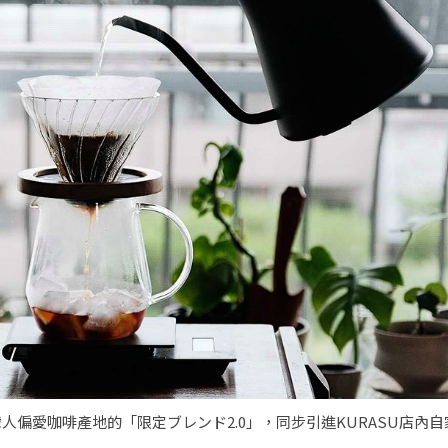
灣人偏愛咖啡產地的「限定ブレンド2.0」，同步引進KURASU店內