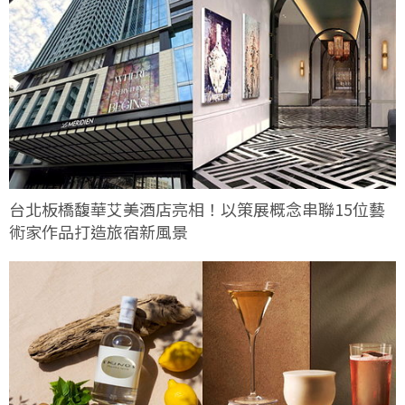
台北板橋馥華艾美酒店亮相！以策展概念串聯15位藝
術家作品打造旅宿新風景