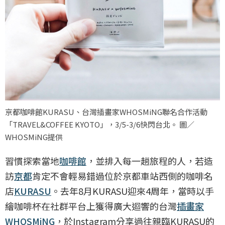
京都咖啡館KURASU、台灣插畫家WHOSMiNG聯名合作活動
「TRAVEL&COFFEE KYOTO」，3/5-3/6快閃台北。 圖／
WHOSMiNG提供
習慣探索當地
咖啡館
，並排入每一趟旅程的人，若造
訪
京都
肯定不會輕易錯過位於京都車站西側的咖啡名
店
KURASU
。去年8月KURASU迎來4周年，當時以手
繪咖啡杯在社群平台上獲得廣大迴響的台灣
插畫家
WHOSMiNG
，於Instagram分享過往親臨KURASU的