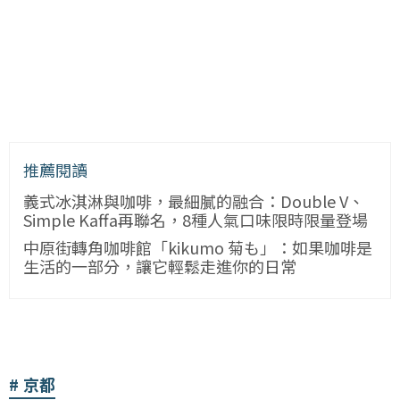
推薦閱讀
義式冰淇淋與咖啡，最細膩的融合：Double V、
Simple Kaffa再聯名，8種人氣口味限時限量登場
中原街轉角咖啡館「kikumo 菊も」：如果咖啡是
生活的一部分，讓它輕鬆走進你的日常
京都