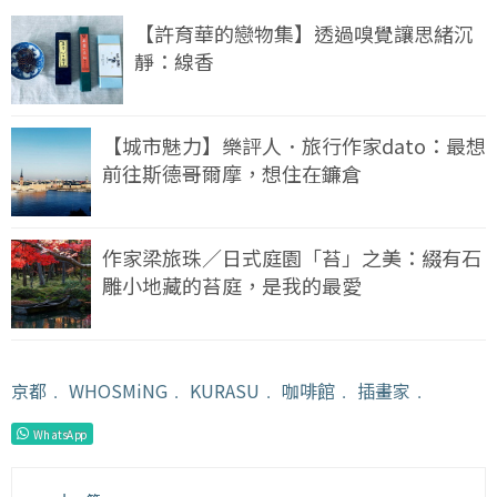
【許育華的戀物集】透過嗅覺讓思緒沉
靜：線香
【城市魅力】樂評人．旅行作家dato：最想
前往斯德哥爾摩，想住在鐮倉
作家梁旅珠／日式庭園「苔」之美：綴有石
雕小地藏的苔庭，是我的最愛
京都
﹒
WHOSMiNG
﹒
KURASU
﹒
咖啡館
﹒
插畫家
﹒
WhatsApp