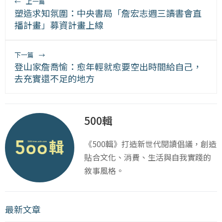
←
上一篇
塑造求知氛圍：中央書局「詹宏志週三讀書會直
播計畫」募資計畫上線
下一篇
→
登山家詹喬愉：愈年輕就愈要空出時間給自己，
去充實還不足的地方
500輯
《500輯》打造新世代閱讀倡議，創造
貼合文化、消費、生活與自我實踐的
敘事風格。
最新文章