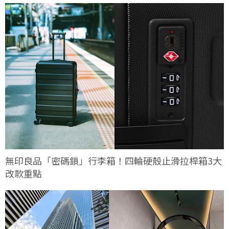
無印良品「密碼鎖」行李箱！四輪硬殼止滑拉桿箱3大
改款重點