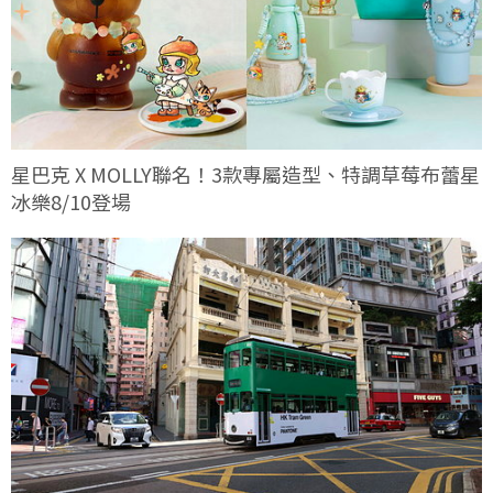
星巴克 X MOLLY聯名！3款專屬造型、特調草莓布蕾星
冰樂8/10登場