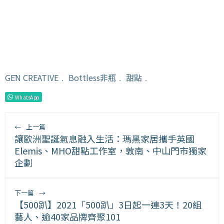
GĒN CREATIVE
﹒
Bottless非瓶
﹒
甜點
﹒
WhatsApp
←
上一篇
讓歐洲聖誕氣息融入生活：瑪黑家居攜手英國
Elemis、MHO甜點工作室，敦南、中山門市獨家
企劃
下一篇
→
【500趴】2021「500趴」3日起一連3天！20組
藝人、逾40家品牌齊聚101