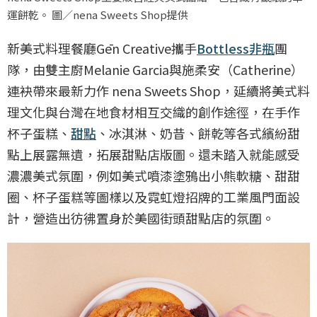
運餅乾。 圖／nena Sweets Shop提供
新美式料理餐廳Gēn Creative攜手
Bottless非瓶
團
隊，由雙主廚Melanie Garcia與施柔安（Catherine）
連袂帶來最新力作 nena Sweets Shop，延續將美式料
理文化與台灣在地食材相互交織的創作途徑，在手作
杯子蛋糕、
甜點
、冰淇淋、奶昔、餅乾等各式繽紛甜
點上展露無遺，拓展甜點店版圖。還未踏入就能感受
濃濃美式氛圍，例如美式噴漆塗鴉出小熊軟糖、甜甜
圈、杯子蛋糕等圖樣以及霓虹燈招牌的工業風門面設
計，營造出彷彿置身於美國街頭甜點店的氛圍。