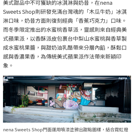
美式甜品中不可獲缺的冰淇淋與奶昔，在nena
Sweets Shop則研發充滿台灣魂的「木瓜牛奶」冰淇
淋口味，奶昔方面則復刻經典「香蕉巧克力」口味。
而冬季限定推出的水蜜桃香草派，靈感則來自經典美
式蘋果派，以香酥派皮包裹台中梨山水蜜桃與香草製
成水蜜桃果醬，與甜奶油乳酪帶來分層內餡，酥鬆口
感與香濃果香，為傳統美式蘋果派作法帶來新穎印
象。
nena Sweets Shop門面運用噴漆塗鴉出甜點圖樣，結合霓虹燈