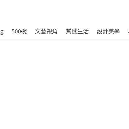
ng
500碗
文藝視角
質感生活
設計美學