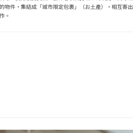
的物件，集結成「城市限定包裹」（お⼟產），相互寄出
作。