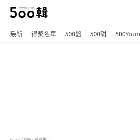
最新
得獎名單
500盤
500甜
500You
udn
/
500輯
/
質感生活