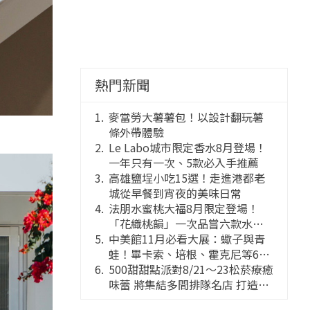
熱門新聞
麥當勞大薯薯包！以設計翻玩薯
條外帶體驗
Le Labo城市限定香水8月登場！
一年只有一次、5款必入手推薦
高雄鹽埕小吃15選！走進港都老
城從早餐到宵夜的美味日常
法朋水蜜桃大福8月限定登場！
「花織桃韻」一次品嘗六款水蜜
桃花果大福
中美館11月必看大展：蠍子與青
蛙！畢卡索、培根、霍克尼等66
件國巨典藏亮相
500甜甜點派對8/21～23松菸療癒
味蕾 將集結多間排隊名店 打造靈
感創意的舞台