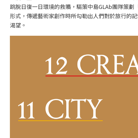
跳脫日復一日環境的救贖，驅策中島GLAb團隊策
形式，傳遞藝術家創作時所勾勒出⼈們對於旅⾏的記
渴望。