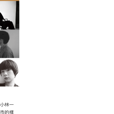
⼩林⼀
市的樣