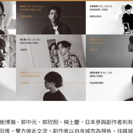
施博瀚、郭中元、郭欣翔、楊⼠慶，日本參與創作者則有
⽥唯，雙方彼此交流。創作者以⾃⾝城市為視⾓，找尋城