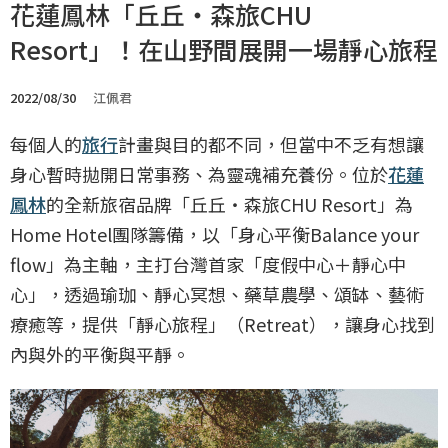
花蓮鳳林「丘丘‧森旅CHU
Resort」！在山野間展開一場靜心旅程
2022/08/30
江佩君
每個人的
旅行
計畫與目的都不同，但當中不乏有想讓
身心暫時拋開日常事務、為靈魂補充養份。位於
花蓮
鳳林
的全新旅宿品牌「丘丘‧森旅CHU Resort」為
Home Hotel團隊籌備，以「身心平衡Balance your
flow」為主軸，主打台灣首家「度假中心＋靜心中
心」，透過瑜珈、靜心冥想、藥草農學、頌缽、藝術
療癒等，提供「靜心旅程」（Retreat），讓身心找到
內與外的平衡與平靜。