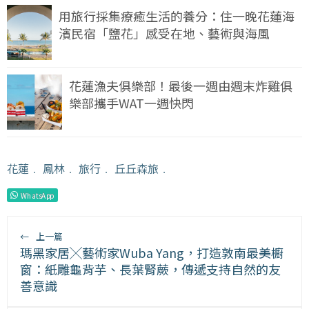
用旅行採集療癒生活的養分：住一晚花蓮海
濱民宿「鹽花」感受在地、藝術與海風
花蓮漁夫俱樂部！最後一週由週末炸雞俱
樂部攜手WAT一週快閃
花蓮
﹒
鳳林
﹒
旅行
﹒
丘丘森旅
﹒
WhatsApp
←
上一篇
瑪黑家居╳藝術家Wuba Yang，打造敦南最美櫥
窗：紙雕龜背芋、長葉腎蕨，傳遞支持自然的友
善意識