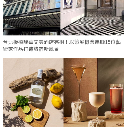
台北板橋馥華艾美酒店亮相！以策展概念串聯15位藝
術家作品打造旅宿新風景