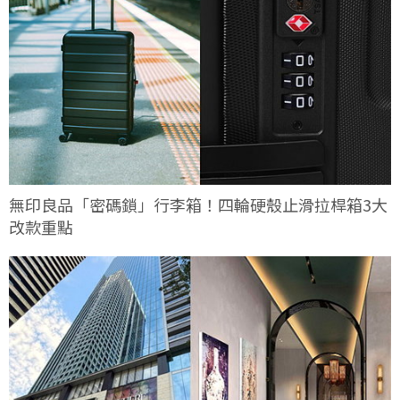
無印良品「密碼鎖」行李箱！四輪硬殼止滑拉桿箱3大
改款重點