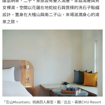
酸氫納泉，二子‧泉旅設有雙人湯屋、家庭湯屋與男
女裸湯，空間以花蓮在地蛇紋石與質樸的洗石子點綴
設計，置身在大檜山與南二子山，來場滋潤身心的湯
泉之旅。
「忘山Mountain」挑高四人房型。圖／丘丘‧森旅CHU Resort