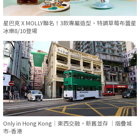
星巴克 X MOLLY聯名！3款專屬造型、特調草莓布蕾星
冰樂8/10登場
Only in Hong Kong｜東西交融，新舊並存 ｜摺疊城
市-香港