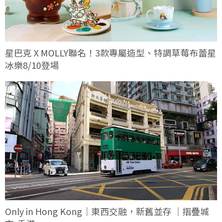
星巴克 X MOLLY聯名！3款專屬造型、特調草莓布蕾星
冰樂8/10登場
Only in Hong Kong｜東西交融，新舊並存 ｜摺疊城