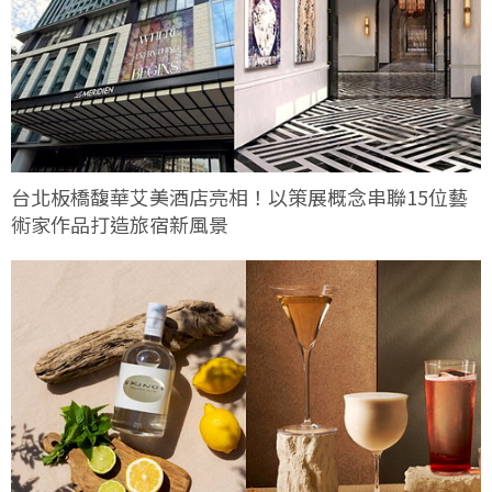
台北板橋馥華艾美酒店亮相！以策展概念串聯15位藝
術家作品打造旅宿新風景