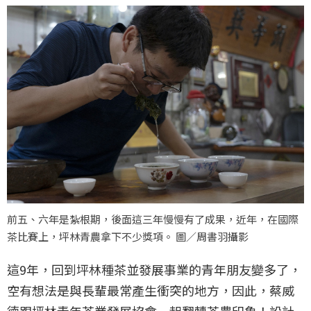
前五、六年是紮根期，後面這三年慢慢有了成果，近年，在國際
茶比賽上，坪林青農拿下不少獎項。 圖／周書羽攝影
這9年，回到坪林種茶並發展事業的青年朋友變多了，
空有想法是與長輩最常產生衝突的地方，因此，蔡威
德跟坪林青年茶業發展協會一起翻轉茶農印象！設計