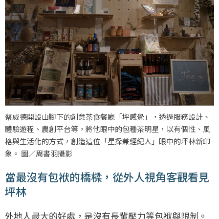
蔡威德開設山腳下的創意茶食餐廳「坪感覺」，透過服務設計、
體驗遊程、農創平台等，將他眼中的包種茶明星，以有個性、風
格與生活化的方式，創造這位「星探兼經紀人」眼中的坪林新印
象。 圖／周書羽攝影
當最沒有包袱的橋樑，從外人視角客觀看見
坪林
外地人最大的好處，是沒有長輩壓力等包袱與限制。