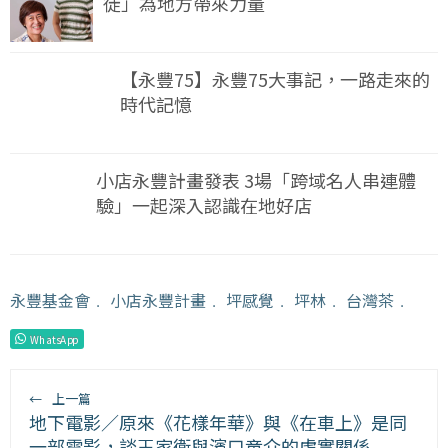
徒」為地方帶來力量
【永豐75】永豐75大事記，一路走來的
時代記憶
小店永豐計畫發表 3場「跨域名人串連體
驗」一起深入認識在地好店
永豐基金會
﹒
小店永豐計畫
﹒
坪感覺
﹒
坪林
﹒
台灣茶
﹒
WhatsApp
←
上一篇
地下電影／原來《花樣年華》與《在車上》是同
一部電影，談王家衛與濱口竜介的虛實關係