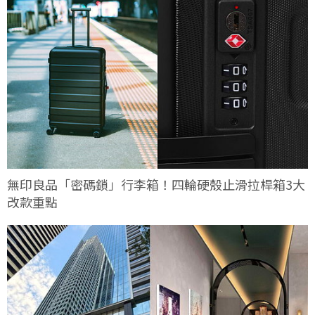
無印良品「密碼鎖」行李箱！四輪硬殼止滑拉桿箱3大
改款重點