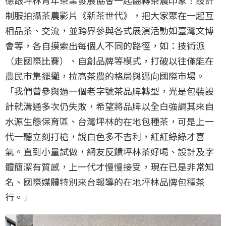
制服拍攝茶農影片《新茶世代》，把大家聚在一起互
相品茶、交流，並跨界參與各式展演活動如臺灣文博
會等，各自摸索出每個人不同的路徑，如：技術派
（走國際比賽）、自創品牌等模式，打破以往僅能在
農民市集擺攤，拉高茶農的格局與邁向國際市場。
「我們曾參與過一個老字號茶品牌轉型，光是包裝設
計就溝通多次仍失敗，希望將品牌以全白強調其來自
水源生態保育區、台灣坪林的在地包種茶，可是上一
代一聽立刻打槍，說白色多不吉利，紅紅綠綠才喜
氣。直到小量試做，網友反饋坪林茶好喝、設計及字
體簡潔有質感，上一代才慢慢接受，現在已是非常知
名、國際媒體特別來台報導的在地坪林品牌包種茶
行。」