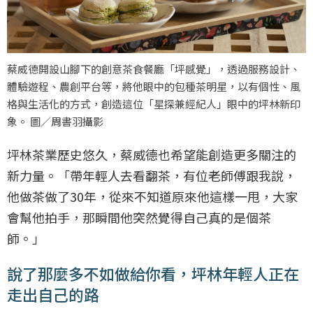
蔡威德開設山腳下的創意茶食餐廳「坪感覺」，透過服務設計、
體驗遊程、農創平台等，將他眼中的包種茶明星，以有個性、風
格與生活化的方式，創造這位「星探兼經紀人」眼中的坪林新印
象。 圖／周書羽攝影
坪林茶業歷史悠久，蔡威德也希望能創造更多關注的
新力量。「帶年輕人去看翻茶，有位老師傅跟我說，
他做茶做了30年，從來不知道原來他這樣一甩，大家
會幫他拍手，那瞬間他突然覺得自己真的是個茶
師。」
說了那麼多不如做給你看，坪林年輕人正在
走出自己的路