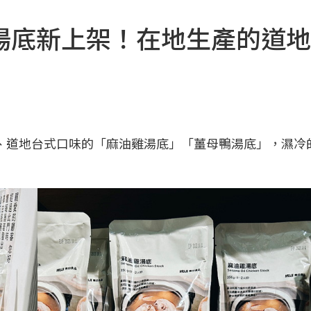
湯底新上架！在地生產的道地
生產、道地台式口味的「麻油雞湯底」「薑母鴨湯底」，濕冷