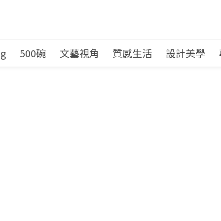
ng
500碗
文藝視角
質感生活
設計美學