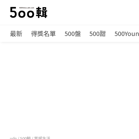
最新
得獎名單
500盤
500甜
500You
udn
/
500輯
/
質感生活