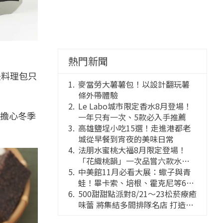
熱門新聞
是料理包只
麥當勞大薯薯包！以設計翻玩薯
條外帶體驗
Le Labo城市限定香水8月登場！
擔心冬季
一年只有一次、5款必入手推薦
高雄鹽埕小吃15選！走進港都老
城從早餐到宵夜的美味日常
法朋水蜜桃大福8月限定登場！
「花織桃韻」一次品嘗六款水蜜
桃花果大福
中美館11月必看大展：蠍子與青
蛙！畢卡索、培根、霍克尼等66
件國巨典藏亮相
500甜甜點派對8/21～23松菸療癒
味蕾 將集結多間排隊名店 打造靈
感創意的舞台