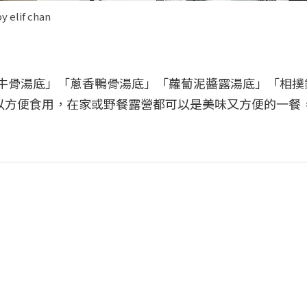
if chan
濃牛骨湯底」「蔥香鴨骨湯底」「蘿蔔泥醬露湯底」「相撲
可以方便食用，在家或野餐露營都可以是美味又方便的一餐