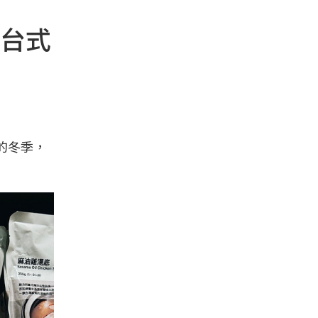
台式
的冬季，