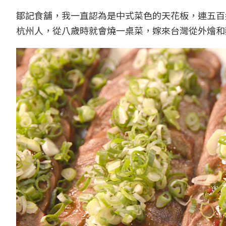
鄒記食舖，我一直認為是中式菜色的天花板，連五百
杭州人，從八歲時就會燒一桌菜，嫁來台灣從外燴和