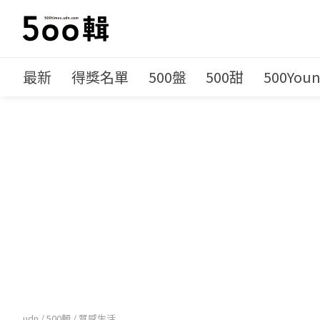
最新
得獎名單
500盤
500甜
500You
udn
/
500輯
/
質感生活