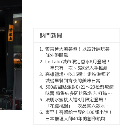
熱門新聞
麥當勞大薯薯包！以設計翻玩薯
條外帶體驗
Le Labo城市限定香水8月登場！
一年只有一次、5款必入手推薦
高雄鹽埕小吃15選！走進港都老
城從早餐到宵夜的美味日常
500甜甜點派對8/21～23松菸療癒
味蕾 將集結多間排隊名店 打造靈
感創意的舞台
法朋水蜜桃大福8月限定登場！
「花織桃韻」一次品嘗六款水蜜
桃花果大福
東野圭吾留給世界的106部小說！
日本推理大師40年的創作軌跡