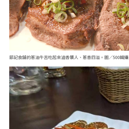
鄒記食舖的蔥油牛舌吃起來滷香襲人、蔥香四溢。圖／500輯