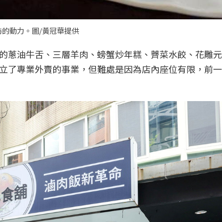
的動力。圖/黃冠華提供
的蔥油牛舌、三層羊肉、螃蟹炒年糕、薺菜水餃、花雕元
立了專業外賣的事業，但難處是因為店內座位有限，前一