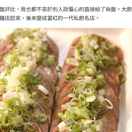
盤評比，我也都不吝於別人說偏心的直接給了兩盤。大廚
麵店起家，後來變成當紅的一代私廚名店。