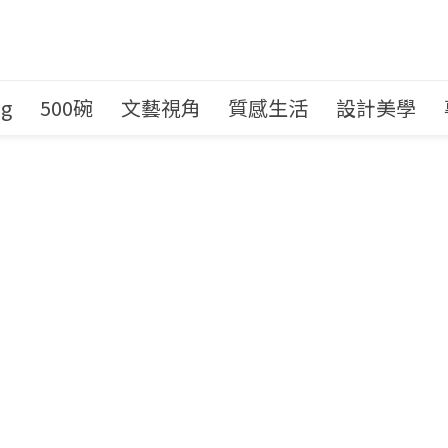
ng
500碗
文藝視角
質感生活
設計美學