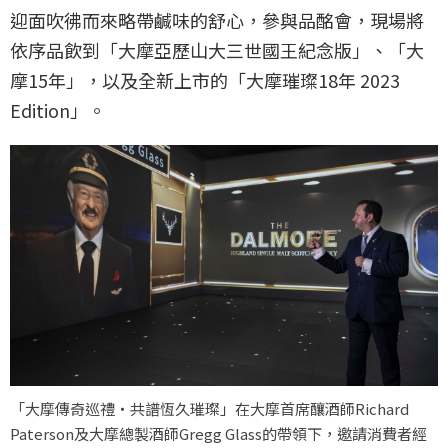
迎面吹彿而來略帶鹹味的舒心，參與品酩會，現場將
依序品飲到「大摩亞歷山大三世國王紀念版」、「大
摩15年」，以及全新上市的「大摩璀璨18年 2023
Edition」。
「大摩傳奇巡禮・共譜恆久璀璨」在大摩首席釀酒師Richard
Paterson及大摩總製酒師Gregg Glass的帶領下，邀請消費者經