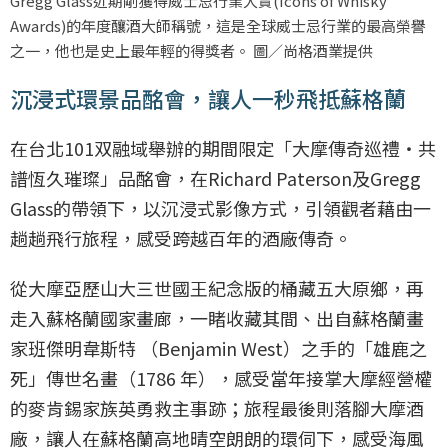
Gregg Glass近期剛獲得威士忌行業大賞(Icons of Whisky
Awards)的年度釀酒大師稱號，這是全球威士忌行業的最高榮譽
之一，他也是史上最年輕的得獎者。 圖／尚格酒業提供
沉浸式環景品酩會，讓人一秒飛抵蘇格蘭
在台北101双融域舉辦的期間限定「大摩傳奇巡禮・共
譜恆久璀璨」品酩會，在Richard Paterson及Gregg
Glass的帶領下，以沉浸式影像方式，引領觀者藉由一
趟趟飛行旅程，感受跨越百年的酒廠傳奇。
從大摩亞歷山大三世國王紀念版的桶藏五大原鄉，再
走入蘇格蘭國家畫廊，一睹收藏其間、出自蘇格蘭畫
家班傑明韋斯特 （Benjamin West）之手的「雄鹿之
死」傳世名畫（1786 年），感受當年接掌大摩經營權
的麥肯錫家族英勇救主事跡；旅程最後則落腳大摩酒
廠，讓人在蘇格蘭高地晴空朗朗的環伺下，感受海風