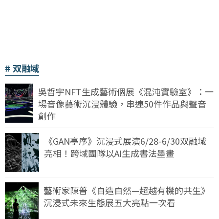
双融域
吳哲宇NFT生成藝術個展《混沌實驗室》：一
場音像藝術沉浸體驗，串連50件作品與聲音
創作
《GAN亭序》沉浸式展演6/28-6/30双融域
亮相！跨域團隊以AI生成書法墨畫
藝術家陳普《自造自然—超越有機的共生》
沉浸式未來生態展五大亮點一次看