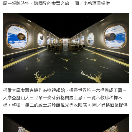
歷一場跨時空、跨國界的奢華之旅。 圖／尚格酒業提供
搭乘大摩奢藏專機作為巡禮起始，探尋世界唯一六桶熟成工藝－
大摩亞歷山大三世單一麥芽蘇格蘭威士忌，一覽六款珍稀橡木
桶，將獨一無二的威士忌珍釀風光盡收眼底。 圖／尚格酒業提供