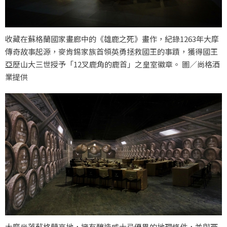
收藏在蘇格蘭國家畫廊中的《雄鹿之死》畫作，紀錄1263年大摩
傳奇故事起源，麥肯錫家族首領英勇拯救國王的事蹟，獲得國王
亞歷山大三世授予「12叉鹿角的鹿首」之皇室徽章。 圖／尚格酒
業提供
大摩坐落蘇格蘭高地，擁有釀造威士忌優異的地理條件，並與西