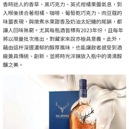
香時迷人的香草、黑巧克力、英式柑橘果醬氣息，到
入喉後揉合著柑橘、咖啡、葡萄乾巧克力、肉豆蔻的
味蕾表現，與燉煮水果甜香及奶油太妃糖的尾韻，都
讓人回味無窮。尤其每瓶酒皆標有2023年份，且每年
將以限量批次推出，對藏家來說亦極具意義。此外，
藉由這杯深邃濃郁的醇厚風味，也能讓飲者感受到酒
廠兼具傳統、創新，並將時光淬鍊放入瓶中的滴滴醇
釀之美。