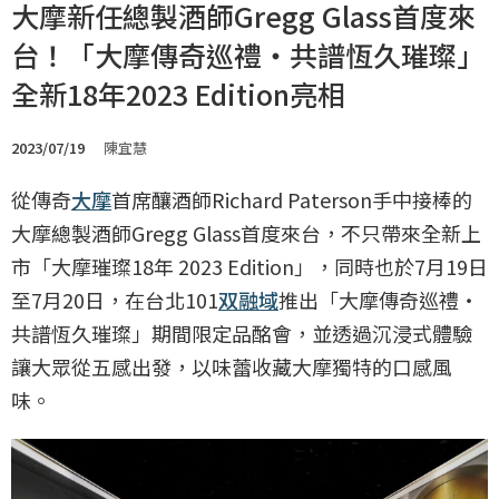
大摩新任總製酒師Gregg Glass首度來
台！「大摩傳奇巡禮・共譜恆久璀璨」
全新18年2023 Edition亮相
2023/07/19
陳宜慧
從傳奇
大摩
首席釀酒師Richard Paterson手中接棒的
大摩總製酒師Gregg Glass首度來台，不只帶來全新上
市「大摩璀璨18年 2023 Edition」，同時也於7月19日
至7月20日，在台北101
双融域
推出「大摩傳奇巡禮・
共譜恆久璀璨」期間限定品酩會，並透過沉浸式體驗
讓大眾從五感出發，以味蕾收藏大摩獨特的口感風
味。