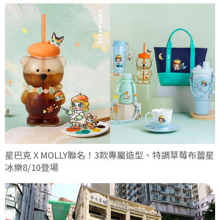
星巴克 X MOLLY聯名！3款專屬造型、特調草莓布蕾星
冰樂8/10登場