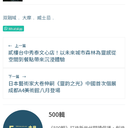
双融域
﹒
大摩
﹒
威士忌
﹒
WhatsApp
←
上一篇
貳樓台中秀泰文心店！以未來城市森林為靈感從
空間到餐點帶來沉浸體驗
下一篇
→
日本藝術家大卷伸嗣《靈韵之光》中國首次個展
成都A4美術館八月登場
500輯
《500輯》打造新世代閱讀倡議，創造