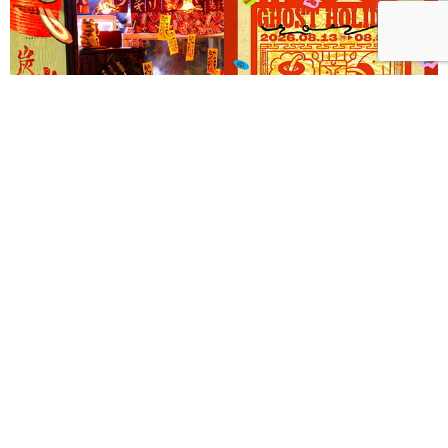
《Ghost Holiday 中元，放個鬼假！》以三大主題打造
西門町摩登夜間鬼祭