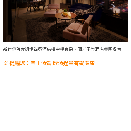
新竹伊普索凱悅尚選酒店樓中樓套房。圖／子樂酒店集團提供
※ 提醒您：禁止酒駕 飲酒過量有礙健康