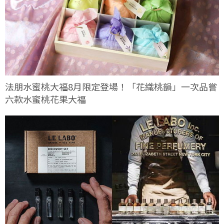
法朋水蜜桃大福8月限定登場！「花織桃韻」一次品嘗
六款水蜜桃花果大福