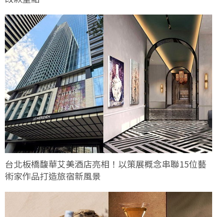
台北板橋馥華艾美酒店亮相！以策展概念串聯15位藝
術家作品打造旅宿新風景