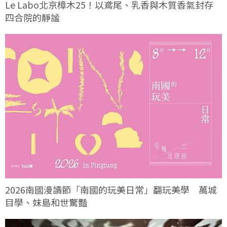
Le Labo北京樟木25！以鳶尾、乳香與木質香氣封存
四合院的靜謐
2026南國漫讀節「南國的玩美日常」翻玩美學 萬城
目學、妹島和世驚豔