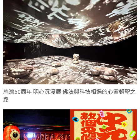
慈濟60周年 明心沉浸展 佛法與科技相遇的心靈朝聖之
路