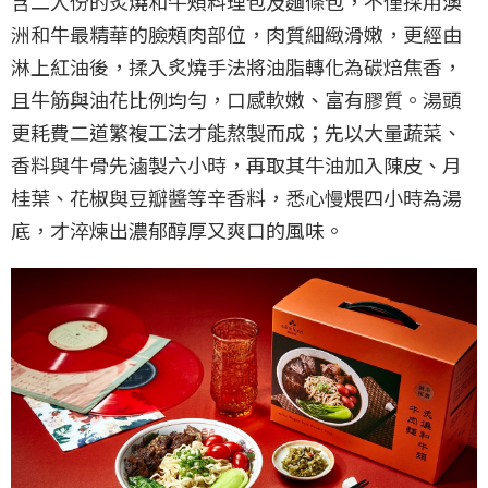
含二人份的炙燒和牛頰料理包及麵條包，不僅採用澳
洲和牛最精華的臉頰肉部位，肉質細緻滑嫩，更經由
淋上紅油後，揉入炙燒手法將油脂轉化為碳焙焦香，
且牛筋與油花比例均勻，口感軟嫩、富有膠質。湯頭
更耗費二道繁複工法才能熬製而成；先以大量蔬菜、
香料與牛骨先滷製六小時，再取其牛油加入陳皮、月
桂葉、花椒與豆瓣醬等辛香料，悉心慢煨四小時為湯
底，才淬煉出濃郁醇厚又爽口的風味。