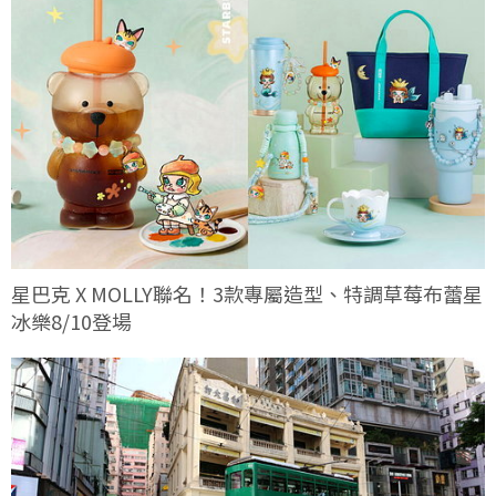
星巴克 X MOLLY聯名！3款專屬造型、特調草莓布蕾星
冰樂8/10登場