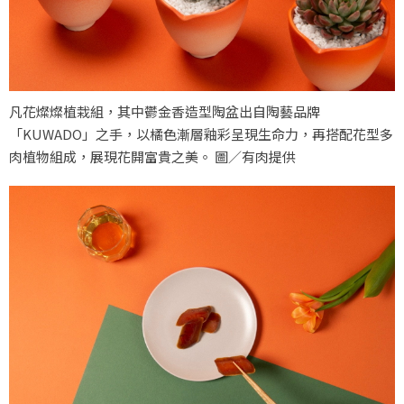
凡花燦燦植栽組，其中鬱金香造型陶盆出自陶藝品牌
「KUWADO」之手，以橘色漸層釉彩呈現生命力，再搭配花型多
肉植物組成，展現花開富貴之美。 圖／有肉提供