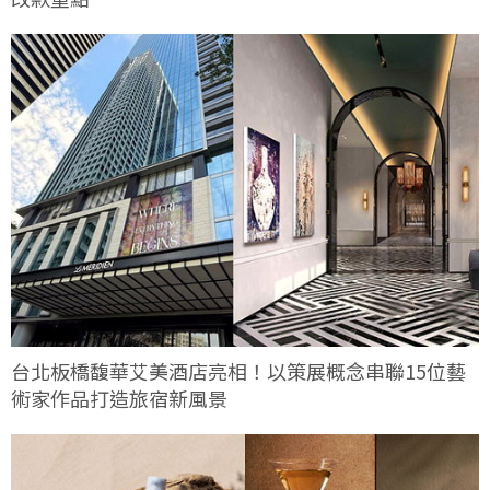
台北板橋馥華艾美酒店亮相！以策展概念串聯15位藝
術家作品打造旅宿新風景