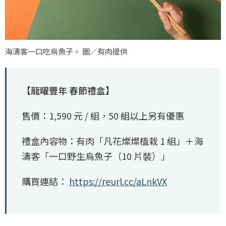
海濤客一口吃烏魚子。 圖／有肉提供
【龍曜豐年 春節禮盒】
售價：1,590 元 / 組，50 組以上另有優惠
禮盒內容物：有肉「凡花燦燦植栽 1 組」＋海
濤客「一口野生烏魚子（10 片裝）」
購買連結：
https://reurl.cc/aLnkVX