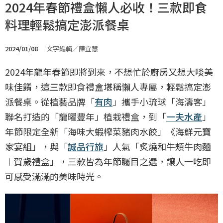
2024年春節禮盒懶人必收！三款即食
料理輕鬆搞定澎派餐桌
2024/01/08
文字編輯／陳宜慧
2024年龍年春節即將到來，不想忙於廚房又想大啖美
味佳餚，這三款即食禮盒堪稱懶人專屬，輕鬆搞定澎
派餐桌。從植藝品牌「
有肉
」攜手小琉球「海濤客」
聯名打造的「龍曜豐年」植栽禮盒，到「
一夫水產
」
年節限定全新「海味大蝦榨菜豬肉水餃」《海鮮元寶
家宴組」，與「
誠品行旅
」人氣「炙燒和牛頰牛肉麵
︱賀歲禮盒」，三款皆為年節矚目之選，讓人一吃即
可感受滿滿的美味時光。