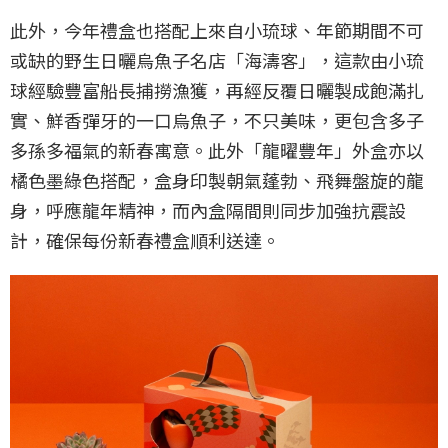
此外，今年禮盒也搭配上來自小琉球、年節期間不可
或缺的野生日曬烏魚子名店「海濤客」，這款由小琉
球經驗豐富船長捕撈漁獲，再經反覆日曬製成飽滿扎
實、鮮香彈牙的一口烏魚子，不只美味，更包含多子
多孫多福氣的新春寓意。此外「龍曜豐年」外盒亦以
橘色墨綠色搭配，盒身印製朝氣蓬勃、飛舞盤旋的龍
身，呼應龍年精神，而內盒隔間則同步加強抗震設
計，確保每份新春禮盒順利送達。