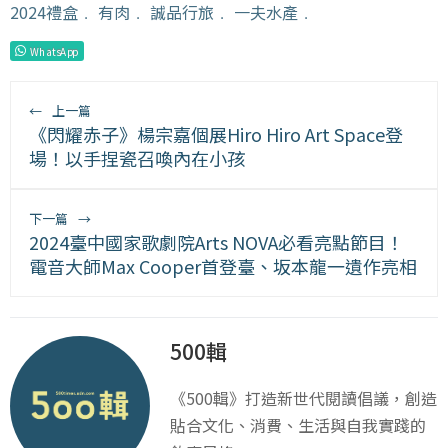
2024禮盒
﹒
有肉
﹒
誠品行旅
﹒
一夫水產
﹒
WhatsApp
←
上一篇
《閃耀赤子》楊宗嘉個展Hiro Hiro Art Space登
場！以手捏瓷召喚內在小孩
下一篇
→
2024臺中國家歌劇院Arts NOVA必看亮點節目！
電音大師Max Cooper首登臺、坂本龍一遺作亮相
500輯
《500輯》打造新世代閱讀倡議，創造
貼合文化、消費、生活與自我實踐的