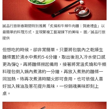
誠品行旅新春期間特別推薦「炙燒和牛頰牛肉麵︱賀歲禮盒」以
最簡單的料理方式，呈現繁複工藝凝鍊下的美味。 圖／誠品行旅
提供
但想吃的時候，卻非常簡單。只要將包裝內之乾燥生
麵條置於沸水中煮約5-6分鐘，取出後泡入冷水使口感
更為彈Q，再將麵條撈起備用，接著將常溫炙燒和牛頰
料理包倒入鍋內煮沸約一分鐘，再放入煮熟的麵條一
同加熱，待再次煮沸時關火即可食用，也可依個人喜
好加入辣油及蔥花提升風味，一份銷魂美味即刻上
桌。