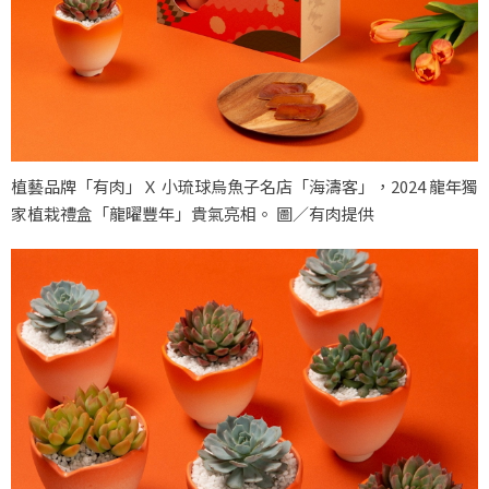
植藝品牌「有肉」Ｘ 小琉球烏魚子名店「海濤客」，2024 龍年獨
家植栽禮盒「龍曜豐年」貴氣亮相。 圖／有肉提供