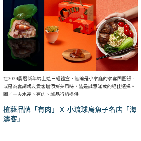
在2024農曆新年端上這三組禮盒，無論是小家庭的家宴團圓飯，
或是為宴請親友貴客增添鮮美風味，皆是誠意滿載的絕佳選擇。
圖／一夫水產、有肉、誠品行旅提供
植藝品牌「有肉」Ｘ 小琉球烏魚子名店「海
濤客」