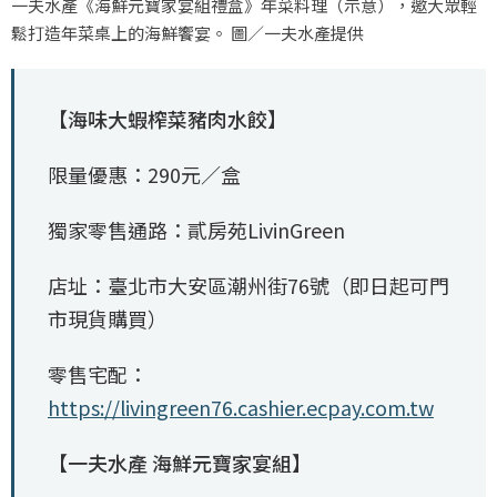
一夫水產《海鮮元寶家宴組禮盒》年菜料理（示意），邀大眾輕
鬆打造年菜桌上的海鮮饗宴。 圖／一夫水產提供
【海味大蝦榨菜豬肉水餃】
限量優惠：290元／盒
獨家零售通路：貳房苑LivinGreen
店址：臺北市大安區潮州街76號（即日起可門
市現貨購買）
零售宅配：
https://livingreen76.cashier.ecpay.com.tw
【一夫水產 海鮮元寶家宴組】