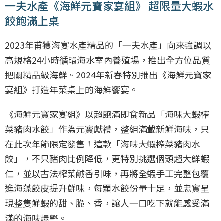
一夫水產《海鮮元寶家宴組》 超限量大蝦水
餃飽滿上桌
2023年甫獲海宴水產精品的「一夫水產」向來強調以
高規格24小時循環海水室內養殖場，推出全方位品質
把關精品級海鮮。2024年新春特別推出《海鮮元寶家
宴組》打造年菜桌上的海鮮饗宴。
《海鮮元寶家宴組》以超飽滿即食新品「海味大蝦榨
菜豬肉水餃」作為元寶獻禮，整組滿載新鮮海味，只
在此次年節限定發售！這款「海味大蝦榨菜豬肉水
餃」，不只豬肉比例降低，更特別挑選個頭超大鮮蝦
仁，並以古法榨菜鹹香引味，再將全蝦手工完整包覆
進海藻餃皮提升鮮味，每顆水餃份量十足，並忠實呈
現整隻鮮蝦的甜、脆、香，讓人一口吃下就能感受滿
滿的海味爆擊。