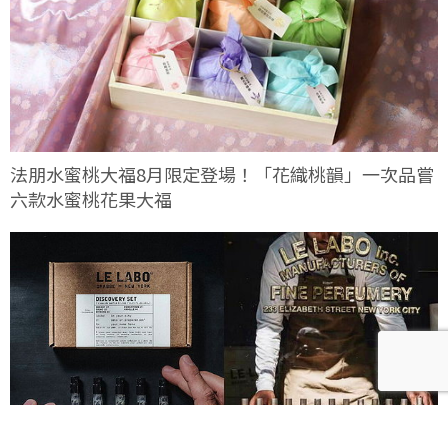
法朋水蜜桃大福8月限定登場！「花織桃韻」一次品嘗
六款水蜜桃花果大福