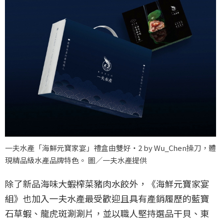
一夫水產「海鮮元寶家宴」禮盒由雙好・2 by Wu_Chen操刀，體
現精品級水產品牌特色。 圖／一夫水產提供
除了新品海味大蝦榨菜豬肉水餃外，《海鮮元寶家宴
組》也加入一夫水產最受歡迎且具有產銷履歷的藍寶
石草蝦、龍虎斑涮涮片，並以職人堅持選品干貝、東