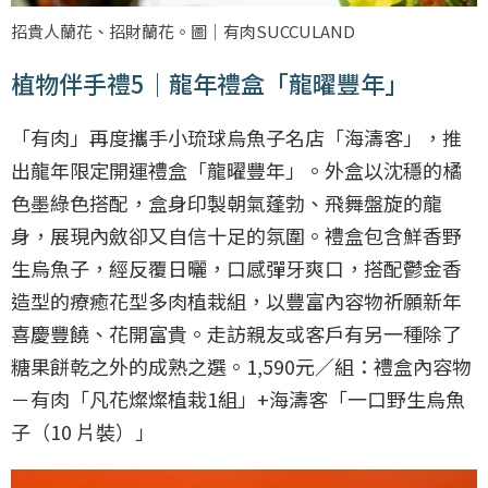
招貴人蘭花、招財蘭花。圖｜有肉SUCCULAND
植物伴手禮5｜龍年禮盒「龍曜豐年」
「有肉」再度攜手小琉球烏魚子名店「海濤客」，推
出龍年限定開運禮盒「龍曜豐年」。外盒以沈穩的橘
色墨綠色搭配，盒身印製朝氣蓬勃、飛舞盤旋的龍
身，展現內斂卻又自信十足的氛圍。禮盒包含鮮香野
生烏魚子，經反覆日曬，口感彈牙爽口，搭配鬱金香
造型的療癒花型多肉植栽組，以豐富內容物祈願新年
喜慶豐饒、花開富貴。走訪親友或客戶有另一種除了
糖果餅乾之外的成熟之選。1,590元／組：禮盒內容物
－有肉「凡花燦燦植栽1組」+海濤客「一口野生烏魚
子（10 片裝）」