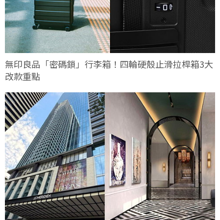
無印良品「密碼鎖」行李箱！四輪硬殼止滑拉桿箱3大
改款重點