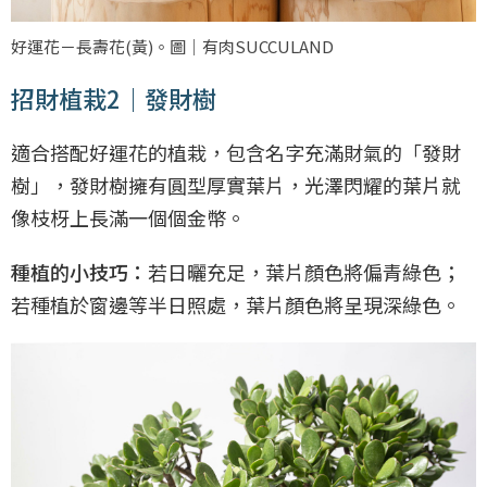
好運花－長壽花(黃)。圖｜有肉SUCCULAND
招財植栽2｜發財樹
適合搭配好運花的植栽，包含名字充滿財氣的「發財
樹」，發財樹擁有圓型厚實葉片，光澤閃耀的葉片就
像枝枒上長滿一個個金幣。
種植的小技巧：
若日曬充足，葉片顏色將偏青綠色；
若種植於窗邊等半日照處，葉片顏色將呈現深綠色。