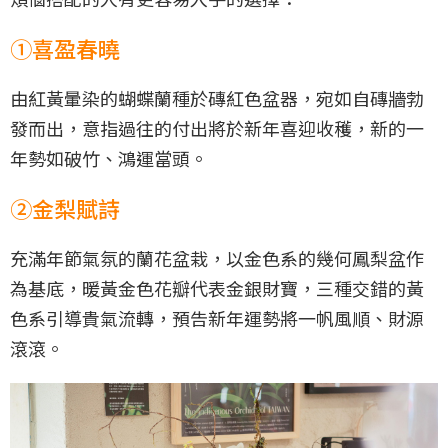
①喜盈春曉
由紅黃暈染的蝴蝶蘭種於磚紅色盆器，宛如自磚牆勃
發而出，意指過往的付出將於新年喜迎收穫，新的一
年勢如破竹、鴻運當頭。
②金梨賦詩
充滿年節氣氛的蘭花盆栽，以金色系的幾何鳳梨盆作
為基底，暖黃金色花瓣代表金銀財寶，三種交錯的黃
色系引導貴氣流轉，預告新年運勢將一帆風順、財源
滾滾。