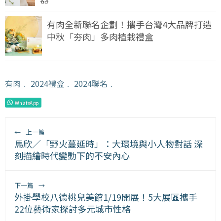
有肉全新聯名企劃！攜手台灣4大品牌打造
中秋「夯肉」多肉植栽禮盒
有肉
﹒
2024禮盒
﹒
2024聯名
﹒
WhatsApp
←
上一篇
馬欣／「野火蔓延時」：大環境與小人物對話 深
刻描繪時代變動下的不安內心
下一篇
→
外掛學校八德桃兒美館1/19開展！5大展區攜手
22位藝術家探討多元城市性格