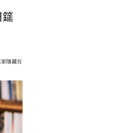
周筵
這家隱藏在