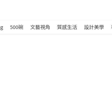
ng
500碗
文藝視角
質感生活
設計美學