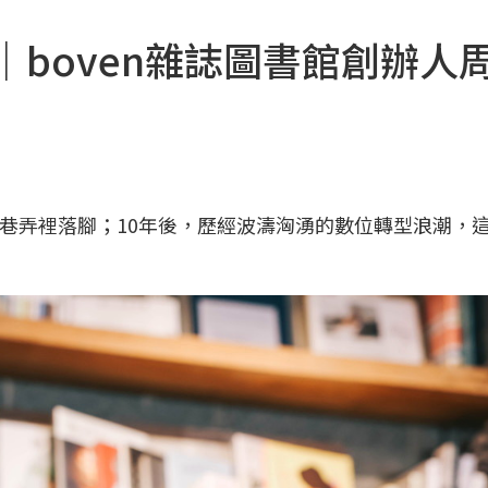
｜boven雜誌圖書館創辦人
東區巷弄裡落腳；10年後，歷經波濤洶湧的數位轉型浪潮，