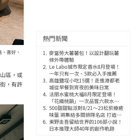
熱門新聞
格、喜好、
麥當勞大薯薯包！以設計翻玩薯
條外帶體驗
Le Labo城市限定香水8月登場！
一年只有一次、5款必入手推薦
山區，或
高雄鹽埕小吃15選！走進港都老
街，有許
城從早餐到宵夜的美味日常
法朋水蜜桃大福8月限定登場！
「花織桃韻」一次品嘗六款水蜜
桃花果大福
500甜甜點派對8/21～23松菸療癒
味蕾 將集結多間排隊名店 打造靈
感創意的舞台
東野圭吾留給世界的106部小說！
日本推理大師40年的創作軌跡