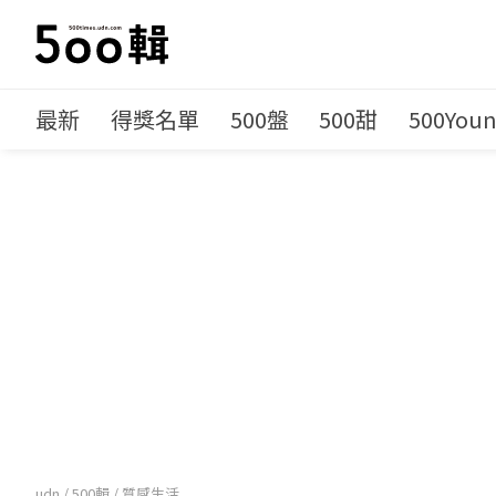
最新
得獎名單
500盤
500甜
500You
udn
/
500輯
/
質感生活