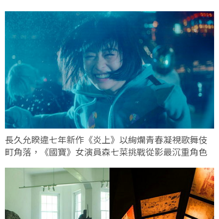
長久允睽違七年新作《炎上》以絢爛青春凝視歌舞伎
町角落，《國寶》女演員森七菜挑戰從影最沉重角色