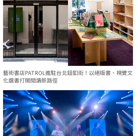
藝術書店PATROL進駐台北鈕釦街！以絕版書、視覺文
化選書打開閱讀新路徑