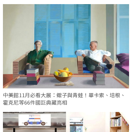
中美館11月必看大展：蠍子與青蛙！畢卡索、培根、
霍克尼等66件國巨典藏亮相