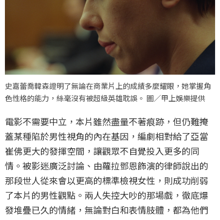
史嘉蕾喬韓森證明了無論在商業片上的成績多麼耀眼，她掌握角
色性格的能力，絲毫沒有被超級英雄耽誤。 圖／甲上娛樂提供
電影不需要中立，本片雖然盡量不著痕跡，但仍難掩
蓋某種陷於男性視角的內在基因，編劇相對給了亞當
崔佛更大的發揮空間，讓觀眾不自覺投入更多的同
情。被影迷廣泛討論、由蘿拉鄧恩飾演的律師說出的
那段世人從來會以更高的標準檢視女性，則成功削弱
了本片的男性觀點。兩人失控大吵的那場戲，徹底爆
發堆疊已久的情緒，無論對白和表情肢體，都為他們