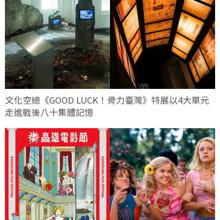
文化空總《GOOD LUCK！骨力臺灣》特展以4大單元
走進戰後八十集體記憶