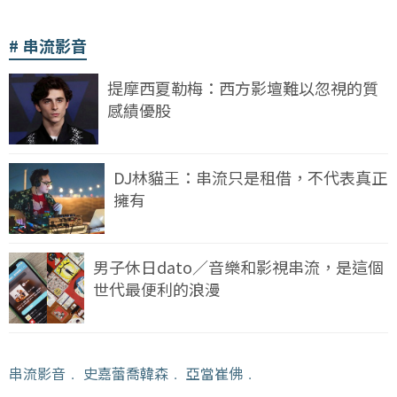
串流影音
提摩西夏勒梅：西方影壇難以忽視的質
感績優股
DJ林貓王：串流只是租借，不代表真正
擁有
男子休日dato／音樂和影視串流，是這個
世代最便利的浪漫
串流影音
﹒
史嘉蕾喬韓森
﹒
亞當崔佛
﹒