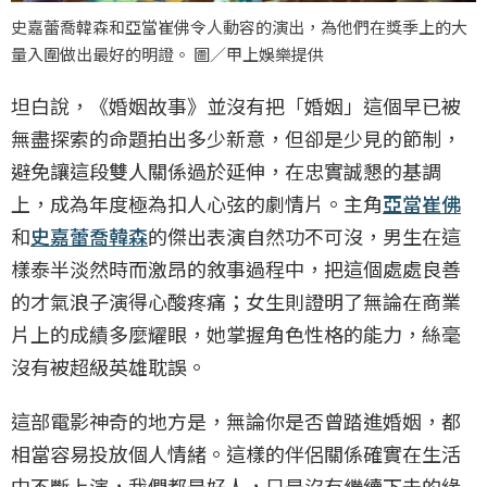
史嘉蕾喬韓森和亞當崔佛令人動容的演出，為他們在獎季上的大
量入圍做出最好的明證。 圖／甲上娛樂提供
坦白說，《婚姻故事》並沒有把「婚姻」這個早已被
無盡探索的命題拍出多少新意，但卻是少見的節制，
避免讓這段雙人關係過於延伸，在忠實誠懇的基調
上，成為年度極為扣人心弦的劇情片。主角
亞當崔佛
和
史嘉蕾喬韓森
的傑出表演自然功不可沒，男生在這
樣泰半淡然時而激昂的敘事過程中，把這個處處良善
的才氣浪子演得心酸疼痛；女生則證明了無論在商業
片上的成績多麼耀眼，她掌握角色性格的能力，絲毫
沒有被超級英雄耽誤。
這部電影神奇的地方是，無論你是否曾踏進婚姻，都
相當容易投放個人情緒。這樣的伴侶關係確實在生活
中不斷上演，我們都是好人，只是沒有繼續下去的緣