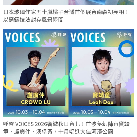
日本玻璃作家五十嵐桃子台灣首個展台南森初亮相！
以窯鑄技法封存風景瞬間
呼聲 VOICES 2026響徹秋日台北！首波夢幻陣容竇靖
童、盧廣仲、漢堡黃，十月唱進大佳河濱公園