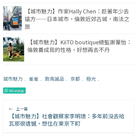
【城市魅力】作家Hally Chen：趁著年少去
遠方──日本城市，倫敦近郊古城，南法之
旅
【城市魅力】KiiTO boutique總監謝葦怡：
倫敦養成我的性格，好想再去不丹
城市魅力
﹒
雀雀
﹒
敦南誠品
﹒
京都
﹒
極光
﹒
WhatsApp
←
上一篇
【城市魅力】社會觀察家李明璁：多年前沒去哈
瓦那很遺憾，想住在東京下町