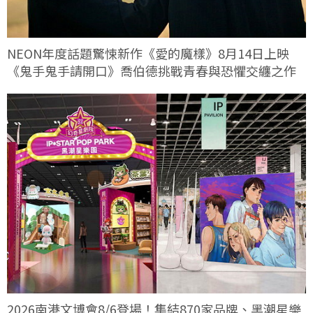
NEON年度話題驚悚新作《愛的魔樣》8月14日上映
《鬼手鬼手請開口》喬伯德挑戰青春與恐懼交纏之作
2026南港文博會8/6登場！集結870家品牌、黑潮星樂