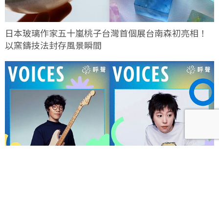
日本玻璃作家五十嵐桃子台灣首個展台南森初亮相！
以窯鑄技法封存風景瞬間
呼聲 VOICES 2026響徹秋日台北！首波夢幻陣容竇靖