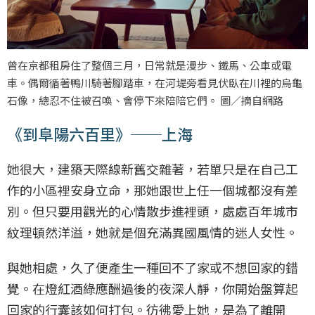
曾在京都租房住了整個三月，日常就是漫步、鐵馬、公車或電
車。偶爾循著鴨川騎著腳踏車，在河堤旁看見伏臥在川裡的烏龜
石像，總忍不住被召喚、會停下來陪陪它們。 圖／摘自網路
《到阜陽六百里》──上海
她很大，建築天際線新舊交雜著，若單只是在自己工
作的小區裡安身立命，那她跟世上任一個城都沒有差
別。但只要用觀光的心情散步進裡頭，處處百年城市
紋理頓然洋溢，她就是個充滿異國風情的迷人女性。
與她相處，久了便產生一種回不了家或不想回家的錯
覺。在燈紅酒綠應酬過後的夜深人靜，你開始盤算起
回家的行囊該如何打包。彷彿愛上她，是為了離開