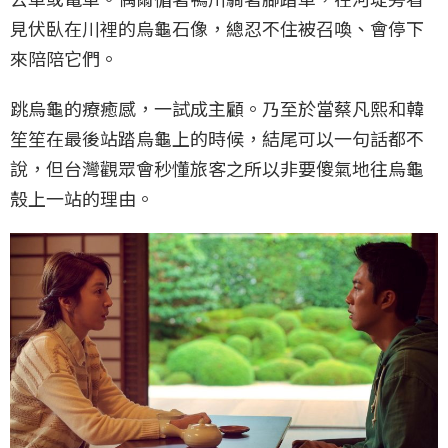
見伏臥在川裡的烏龜石像，總忍不住被召喚、會停下
來陪陪它們。
跳烏龜的療癒感，一試成主顧。乃至於當蔡凡熙和韓
笙笙在最後站踏烏龜上的時候，結尾可以一句話都不
說，但台灣觀眾會秒懂旅客之所以非要傻氣地往烏龜
殼上一站的理由。