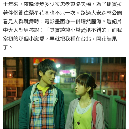
十年來，夜晚漫步多少次忠孝東路天橋，為了抓寶拉
著伴侶衝往榮星花園也不只一次。路過大安森林公園
看見人群跳舞時，電影畫面亦一併躍然腦海。還記片
中大人對男孩說：「其實談談小戀愛還不錯的」而我
當初的那個小戀愛，早就把我種在台北，開花結果
了。