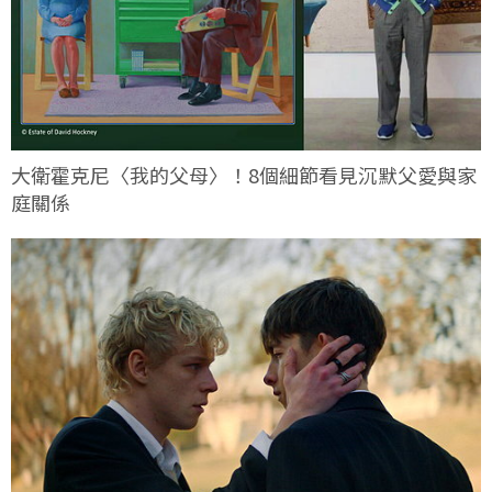
大衛霍克尼〈我的父母〉！8個細節看見沉默父愛與家
庭關係