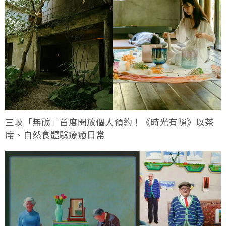
三峽「無礦」首度開放個人預約！《時光有隙》以茶
席、自然食體驗療癒日常