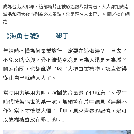
成為台北人那年，這部新片正被影迷熱烈討論著，人人都把敦南
誠品和師大夜市列為必去景點，只是現在人事已非。 圖／摘自網
路
《海角七號》──墾丁
年輕時不懂為何畢業旅行一定要在這海邊？一旦去了
不免又瞎高興，分不清楚究竟是因為人還是因為城？
闖蕩南國，也胡亂送了收了大把畢業禮物，認真覺得
從此自己就轉大人了。
當時用力笑用力叫，喧鬧的音量過了也就忘了。學生
時代恍若隔世的某一次，無預警在片中聽見《無樂不
作》當下才恍然大悟：「啊，原來青春的記憶，是可
以這樣被寄放在墾丁的。」