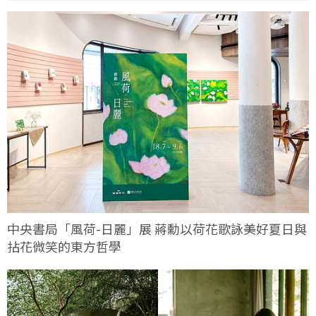
中央書局「風荷-日麗」展 蔣勳以荷花歌詠美好夏日與
拈花微笑的東方哲學