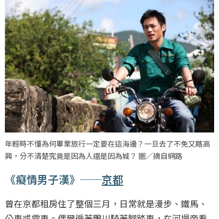
年輕時不懂為何畢業旅行一定要在這海邊？一旦去了不免又瞎高
興，分不清楚究竟是因為人還是因為城？ 圖／摘自網路
《癡情男子漢》──
京都
曾在京都租房住了整個三月，日常就是漫步、鐵馬、
公車或電車。偶爾循著鴨川騎著腳踏車，在河堤旁看