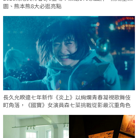
園、熊本熊8大必逛亮點
長久允睽違七年新作《炎上》以絢爛青春凝視歌舞伎
町角落，《國寶》女演員森七菜挑戰從影最沉重角色