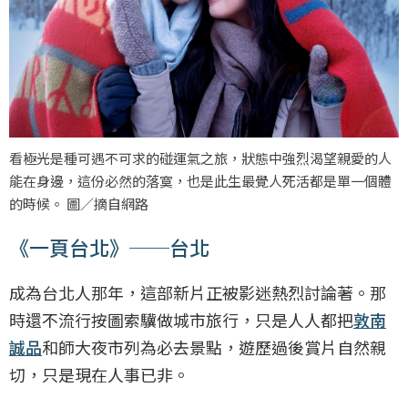
看極光是種可遇不可求的碰運氣之旅，狀態中強烈渴望親愛的人
能在身邊，這份必然的落寞，也是此生最覺人死活都是單一個體
的時候。 圖／摘自網路
《一頁台北》──台北
成為台北人那年，這部新片正被影迷熱烈討論著。那
時還不流行按圖索驥做城市旅行，只是人人都把
敦南
誠品
和師大夜市列為必去景點，遊歷過後賞片自然親
切，只是現在人事已非。