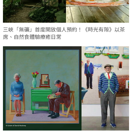
三峽「無礦」首度開放個人預約！《時光有隙》以茶
席、自然食體驗療癒日常