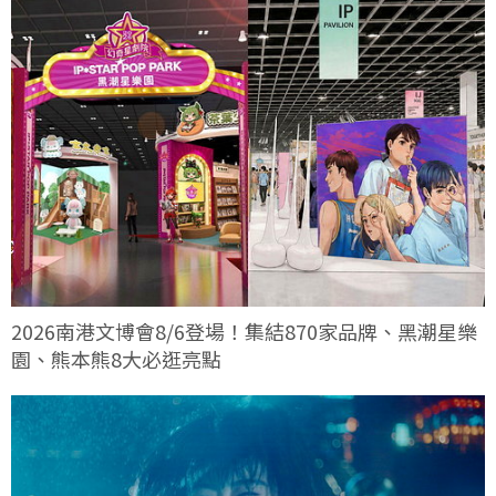
2026南港文博會8/6登場！集結870家品牌、黑潮星樂
園、熊本熊8大必逛亮點