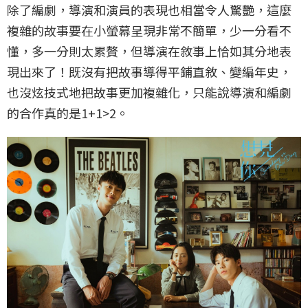
除了編劇，導演和演員的表現也相當令人驚艷，這麼
複雜的故事要在小螢幕呈現非常不簡單，少一分看不
懂，多一分則太累贅，但導演在敘事上恰如其分地表
現出來了！既沒有把故事導得平鋪直敘、變編年史，
也沒炫技式地把故事更加複雜化，只能說導演和編劇
的合作真的是1+1>2。