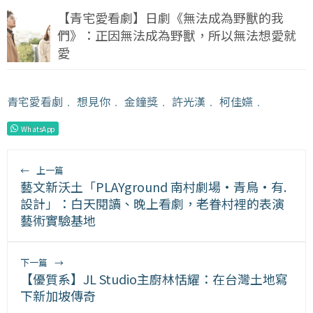
【青宅愛看劇】日劇《無法成為野獸的我
們》：正因無法成為野獸，所以無法想愛就
愛
青宅愛看劇
﹒
想見你
﹒
金鐘獎
﹒
許光漢
﹒
柯佳嬿
﹒
WhatsApp
←
上一篇
藝文新沃土「PLAYground 南村劇場·青鳥·有.
設計」：白天閱讀、晚上看劇，老眷村裡的表演
藝術實驗基地
下一篇
→
【優質系】JL Studio主廚林恬耀：在台灣土地寫
下新加坡傳奇