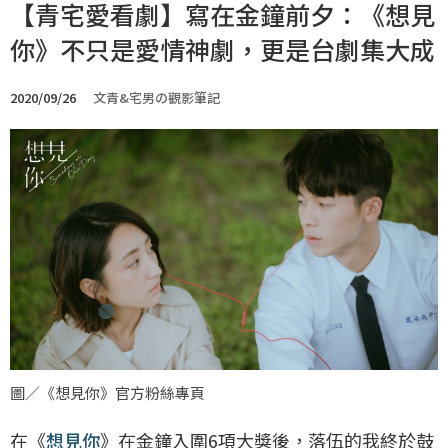
【青宅愛看劇】寫在金鐘前夕：《想見
你》不只是愛情神劇，更是台劇集大成
2020/09/26
文青&宅男の觀影筆記
圖／《想見你》官方粉絲專頁
在《
想見你
》在金鐘入圍6項大獎後，落伍的我終於鼓