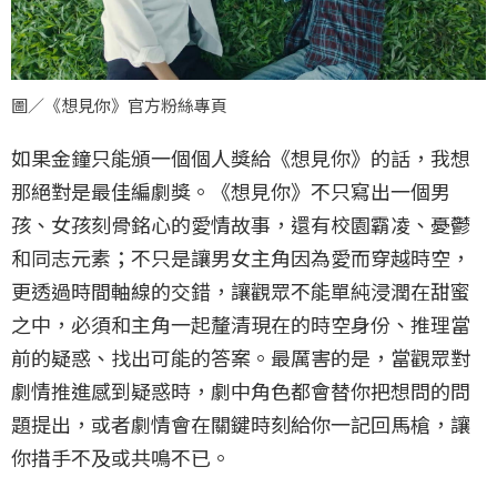
圖／《想見你》官方粉絲專頁
如果金鐘只能頒一個個人獎給《想見你》的話，我想
那絕對是最佳編劇獎。《想見你》不只寫出一個男
孩、女孩刻骨銘心的愛情故事，還有校園霸凌、憂鬱
和同志元素；不只是讓男女主角因為愛而穿越時空，
更透過時間軸線的交錯，讓觀眾不能單純浸潤在甜蜜
之中，必須和主角一起釐清現在的時空身份、推理當
前的疑惑、找出可能的答案。最厲害的是，當觀眾對
劇情推進感到疑惑時，劇中角色都會替你把想問的問
題提出，或者劇情會在關鍵時刻給你一記回馬槍，讓
你措手不及或共鳴不已。