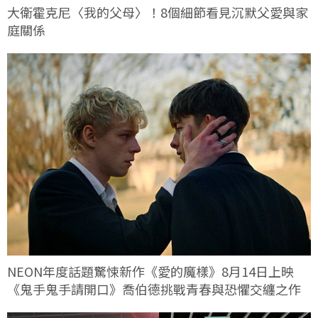
大衛霍克尼〈我的父母〉！8個細節看見沉默父愛與家
庭關係
NEON年度話題驚悚新作《愛的魔樣》8月14日上映
《鬼手鬼手請開口》喬伯德挑戰青春與恐懼交纏之作