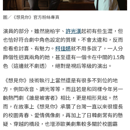
圖／《想見你》官方粉絲專頁
演員的部分，雖然施柏宇、
許光漢
起初有些生澀，但
也恰好符合劇中角色設定的質樸，不會太違和，反而
愈看愈討喜、有魅力。
柯佳嬿
就不用多說了，一人分
飾個性迥異兩角的她，甚至還有一個卡在中間的1.5角
色（這邊就不劇透），絕對是視后等級的演出。
《想見你》技術執行上當然還是有很多不到位的地
方，例如收音、調光等等，而且若是和同樣今年另一
齣熱門劇《誰是被害者》相比，更是相形見絀。然
而，在故事上《想見你》承襲了台灣一直以來很擅長
的校園青春、愛情偶像劇，再加上了日韓劇常有的懸
疑、穿越的橋段，也增添歐美劇集較多關於校園霸