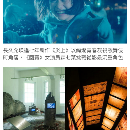
長久允睽違七年新作《炎上》以絢爛青春凝視歌舞伎
町角落，《國寶》女演員森七菜挑戰從影最沉重角色