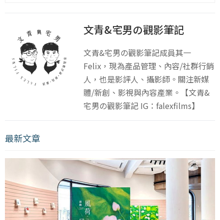
文青&宅男の觀影筆記
文青&宅男の觀影筆記成員其一
Felix，現為產品管理、內容/社群行銷
人，也是影評人、攝影師。關注新媒
體/新創、影視與內容產業。【文青&
宅男の觀影筆記 IG：falexfilms】
最新文章