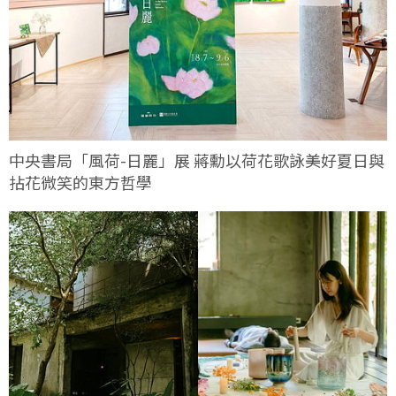
中央書局「風荷-日麗」展 蔣勳以荷花歌詠美好夏日與
拈花微笑的東方哲學