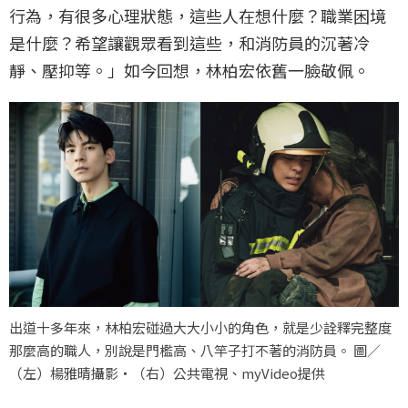
行為，有很多心理狀態，這些人在想什麼？職業困境
是什麼？希望讓觀眾看到這些，和消防員的沉著冷
靜、壓抑等。」如今回想，林柏宏依舊一臉敬佩。
出道十多年來，林柏宏碰過大大小小的角色，就是少詮釋完整度
那麼高的職人，別說是門檻高、八竿子打不著的消防員。 圖／
（左）楊雅晴攝影・（右）公共電視、myVideo提供