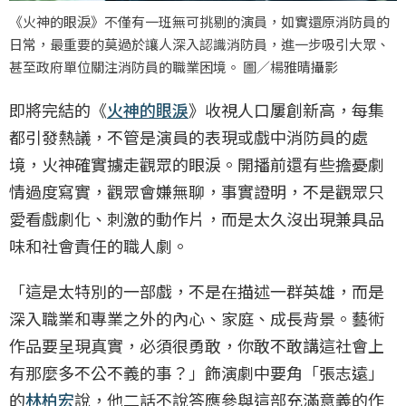
《火神的眼淚》不僅有一班無可挑剔的演員，如實還原消防員的
日常，最重要的莫過於讓人深入認識消防員，進一步吸引大眾、
甚至政府單位關注消防員的職業困境。 圖／楊雅晴攝影
即將完結的《
火神的眼淚
》收視人口屢創新高，每集
都引發熱議，不管是演員的表現或戲中消防員的處
境，火神確實擄走觀眾的眼淚。開播前還有些擔憂劇
情過度寫實，觀眾會嫌無聊，事實證明，不是觀眾只
愛看戲劇化、刺激的動作片，而是太久沒出現兼具品
味和社會責任的職人劇。
「這是太特別的一部戲，不是在描述一群英雄，而是
深入職業和專業之外的內心、家庭、成長背景。藝術
作品要呈現真實，必須很勇敢，你敢不敢講這社會上
有那麼多不公不義的事？」飾演劇中要角「張志遠」
的
林柏宏
說，他二話不說答應參與這部充滿意義的作