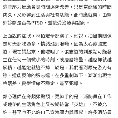
這些壓力反應會隨時間逐漸改善，只是當延續的時間
夠久，又影響到生活與社會功能，此時應就醫，由醫
師診斷是否為PTSD，並接受治療與諮商。
上面說的症狀，林柏宏全都演了。他說，拍攝期間像
是每天都吃過多，情緒漲到喉嚨，因為太心疼張志
遠，現在講起來，他哽咽了。張志遠的刺激點可能發
生在任何一個微小的時刻，或層層堆疊，越壓抑就越
累積，越迴避就逃不掉。於是，我們看到原先游刃有
餘、還能耍帥的張志遠，在多重刺激下，漸漸出現性
格落差，變得情緒不穩定，甚至犯錯。
郭心理師在旁頻頻點頭，更棘手的是，消防員在工作
或連帶的生活角色上又被期待當「英雄」，不被允
許、甚至也不允許自己宣洩壓力與情感，許多消防員