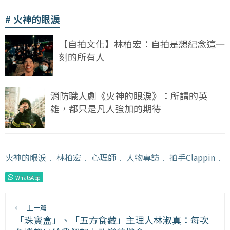
火神的眼淚
【自拍文化】林柏宏：自拍是想紀念這一
刻的所有人
消防職人劇《火神的眼淚》：所謂的英
雄，都只是凡人強加的期待
火神的眼淚
﹒
林柏宏
﹒
心理師
﹒
人物專訪
﹒
拍手Clappin
﹒
WhatsApp
←
上一篇
「珠寶盒」、「五方食藏」主理人林淑真：每次