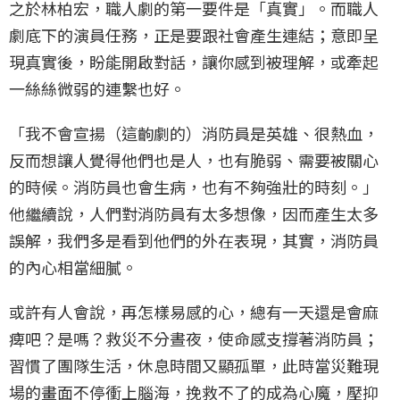
之於林柏宏，職人劇的第一要件是「真實」。而職人
劇底下的演員任務，正是要跟社會產生連結；意即呈
現真實後，盼能開啟對話，讓你感到被理解，或牽起
一絲絲微弱的連繫也好。
「我不會宣揚（這齣劇的）消防員是英雄、很熱血，
反而想讓人覺得他們也是人，也有脆弱、需要被關心
的時候。消防員也會生病，也有不夠強壯的時刻。」
他繼續說，人們對消防員有太多想像，因而產生太多
誤解，我們多是看到他們的外在表現，其實，消防員
的內心相當細膩。
或許有人會說，再怎樣易感的心，總有一天還是會麻
痺吧？是嗎？救災不分晝夜，使命感支撐著消防員；
習慣了團隊生活，休息時間又顯孤單，此時當災難現
場的畫面不停衝上腦海，挽救不了的成為心魔，壓抑