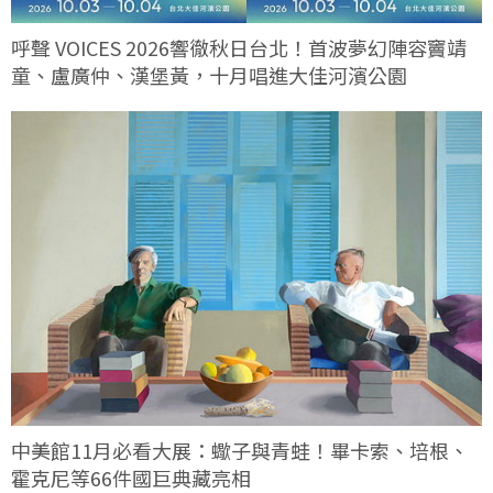
呼聲 VOICES 2026響徹秋日台北！首波夢幻陣容竇靖
童、盧廣仲、漢堡黃，十月唱進大佳河濱公園
中美館11月必看大展：蠍子與青蛙！畢卡索、培根、
霍克尼等66件國巨典藏亮相