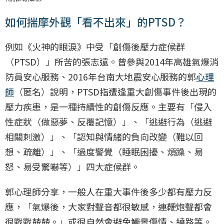
如何揣摩外觀「看不出來」的PTSD？
例如《火神的眼淚》中受「創傷後壓力症候群
（PTSD）」所苦的張志遠。曾參與2014年高雄氣爆消
防員安心服務、2016年台南大地震安心服務的郭
心理
師
（匿名）說明，PTSD指遭逢重大創傷事件後出現的
壓力疾患，是一種持續性的創傷反應。主要有「侵入
性症狀（做惡夢、反覆記憶）」、「逃避行為（逃避
相關刺激）」、「認知與情緒的負向改變（難以回
想、疏離）」、「過度警覺（睡眠困擾、煩躁、易
怒、易受驚嚇等）」四大症候群。
郭心理師分享，一般人在重大事件後多少都有壓力反
應，「氣爆後，大家對聲音都很敏感，連鞭炮聲都會
很戰戰兢兢。」或很自然會避免觸景傷情、繞路等。