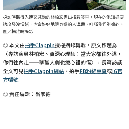
採訪時聽得入迷又感動的林柏宏露出招牌笑容，現在的他知道要
適度發洩情緒，也會好好地跟身邊的人溝通，叮囑我們別擔心。
圖／楊雅晴攝影
◎ 本文由
拍手Clappin
授權摘錄轉載，原文標題為
〈專訪演員林柏宏、資深心理師：當大家都往外逃，
你們往內走──聊職人劇也療心裡的傷〉，長篇訪談
全文可見
拍手Clappin網站
、拍手
FB粉絲專頁
或
IG官
方帳號
◎ 責任編輯：翁家德