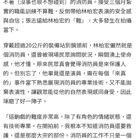
不著（沒事也很不想碰到）的消防員。接受三個月紮
實的職能訓練不算難，反倒帶給林柏宏表演的安全感
與自信；張志遠給林柏宏的「難」，大多發生在拍攝
當下。
穿戴超過20公斤的裝備站到鏡頭前，林柏宏儼然就是
個消防員，還曾被現場民眾詢問狀況，瞬間湧上使命
感，他才懂，原來民眾真會覺得消防員是來保護人
的。但別忘了，他畢竟還是演員，需在每個「來真
的」事件當下熟悉展現消防員的專業技術，又不能拋
棄表演性，讓觀眾能從他的自然表現感同身受，因此
琢磨了好一陣子。
「這齣戲的難度非常高，除了有角色的情緒狀態，還
有技術專業。在開拍前，我根本不知道消防員還要救
護，還是那麼大宗的部份。消防員的工作不只是一個