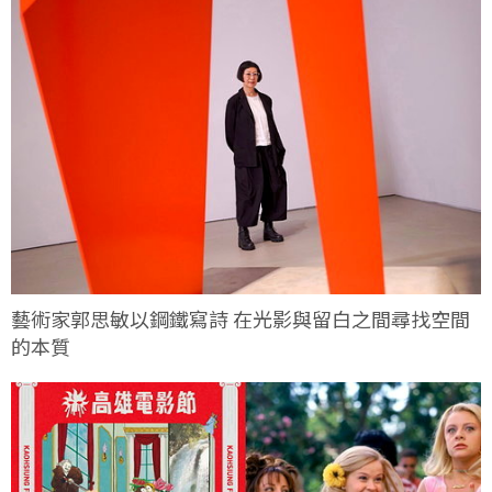
藝術家郭思敏以鋼鐵寫詩 在光影與留白之間尋找空間
的本質