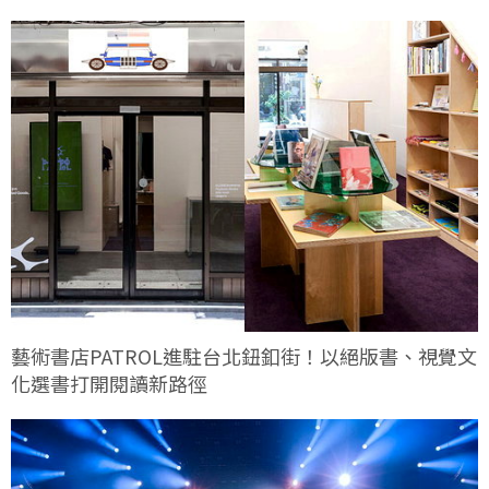
藝術書店PATROL進駐台北鈕釦街！以絕版書、視覺文
化選書打開閱讀新路徑