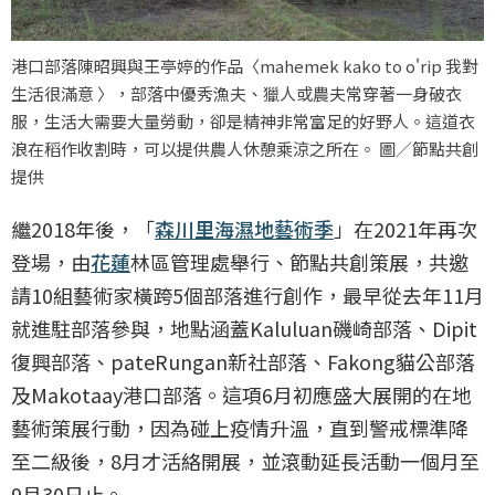
港口部落陳昭興與王亭婷的作品〈mahemek kako to o'rip 我對
生活很滿意 〉，部落中優秀漁夫、獵人或農夫常穿著一身破衣
服，生活大需要大量勞動，卻是精神非常富足的好野人。這道衣
浪在稻作收割時，可以提供農人休憩乘涼之所在。 圖／節點共創
提供
繼2018年後，「
森川里海濕地藝術季
」在2021年再次
登場，由
花蓮
林區管理處舉行、節點共創策展，共邀
請10組藝術家橫跨5個部落進行創作，最早從去年11月
就進駐部落參與，地點涵蓋Kaluluan磯崎部落、Dipit
復興部落、pateRungan新社部落、Fakong貓公部落
及Makotaay港口部落。這項6月初應盛大展開的在地
藝術策展行動，因為碰上疫情升溫，直到警戒標準降
至二級後，8月才活絡開展，並滾動延長活動一個月至
9月30日止。