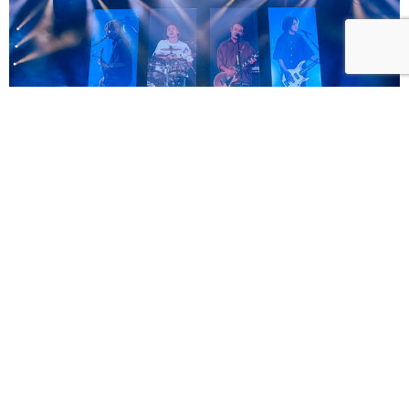
滅火器將回故鄉高雄開唱「ON FIRE DAY 2026 滅火器
高雄巨蛋演唱會」 售票秒殺緊急加開 12/13 場次