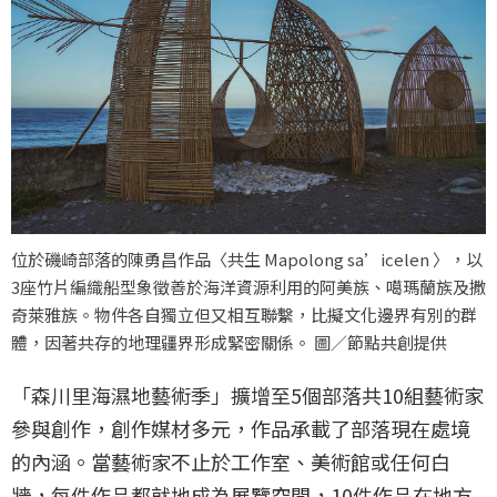
位於磯崎部落的陳勇昌作品〈共生 Mapolong sa’icelen 〉，以
3座竹片編織船型象徵善於海洋資源利用的阿美族、噶瑪蘭族及撒
奇萊雅族。物件各自獨立但又相互聯繫，比擬文化邊界有別的群
體，因著共存的地理疆界形成緊密關係。 圖／節點共創提供
「森川里海濕地藝術季」擴增至5個部落共10組藝術家
參與創作，創作媒材多元，作品承載了部落現在處境
的內涵。當藝術家不止於工作室、美術館或任何白
牆，每件作品都就地成為展覽空間，10件作品在地方