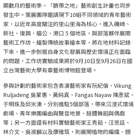
期數月的藝術季，「臍帶之地」藝術創生計畫也同步
發生中。策展團隊邀請現下10組不同領域的青年藝術
家，以近年高度關注的里山里海為核心，進入磯崎、
新社、復興、貓公、港口 5 個地區，與部落夥伴展開
藝術工作坊、繪製傳統故事繪本等，將在地材料記錄
下來，進一步刨掘自身文化發展與歷史環境正在面臨
的問題，工作坊實驗成果將於9月10日至9月26日在國
立台灣藝術大學有章藝術博物館登場。
參與計劃的藝術家包含表演藝術家有阮紀倫、Vikung
Ruljadeng 吳蒙惠、黃純真、Fangas Nayaw 陳彥斌、
于明珠及邱米溱，分別進駐5個部落，帶來沉浸式環境
劇場、青年樂團編曲與聲音地景、肢體舞蹈與偶戲
等；另一方面還有材料實驗藝術家王秀茹、汪思廷、
林介文、吳淑麟以及康雅筑，則展開植物的編織、顏