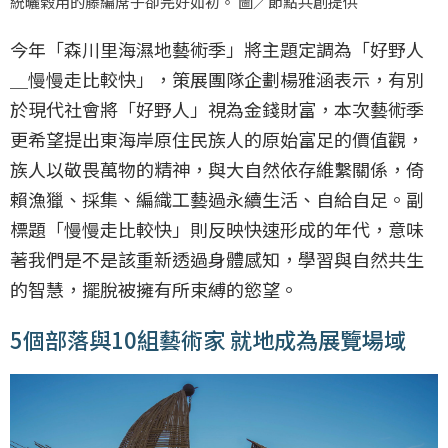
統曬榖用的藤編蓆子卻完好如初。 圖／節點共創提供
今年「森川里海濕地藝術季」將主題定調為「好野人
＿慢慢走比較快」，策展團隊企劃楊雅涵表示，有別
於現代社會將「好野人」視為金錢財富，本次藝術季
更希望提出東海岸原住民族人的原始富足的價值觀，
族人以敬畏萬物的精神，與大自然依存維繫關係，倚
賴漁獵、採集、編織工藝過永續生活、自給自足。副
標題「慢慢走比較快」則反映快速形成的年代，意味
著我們是不是該重新透過身體感知，學習與自然共生
的智慧，擺脫被擁有所束縛的慾望。
5個部落與10組藝術家 就地成為展覽場域