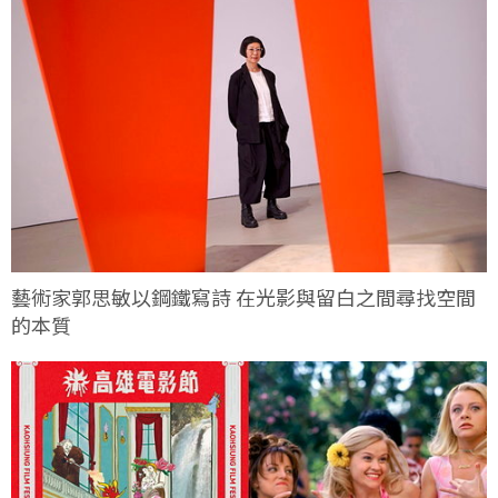
藝術家郭思敏以鋼鐵寫詩 在光影與留白之間尋找空間
的本質