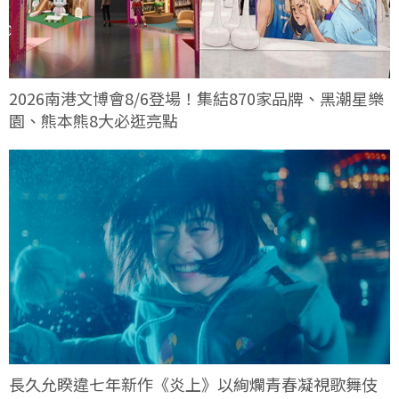
2026南港文博會8/6登場！集結870家品牌、黑潮星樂
園、熊本熊8大必逛亮點
長久允睽違七年新作《炎上》以絢爛青春凝視歌舞伎