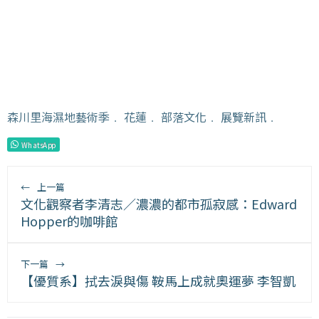
森川里海濕地藝術季
﹒
花蓮
﹒
部落文化
﹒
展覽新訊
﹒
WhatsApp
←
上一篇
文化觀察者李清志／濃濃的都市孤寂感：Edward
Hopper的咖啡館
下一篇
→
【優質系】拭去淚與傷 鞍馬上成就奧運夢 李智凱