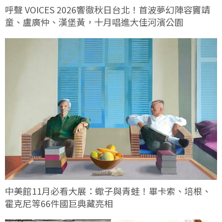
呼聲 VOICES 2026響徹秋日台北！首波夢幻陣容竇靖
童、盧廣仲、漢堡黃，十月唱進大佳河濱公園
中美館11月必看大展：蠍子與青蛙！畢卡索、培根、
霍克尼等66件國巨典藏亮相