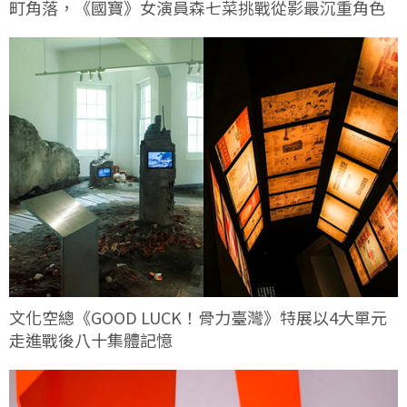
町角落，《國寶》女演員森七菜挑戰從影最沉重角色
文化空總《GOOD LUCK！骨力臺灣》特展以4大單元
走進戰後八十集體記憶