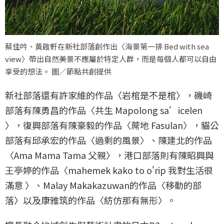
蔡佳吟、黃啟軒在新社部落創作出〈海景第一排 Bed with sea
view〉帶出自然美景不應屬於特定人群，而是每個人都可以自由
享受的想法。 圖／節點共創提供
新社部落還有許家維的作品〈岩棺是不是棺〉，磯崎
部落有陳勇昌的作品〈共生 Mapolong sa’icelen
〉，復興部落有陳豪毅的作品〈蓆地 Fasulan〉，貓公
部落有邱承宏的作品〈過剩的風景〉、陳建北的作品
〈Ama Mama Tama 父親〉，港口部落則有陳昭興與
王亭婷的作品〈mahemek kako to o'rip 我對生活很
滿意 〉、Malay Makakazuwan的作品〈移動的部
落〉以及康雅筑的作品〈紡仿那有無形〉。