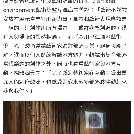
擅長融合地域創生與藝術計畫的日本P3 art and
environment藝術總監芹澤高志曾說：「藝術不該被
安放在展示空間裡削弱力量，風景和藝術表現應該是
一組的，這創作出所有場景⋯⋯或許我想創造的，還
有人與場所的偶然相遇。」而「森川里海濕地藝術
季」除了透過邀請藝術家進駐部落日常，親身接觸了
解，進而以個人歷練解讀地方魅力，轉譯出契合部落
當代議題的創作之外，同時也看重藝術家與地方互
動，楊雅涵分享：「除了感到藝術家在互動中提出更
深入的創作想法，也感受到愈來愈多部落夥伴動起來
參與我們。」