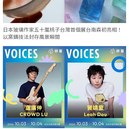
日本玻璃作家五十嵐桃子台灣首個展台南森初亮相！
以窯鑄技法封存風景瞬間