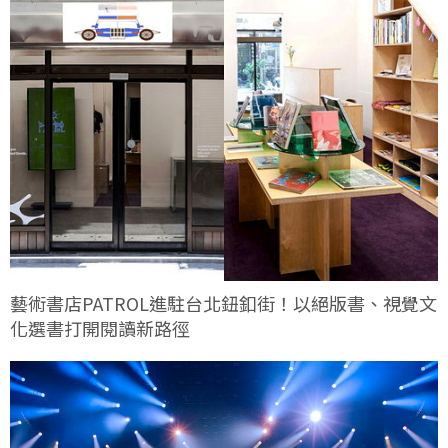
藝術書店PATROL進駐台北鈕釦街！以絕版書、視覺文
化選書打開閱讀新路徑