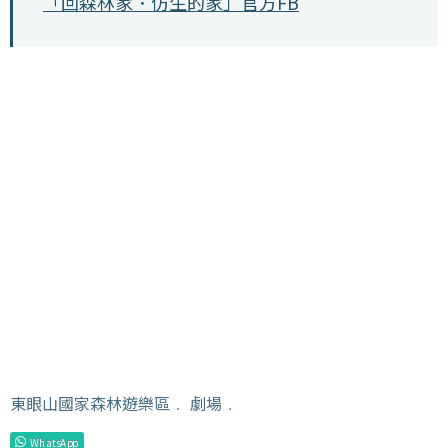
「回森林家．仿生的家」官方FB
東眼山國家森林遊樂區
﹒
劇場
﹒
WhatsApp