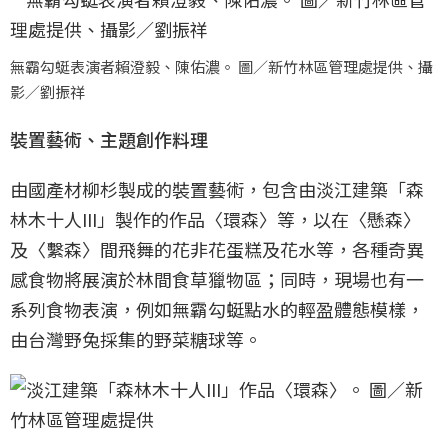
無霸勾蜓表演者賴澄毅、陳佑濃。 圖／新竹林區管理處提供、攝
影／劉振祥
裝置藝術、主題創作料理
由國產材柳杉製成的裝置藝術，包含由淡江建築「森
林木十人III」製作的作品〈環森〉等，以在〈懸森〉
及〈繫森〉間飛舞的花非花蛋糕及花水等，各種奇異
感食物將展演於林間食草獵物區；同時，現場也有一
系列食物表演，例如無霸勾蜓點水的輕盈體態模樣，
由台灣野兔採集的野菜糖球等。