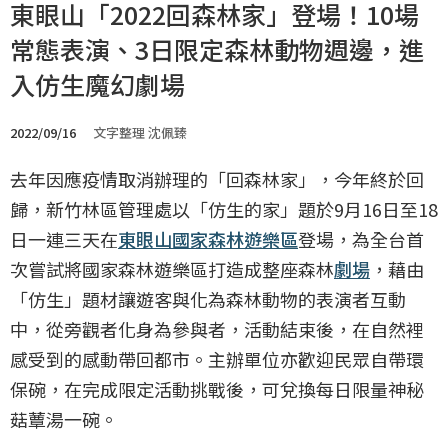
東眼山「2022回森林家」登場！10場
常態表演、3日限定森林動物週邊，進
入仿生魔幻劇場
2022/09/16
文字整理 沈佩臻
去年因應疫情取消辦理的「回森林家」，今年終於回
歸，新竹林區管理處以「仿生的家」題於9月16日至18
日一連三天在
東眼山國家森林遊樂區
登場，為全台首
次嘗試將國家森林遊樂區打造成整座森林
劇場
，藉由
「仿生」題材讓遊客與化為森林動物的表演者互動
中，從旁觀者化身為參與者，活動結束後，在自然裡
感受到的感動帶回都市。主辦單位亦歡迎民眾自帶環
保碗，在完成限定活動挑戰後，可兌換每日限量神秘
菇蕈湯一碗。