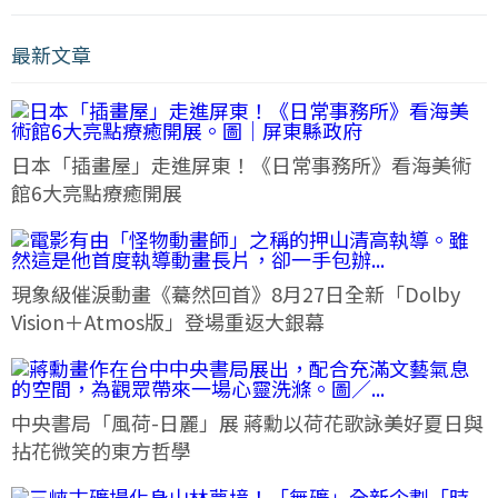
最新文章
日本「插畫屋」走進屏東！《日常事務所》看海美術
館6大亮點療癒開展
現象級催淚動畫《驀然回首》8月27日全新「Dolby
Vision＋Atmos版」登場重返大銀幕
中央書局「風荷-日麗」展 蔣勳以荷花歌詠美好夏日與
拈花微笑的東方哲學