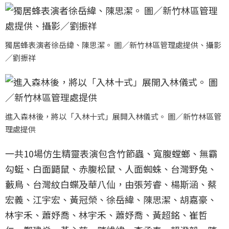
獨居蜂表演者徐岳緯、陳思潔。 圖／新竹林區管理處提供、攝影
／劉振祥
進入森林後，將以「入林十式」展開入林儀式。 圖／新竹林區管
理處提供
一共10場仿生精靈表演包含竹節蟲、寬腹螳螂、無霸
勾蜓、白面鼯鼠、赤腹松鼠、人面蜘蛛、台灣野兔、
藪鳥、台灣紋白蝶及華八仙，由張芳睿、楊斯涵、蔡
宏義、江宇宏、黃冠榮、徐岳緯、陳思潔、胡嘉豪、
林宇禾、蕭妤喬、林宇禾、蕭妤喬、黃超銘、崔哲