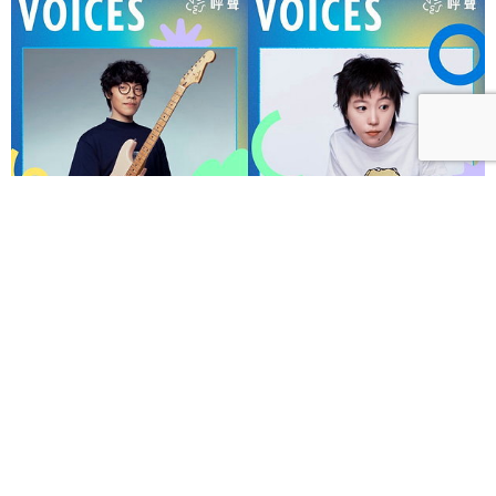
呼聲 VOICES 2026響徹秋日台北！首波夢幻陣容竇靖
童、盧廣仲、漢堡黃，十月唱進大佳河濱公園