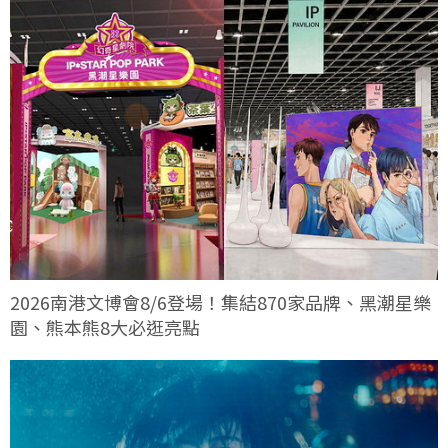
2026南港文博會8/6登場！集結870家品牌、黑潮星樂
園、熊本熊8大必逛亮點