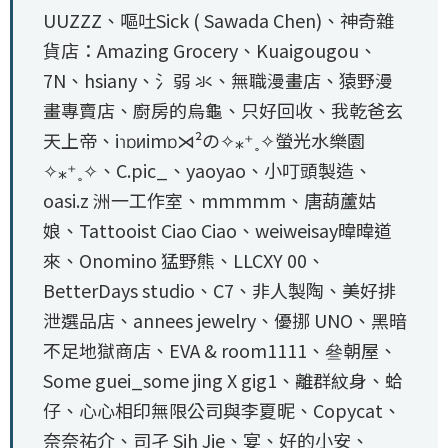
UUZZZ、嘔吐Sick ( Sawada Chen)、神奇雜
貨店：Amazing Grocery、Kuaigougou、
7N、hsiany、氵弱 氺、無職漫畫店、猿野漫
畫專賣店、廚房的烏龜、只好回收、我乾爸玄
天上帝、iɿɒᴎimɒ⋊²の✧⁎⁺˳✧螢光水樂園
✧⁎⁺˳✧、C.pic_、yaoyao、小叮頭製造、
oasi.z 洲一工作室、mmmmm、唐葫蘆姑
娘、Tattooist Ciao Ciao、weiweisay暐暐道
來、Onomino 猛野熊、LLCXY 00、
BetterDays studio、C7、非人製陶、美好排
泄選品店、annees jewelry、優挪 UNO、黑暗
不足地獄商店、EVA & room1111、叄朝屋、
Some guei_some jing X gig1、離群紋身、蛤
仔、心心相印無限公司與李夏昵、Copycat、
奈奈祐介、司孑 Sih Jie、宴、好的小安、