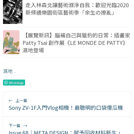
走入林森北讓藝術滌淨自我：歡迎光臨2020
新條通樂園街區藝術季「余生の撩亂」
【展覽新訊】腦補自己與獵豹的日常：插畫家
Patty Tsai 創作展《LE MONDE DE PATTY》
濕地登場
濕地
﹒
WhatsApp
←
上一篇
Sony ZV-1F入門Vlog相機！最聰明的口袋傻瓜機
下一篇
→
Issue 68｜META DESIGN：賦予回收材料新生，