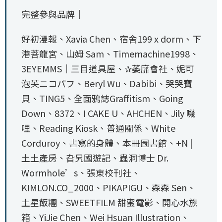
完整參與品牌｜
好初漫報、Xavia Chen、宿舍199 x dorm、下
港菩龍宮、山姆 Sam、Timemachine1998、
3͏E͏Y͏E͏M͏M͏S͏｜三目道具屋、✰萎靡會社、妮可
泡芙ニコパフ、Beryl Wu、Dabibi、哭哭寶
貝、TING5、全面鴉誌Graffitism、Going
Down、8372、I CAKE U、AHCHEN、Jily 嘰
哩、Reading Kiosk、普通關係、White
Corduroy、書寫的身體、本冊圖書館、+N |
土土產房、旮旯國遊記、蟲洞博士 Dr.
Wormhole’s、張東校刊社、
KIMLON.CO_2000、PIKAPIGU、森森 Sen、
土星飯糰、SWEETFILM 甜蜜電影、開心水族
箱、YiJie Chen、Wei Hsuan Illustration、