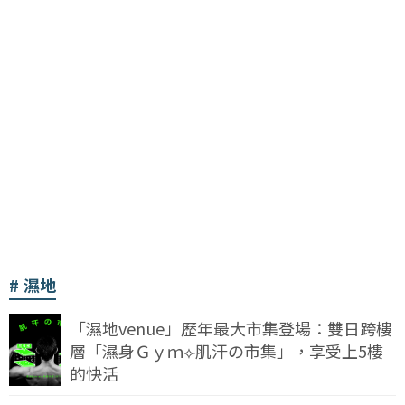
濕地
「濕地venue」歷年最大市集登場：雙日跨樓
層「濕身Ｇｙｍ⟣肌汗の市集」，享受上5樓
的快活