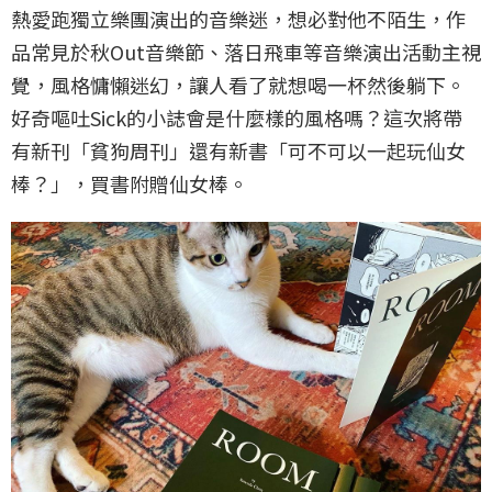
熱愛跑獨立樂團演出的音樂迷，想必對他不陌生，作
品常見於秋Out音樂節、落日飛車等音樂演出活動主視
覺，風格慵懶迷幻，讓人看了就想喝一杯然後躺下。
好奇嘔吐Sick的小誌會是什麼樣的風格嗎？這次將帶
有新刊「貧狗周刊」還有新書「可不可以一起玩仙女
棒？」，買書附贈仙女棒。