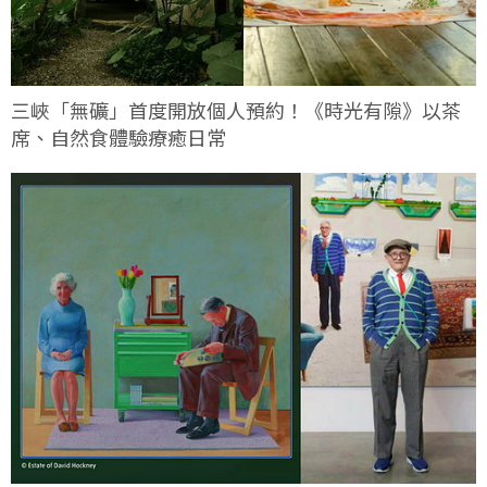
三峽「無礦」首度開放個人預約！《時光有隙》以茶
席、自然食體驗療癒日常