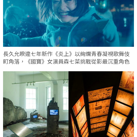
長久允睽違七年新作《炎上》以絢爛青春凝視歌舞伎
町角落，《國寶》女演員森七菜挑戰從影最沉重角色