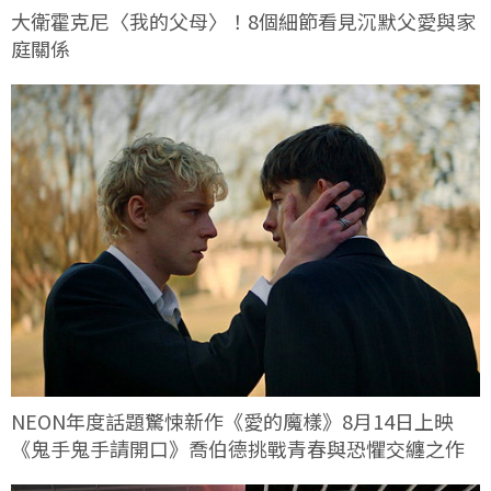
大衛霍克尼〈我的父母〉！8個細節看見沉默父愛與家
庭關係
NEON年度話題驚悚新作《愛的魔樣》8月14日上映
《鬼手鬼手請開口》喬伯德挑戰青春與恐懼交纏之作