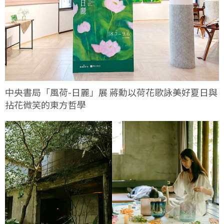
中央書局「風荷-日麗」展 蔣勳以荷花歌詠美好夏日與
拈花微笑的東方哲學