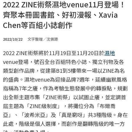
2022 ZINE術祭濕地venue11月登場！
齊聚本冊圖書館、好初漫報、Xavia
Chen等百組小誌創作
2022/10/22
文字整理／沈佩臻
2022 ZINE術祭將於11月19日至11月20日於
濕地
venue登場，號召全台百組特色小誌、獨立刊物及各
類型創作品牌，從建築B1到5樓帶來一場以ZINE為名
的盛典。濕地venue為迎接品牌7週年，延續幽默風格
指稱為7年之癢，作為考驗生態發展中的轉捩點，規劃
出全新主題市集「ZINE術祭」以試圖止癢，並定調首
屆主題為「ZINE級制度」，將攤位分為「布爾喬
亞」、「波希米亞」及「真是窮呀」共3種階級。身在
此處，階級是個人選擇，而創作是翻轉階級的唯一方