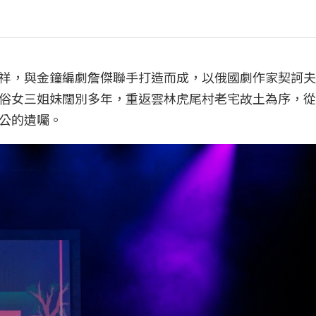
祥，與金鐘編劇詹傑聯手打造而成，以俄國劇作家契訶夫
俗女三姐妹闊別多年，重返雲林虎尾村老宅故土為序，從
公的遺囑。