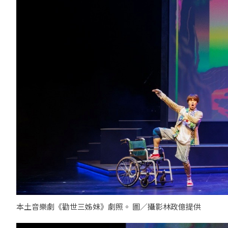
本土音樂劇《勸世三姊妹》劇照。 圖／攝影林政億提供