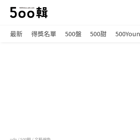
最新
得獎名單
500盤
500甜
500You
udn
/
500輯
/
文藝視角