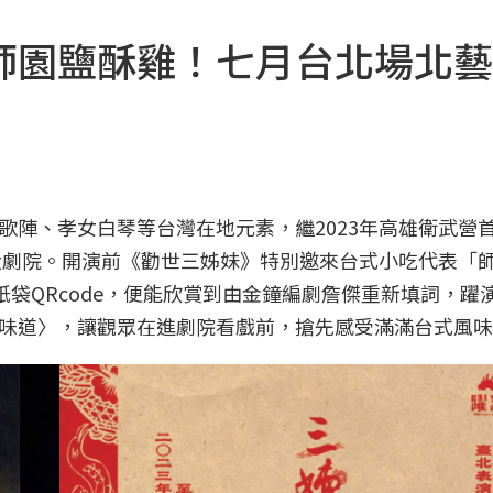
師園鹽酥雞！七月台北場北藝
歌陣、孝女白琴等台灣在地元素，繼2023年高雄衛武營
心大劇院。開演前《勸世三姊妹》特別邀來台式小吃代表「
紙袋QRcode，便能欣賞到由金鐘編劇詹傑重新填詞，躍
味道〉，讓觀眾在進劇院看戲前，搶先感受滿滿台式風味