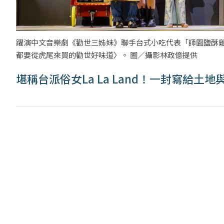
躍演中文音樂劇《勸世三姊妹》聯手台式小吃代表「師園鹽酥雞」
都要從虎尾來買的勸世好味道〉。 圖／攝影林政億提供
堪稱台派俗女La La Land！一封寫給土