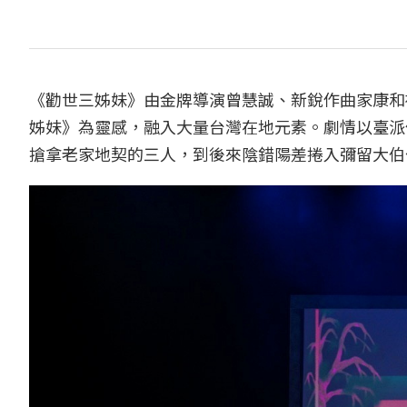
《勸世三姊妹》由金牌導演曾慧誠、新銳作曲家康和
姊妹》為靈感，融入大量台灣在地元素。劇情以臺派
搶拿老家地契的三人，到後來陰錯陽差捲入彌留大伯