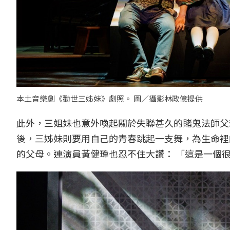
本土音樂劇《勸世三姊妹》劇照。 圖／攝影林政億提供
此外，三姐妹也意外喚起關於失聯甚久的賭鬼法師父
後，三姊妹則要用自己的青春跳起一支舞，為生命裡
的父母。連演員黃健瑋也忍不住大讚： 「這是一個