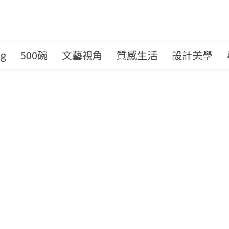
ng
500碗
文藝視角
質感生活
設計美學