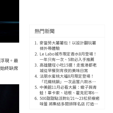
熱門新聞
麥當勞大薯薯包！以設計翻玩薯
條外帶體驗
Le Labo城市限定香水8月登場！
一年只有一次、5款必入手推薦
浮現。最
高雄鹽埕小吃15選！走進港都老
始終缺席
城從早餐到宵夜的美味日常
法朋水蜜桃大福8月限定登場！
「花織桃韻」一次品嘗六款水蜜
桃花果大福
中美館11月必看大展：蠍子與青
蛙！畢卡索、培根、霍克尼等66
件國巨典藏亮相
500甜甜點派對8/21～23松菸療癒
味蕾 將集結多間排隊名店 打造靈
感創意的舞台