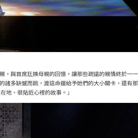
親，與首席尫姨母親的回憶，讓那些疏遠的親情終於一一
的諸多缺憾而跳，渡這命運給予她們的大小關卡，還有那
很在地、很貼近心裡的故事。」