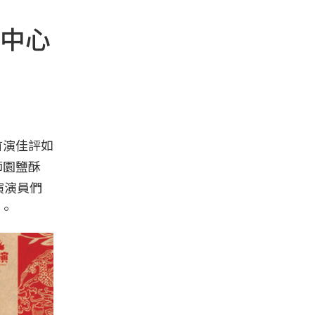
中心
首演佳評如
師園鹽酥
演演員們
。