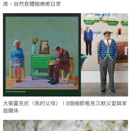
席、自然食體驗療癒日常
大衛霍克尼〈我的父母〉！8個細節看見沉默父愛與家
庭關係