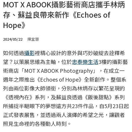
MOT X ABOOK攝影藝術商店攜手林炳
存、蘇益良帶來新作《Echoes of
Hope》
2024/05/22
陳宜慧
如何透過
攝影
裡精心設計的意外與巧妙破綻去詮釋希
望？以策展思維為主軸，位於
忠泰樂生活
3樓的攝影藝
術商店「MOT X ABOOK Photography」，在成立一
週年之際推出《Echoes of Hope》全新創作。整個系
列由兩位影像大師領銜，分別為林炳存以繁花呈現的
《透視內在》系列，及蘇益良透過《飯後甜點》系列
所捕捉半瞇眼下的夢想遠方共23件作品，自5月23日起
正式發表展售，並透過兩人演繹的希望之光，讓觀者
照見生命裡的各種動人時刻。