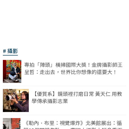
攝影
專拍「陣頭」橫掃國際大獎！金牌攝影師王
呈哲：走出去，世界比你想像的還要大！
【優質系】鏡頭裡打磨日常 黃天仁 用教
學傳承攝影志業
《勒內．布里：視覺爆炸》北美館展出：循