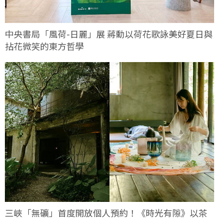
中央書局「風荷-日麗」展 蔣勳以荷花歌詠美好夏日與
拈花微笑的東方哲學
三峽「無礦」首度開放個人預約！《時光有隙》以茶