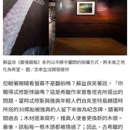
蘇益良《飯後甜點》系列以半睜半闔間的拍攝方式，將未竟之地
化為希望。 圖／忠泰生活開發提供
但瞇著眼睛看螢幕不是翻拍嗎？蘇益良笑著說，「你
曉得忒修斯悖論嗎？這是希臘作家普魯塔克所提出的
問題，當時忒修斯與雅典年輕人們自克里特島歸還時
所搭的30槳船被雅典的人留下來做為紀念碑，隨著時
間過去；木材逐漸腐朽，雅典人便會更換新的木頭。
最後，該船每一根木頭都被換過了；因此，古希臘的