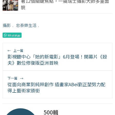
著12個關鍵焦點，一窺瑞士攝影大師多重面
貌
攝影
﹒
忠泰樂生活
﹒
WhatsApp
←
上一篇
影視聽中心「她的新電影」6月登場！開幕片《殺
夫》數位修復版亞洲首映
下一篇
→
從面向商業到純粹創作 插畫家ABei劉正堃努力配
得上藝術家頭銜
500輯