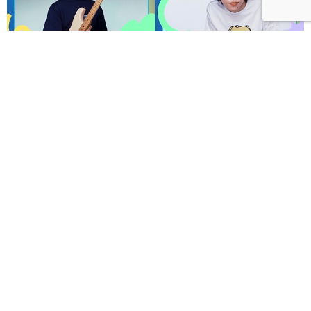
呼聲 VOICES 2026響徹秋日台北！首波夢幻陣容竇靖
童、盧廣仲、漢堡黃，十月唱進大佳河濱公園