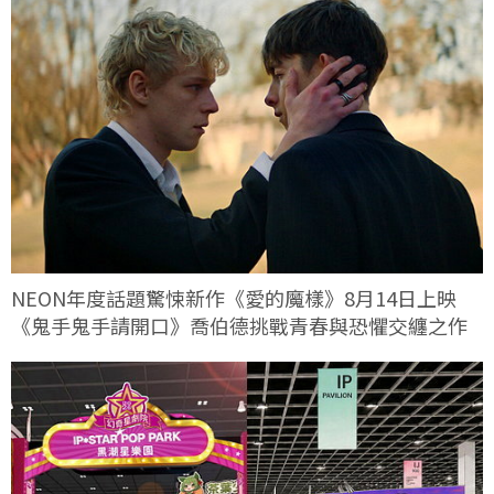
NEON年度話題驚悚新作《愛的魔樣》8月14日上映
《鬼手鬼手請開口》喬伯德挑戰青春與恐懼交纏之作