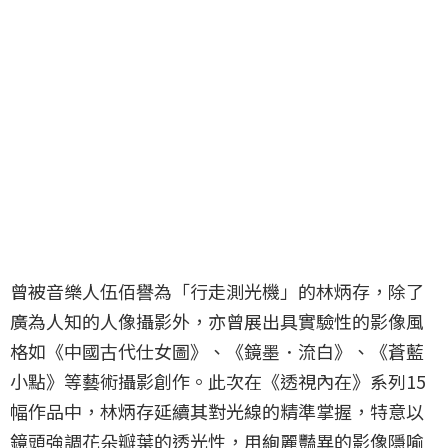
曾被音樂人伍佰譽為「行走測光機」的林炳存，除了
廣為人知的人像攝影外，亦曾展出具實驗性的影像風
格如《中國古代仕女圖》、《鏡墨．流白》、《蒼藍
小點》等藝術攝影創作。此次在《透視內在》系列15
幅作品中，林炳存延續其對光線的精準掌握，特意以
鏡頭強調花朵瓣葉的透光性，用絢麗豔異的影像隱喻