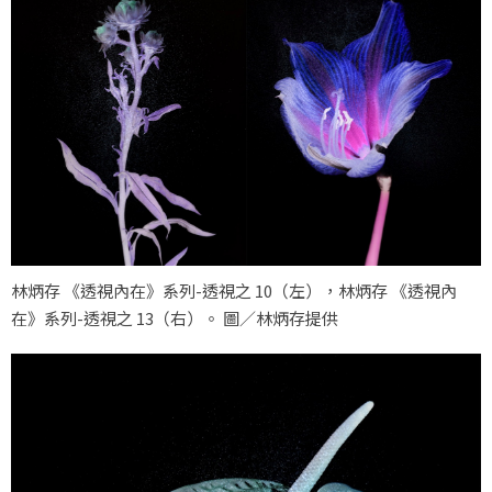
林炳存 《透視內在》系列-透視之 10（左），林炳存 《透視內
在》系列-透視之 13（右）。 圖／林炳存提供