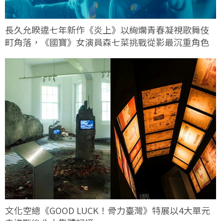
長久允睽違七年新作《炎上》以絢爛青春凝視歌舞伎
町角落，《國寶》女演員森七菜挑戰從影最沉重角色
文化空總《GOOD LUCK！骨力臺灣》特展以4大單元