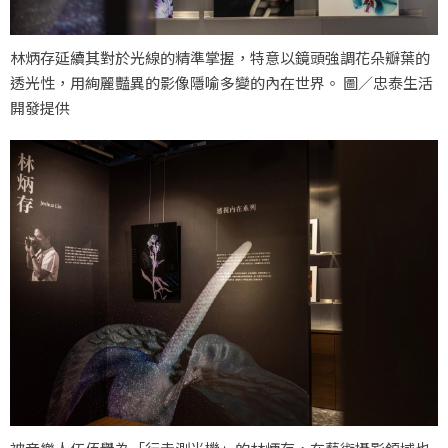
林炳存延續其對於光線的精準掌握，特意以鏡頭強調花朵瓣葉的
透光性，用絢麗豔異的影像隱喻多變的內在世界。 圖／忠泰生活
開發提供