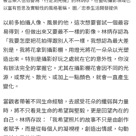
被音樂人伍佰譽為「行走測光機」的林炳存，在藝術攝影領域也
以富有哲思及實驗性的風格著稱。 圖／忠泰生活開發提供
以前多拍攝人像、風景的他，這次想要嘗試一個最容
易得到，但做出來又要最不一樣的影像。林炳存認為
「我要怎麼把花拍得跟別人不一樣，我想認為最大差
別是，我將花拿到攝影棚，用燈光將花一朵朵以光塑
造出來。特別是攝影好玩之處就在它的意外性，你沒
有辦法完全的掌握它。尤其在攝影棚花會因不同的光
源，或聚光、散光、或加上一點顏色，就會一直產生
變化。
當觀者帶著不同生命經驗，去感受花朵的纖弱與力量
時，將不只看見生命的希望與堅毅，更是回望內在的
自己。林炳存說：「我希望照片的故事不只是由創作
者賦予，而是從每個人的凝視裡，創造出情感，勾動