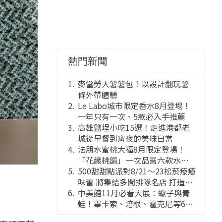
熱門新聞
麥當勞大薯薯包！以設計翻玩薯
條外帶體驗
Le Labo城市限定香水8月登場！
一年只有一次、5款必入手推薦
高雄鹽埕小吃15選！走進港都老
城從早餐到宵夜的美味日常
法朋水蜜桃大福8月限定登場！
「花織桃韻」一次品嘗六款水蜜
桃花果大福
500甜甜點派對8/21～23松菸療癒
味蕾 將集結多間排隊名店 打造靈
感創意的舞台
中美館11月必看大展：蠍子與青
蛙！畢卡索、培根、霍克尼等66
件國巨典藏亮相