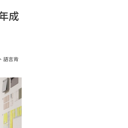
0年成
、語言背