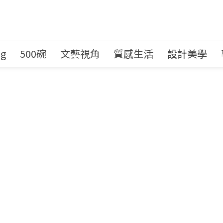
ng
500碗
文藝視角
質感生活
設計美學