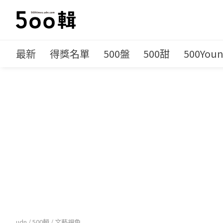
最新
得獎名單
500盤
500甜
500You
udn
/
500輯
/
文藝視角