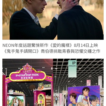
NEON年度話題驚悚新作《愛的魔樣》8月14日上映
《鬼手鬼手請開口》喬伯德挑戰青春與恐懼交纏之作