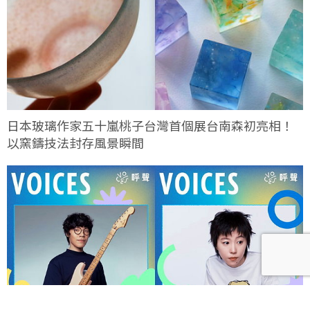
日本玻璃作家五十嵐桃子台灣首個展台南森初亮相！
以窯鑄技法封存風景瞬間