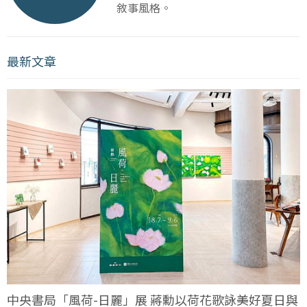
敘事風格。
最新文章
中央書局「風荷-日麗」展 蔣勳以荷花歌詠美好夏日與