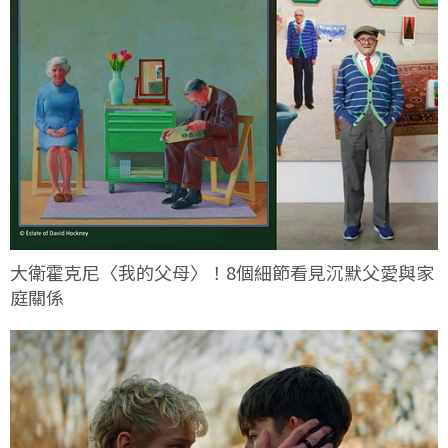
大衛霍克尼〈我的父母〉！8個細節看見沉默父愛與家
庭關係