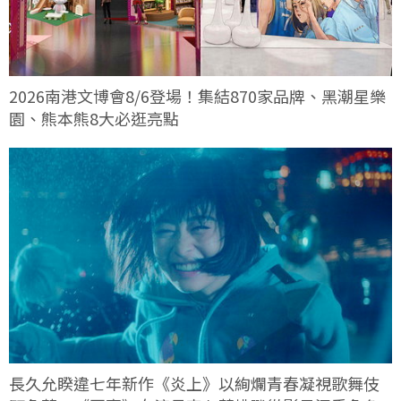
2026南港文博會8/6登場！集結870家品牌、黑潮星樂
園、熊本熊8大必逛亮點
長久允睽違七年新作《炎上》以絢爛青春凝視歌舞伎