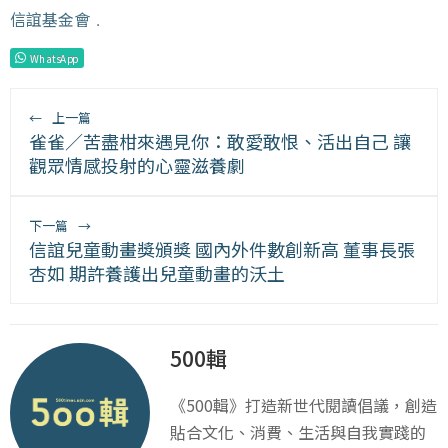
信誼基金會
﹒
WhatsApp
←
上一篇
雀雀／苦盡柑來遇見你：敢愛敢恨、活出自己 讓
觀眾情感投射的心靈滋養劇
下一篇
→
信誼兒童動畫獎頒獎 國內外件數創新高 董事長張
杏如 期許養護出兒童動畫的沃土
500輯
《500輯》打造新世代閱讀倡議，創造
貼合文化、消費、生活與自我實踐的