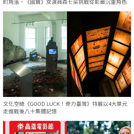
町角落，《國寶》女演員森七菜挑戰從影最沉重角色
文化空總《GOOD LUCK！骨力臺灣》特展以4大單元
走進戰後八十集體記憶