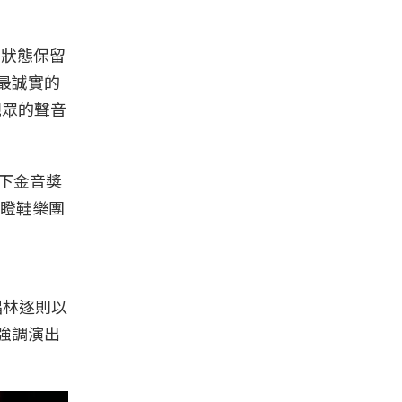
的狀態保留
下最誠實的
觀眾的聲音
奪下金音獎
典瞪鞋樂團
主唱林逐則以
，強調演出