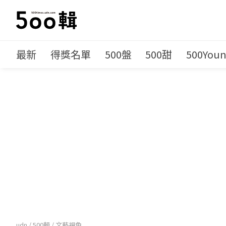
最新
得獎名單
500盤
500甜
500You
udn
/
500輯
/
文藝視角