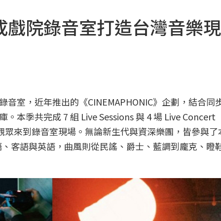
成戲院錄音室打造台灣音樂現
音室，近年推出的《CINEMAPHONIC》企劃，結合同
季共完成 7 組 Live Sessions 與 4 場 Live Concer
0 名觀眾來到錄音室現場。無論新生代與資深樂團，皆參與了
、台語、客語與英語，曲風則從民謠、爵士、藍調到龐克、瞪