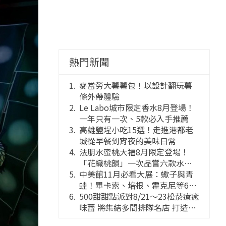
熱門新聞
麥當勞大薯薯包！以設計翻玩薯
條外帶體驗
Le Labo城市限定香水8月登場！
一年只有一次、5款必入手推薦
高雄鹽埕小吃15選！走進港都老
城從早餐到宵夜的美味日常
法朋水蜜桃大福8月限定登場！
「花織桃韻」一次品嘗六款水蜜
桃花果大福
中美館11月必看大展：蠍子與青
蛙！畢卡索、培根、霍克尼等66
件國巨典藏亮相
500甜甜點派對8/21～23松菸療癒
味蕾 將集結多間排隊名店 打造靈
感創意的舞台