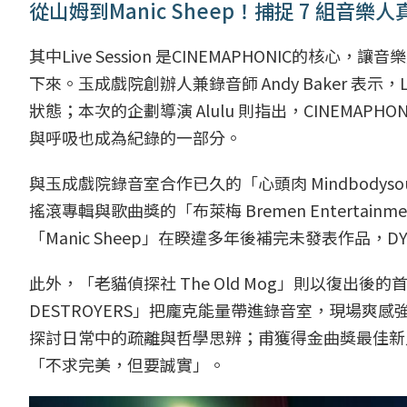
從山姆到Manic Sheep！捕捉 7 組音樂
其中Live Session 是CINEMAPHONIC
下來。玉成戲院創辦人兼錄音師 Andy Baker 表示，
狀態；本次的企劃導演 Alulu 則指出，CINEMA
與呼吸也成為紀錄的一部分。
與玉成戲院錄音室合作已久的「心頭肉 Mindbod
搖滾專輯與歌曲獎的「布萊梅 Bremen Enterta
「Manic Sheep」在睽違多年後補完未發表作品，
此外，「老貓偵探社 The Old Mog」則以復出後的
DESTROYERS」把龐克能量帶進錄音室，現場爽感強烈
探討日常中的疏離與哲學思辨；甫獲得金曲獎最佳新人的
「不求完美，但要誠實」。