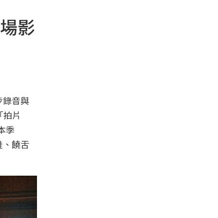
場影
步錄音與
t「拍片
本季
鞋、饒舌