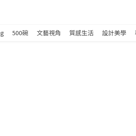
ng
500碗
文藝視角
質感生活
設計美學