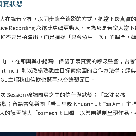
人真實狀態
的核心，讓音樂人在錄音室裡，以同步錄音錄影的方式，把當下最真實
Live Recording 永遠比專輯更動人，因為那是音樂人當
PHONIC不只是拍演出，而是捕捉「只會發生一次」的瞬間，
ysoul」，在即興與小錯漏中保留了最真實的呼吸聲響；曾
inment Inc.」則以改編熟悉曲目探索樂團的合作方法學；經
DYGL 主唱秋山信樹也驚喜來台錄製節目。
首次 Session 強調團員之間的信任與默契；「擊沈女孩
；台語雷鬼樂團「看日早晚 Khuann Jit Tsa Am」
饒舌詩人「someshiit 山姆」以樂團編制呈現作品