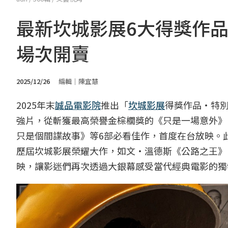
最新坎城影展6大得獎作
場次開賣
2025/12/26
編輯｜陳宜慧
2025年末
誠品電影院
推出「
坎城影展
得獎作品‧特
強片，從斬獲最高榮譽金棕櫚獎的《只是一場意外》
只是個間諜故事》等6部必看佳作，首度在台放映。此
歷屆坎城影展榮耀大作，如文・溫德斯《公路之王》
映，讓影迷們再次透過大銀幕感受當代經典電影的獨