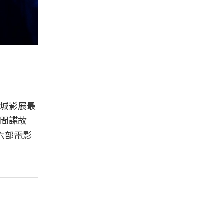
城影展最
間諜故
六部電影