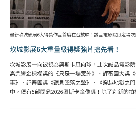
最新坎城影展6大得獎作品首度在台放映！誠品電影院限定場次
坎城影展6大重量級得獎強片搶先看！
坎城影展一向被視為奧斯卡風向球，此次誠品電影院
高榮譽金棕櫚獎的《只是一場意外》、評審團大獎《
事》、評審團獎《聽見墜落之聲》、《穿越地獄之門
中，便有5部問鼎2026奧斯卡金像獎！除了創新的