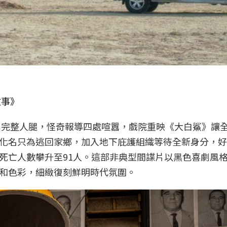
故事》
剖出完整人腿，怪奇報導四處喧囂，戲院重映《大白鯊》讓
化名只為逃回家鄉，加入地下庇護組織等待全新身分，好
死亡人數攀升至91人。這部非典型間諜片以黑色喜劇風格
和色彩，細緻復刻鮮明時代氛圍。