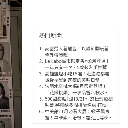
熱門新聞
麥當勞大薯薯包！以設計翻玩薯
條外帶體驗
Le Labo城市限定香水8月登場！
一年只有一次、5款必入手推薦
高雄鹽埕小吃15選！走進港都老
城從早餐到宵夜的美味日常
法朋水蜜桃大福8月限定登場！
「花織桃韻」一次品嘗六款水蜜
桃花果大福
500甜甜點派對8/21～23松菸療癒
味蕾 將集結多間排隊名店 打造靈
感創意的舞台
中美館11月必看大展：蠍子與青
蛙！畢卡索、培根、霍克尼等66
件國巨典藏亮相