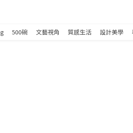
ng
500碗
文藝視角
質感生活
設計美學