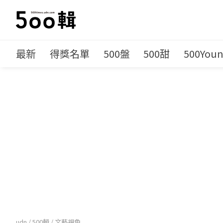
最新
得獎名單
500盤
500甜
500You
udn
/
500輯
/
文藝視角