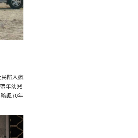
全民陷入瘋
帶年幼兒
暗諷70年