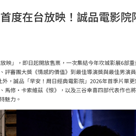
品首度在台放映！誠品電影院
別放映」，即日起開放售票，一次集結今年坎城影展6部重
、評審團大獎《情感的價值》到最佳導演獎與最佳男演員
外，誠品「早安！周日經典電影院」2026年首季片單更
、馬修・卡索維茲《恨》，以及三谷幸喜四部代表作也將
特魅力。