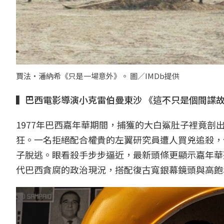
賈法‧潘納希《只是一場意外》。 圖／IMDb提供
▍巴西電影導演小克雷伯曼東沙 《這不只是個間諜
1977年巴西嘉年華期間，捕獲的大白鯊肚子裡竟
狂。一名拒絕配合權貴的左翼研究員遭人買兇追殺，
子脫逃。眼看殺手步步逼近，最新頭條更顯示嘉年華
代巴西貪腐的政治現況，搭配復古寬銀幕鏡頭與高飽