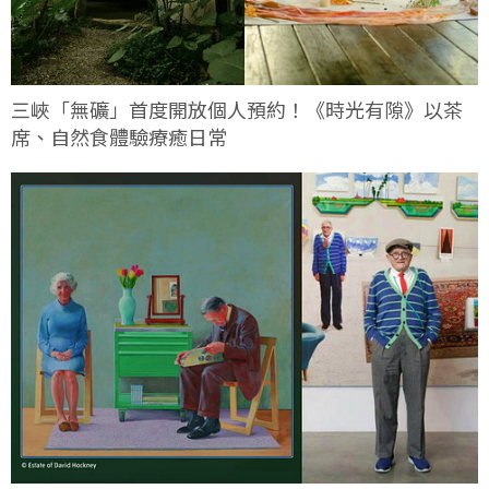
三峽「無礦」首度開放個人預約！《時光有隙》以茶
席、自然食體驗療癒日常