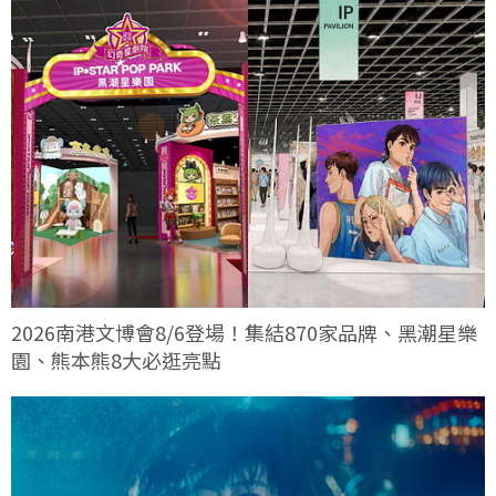
2026南港文博會8/6登場！集結870家品牌、黑潮星樂
園、熊本熊8大必逛亮點