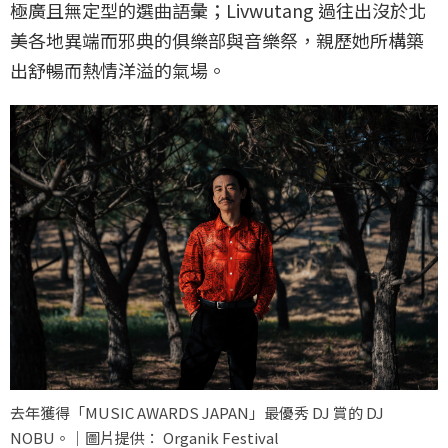
極廣且無定型的選曲語彙；Livwutang 過往出沒於北
美各地異端而邪典的俱樂部與音樂祭，親歷她所構築
出舒暢而熱情洋溢的氣場。
去年獲得「MUSIC AWARDS JAPAN」最優秀 DJ 賞的 DJ
NOBU。｜圖片提供： Organik Festival