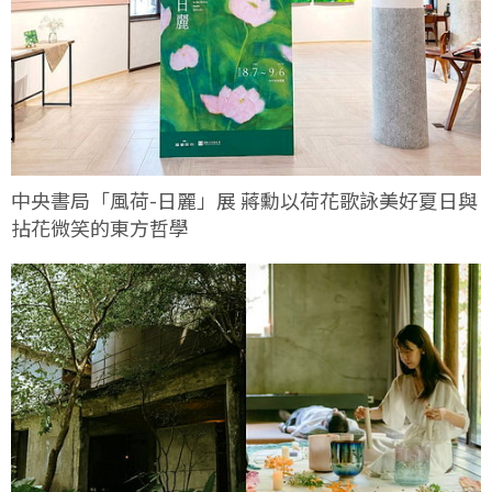
中央書局「風荷-日麗」展 蔣勳以荷花歌詠美好夏日與
拈花微笑的東方哲學