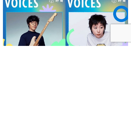
呼聲 VOICES 2026響徹秋日台北！首波夢幻陣容竇靖
童、盧廣仲、漢堡黃，十月唱進大佳河濱公園