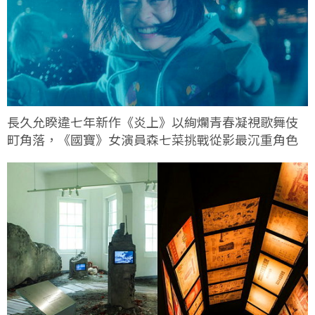
長久允睽違七年新作《炎上》以絢爛青春凝視歌舞伎
町角落，《國寶》女演員森七菜挑戰從影最沉重角色