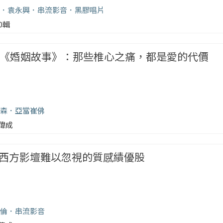
袁永興
串流影音
黑膠唱片
00輯
品電影《婚姻故事》：那些椎心之痛，都是愛的代價
森
亞當崔佛
偉成
西方影壇難以忽視的質感績優股
倫
串流影音