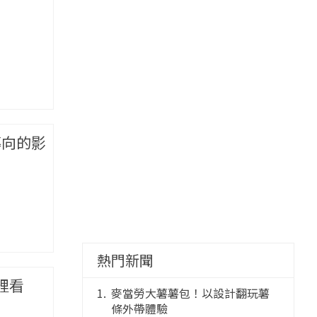
導向的影
熱門新聞
裡看
麥當勞大薯薯包！以設計翻玩薯
條外帶體驗