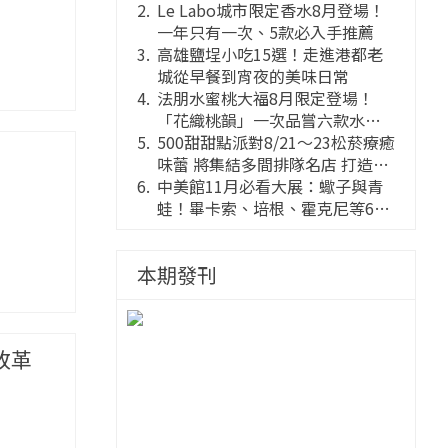
Le Labo城市限定香水8月登場！
一年只有一次、5款必入手推薦
高雄鹽埕小吃15選！走進港都老
城從早餐到宵夜的美味日常
法朋水蜜桃大福8月限定登場！
「花織桃韻」一次品嘗六款水蜜
桃花果大福
500甜甜點派對8/21～23松菸療癒
味蕾 將集結多間排隊名店 打造靈
感創意的舞台
中美館11月必看大展：蠍子與青
蛙！畢卡索、培根、霍克尼等66
件國巨典藏亮相
本期發刊
改革