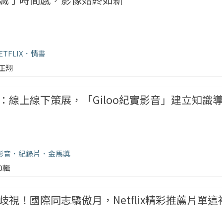
ETFLIX
情書
正翔
：線上線下策展，「Giloo紀實影音」建立知識
實影音
紀錄片
金馬獎
00輯
視！國際同志驕傲月，Netflix精彩推薦片單這