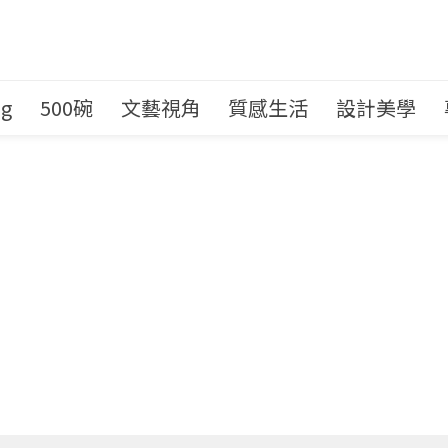
ng
500碗
文藝視角
質感生活
設計美學