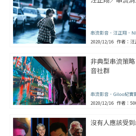
串流影音
汪正翔
N
2020/12/16
汪
非典型串流策略
音社群
串流影音
Giloo紀
2020/12/16
5
沒有人應該受到歧