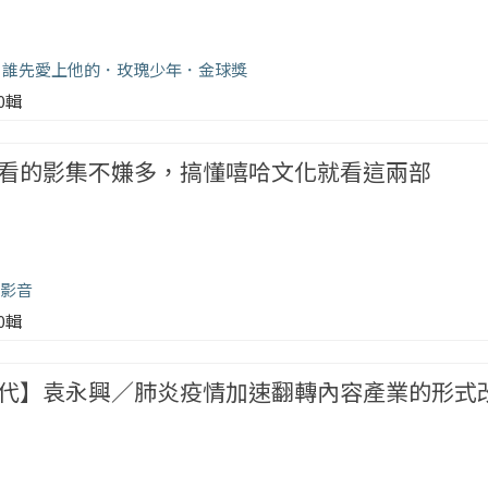
誰先愛上他的
玫瑰少年
金球獎
00輯
看的影集不嫌多，搞懂嘻哈文化就看這兩部
影音
00輯
代】袁永興／肺炎疫情加速翻轉內容產業的形式