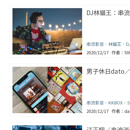
DJ林貓王：串
串流影音
林貓王
D
2020/12/17
5
男子休日dat
串流影音
KKBOX
S
2020/12/17
da
汪正翔／串流消