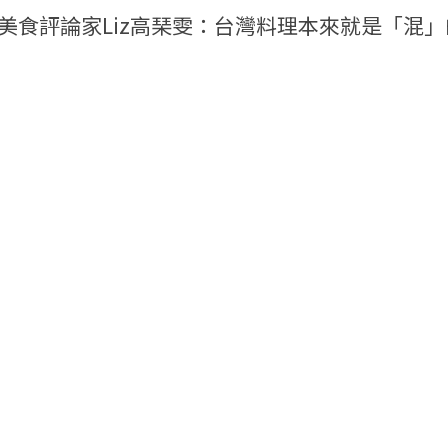
美食評論家Liz高琹雯：台灣料理本來就是「混」
台灣味
台灣風土
00輯
台灣味》越界台茶：南越茶山上的台灣茶農
地理角
00輯
：plain-me把台式早餐店風格變成時髦穿搭