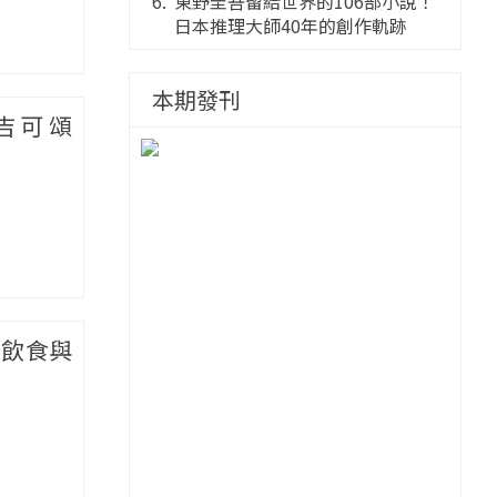
桃花果大福
東野圭吾留給世界的106部小說！
日本推理大師40年的創作軌跡
本期發刊
吉可頌
的飲食與