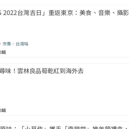
PLUS 2022台灣吉日」重返東京：美食、音樂、攝
市集
台灣味
00輯
尋味！雲林良品筍乾紅到海外去
00輯
原味：「小草作」攜手「南蠻堂」推年節禮盒