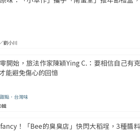
／劉小川
零開始，旅法作家陳穎Ying C.：要相信自己有
才能避免傷心的回憶
甜點
台灣味
00輯
fancy！「Bee的臭臭店」快閃大稻埕，3種醬