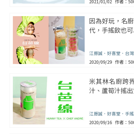
2021/01/02
5
因為好玩，名廚
代，手搖飲也可
江振誠
好喜堂
台灣
2020/09/29
5
米其林名廚跨
汁、蘆筍汁搖出
江振誠
好喜堂
手搖
2020/09/16
5