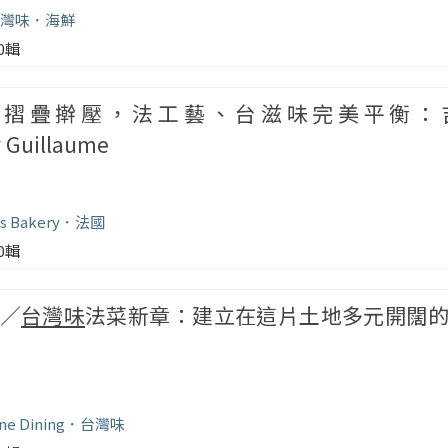
灣味
海鮮
00輯
團摺疊擀壓，法工藝、台滋味完美平衡：
y Guillaume
s Bakery
法國
00輯
／
台灣味
法菜新章：建立在這片土地多元開闊
ne Dining
台灣味