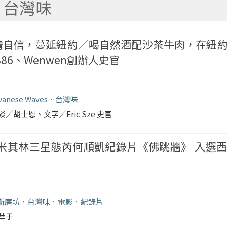
台灣味
7｜臺灣自信，蔓延紐約／喝自然酒配沙茶牛肉，在紐
86、Wenwen創辦人史官
wanese Waves
台灣味
談／胡士恩、文字／Eric Sze 史官
其林三星態芮何順凱紀錄片《佛跳牆》 入選西班牙馬
斯磨坊
台灣味
電影
紀錄片
莘于