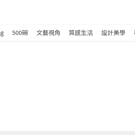
ng
500碗
文藝視角
質感生活
設計美學