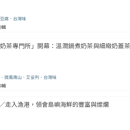
豆腐
台灣味
00輯
奶茶專門所」開幕：溫潤鍋煮奶茶與細緻奶蓋
微風南山
艾妥列
台灣味
00輯
／走入漁港，領會島嶼海鮮的豐富與燦爛