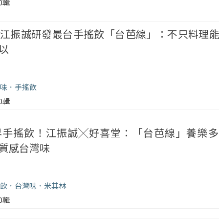
00輯
江振誠研發最台手搖飲「台芭線」：不只料理
以
味
手搖飲
00輯
界手搖飲！江振誠╳好喜堂：「台芭線」養樂多
質感台灣味
飲
台灣味
米其林
00輯