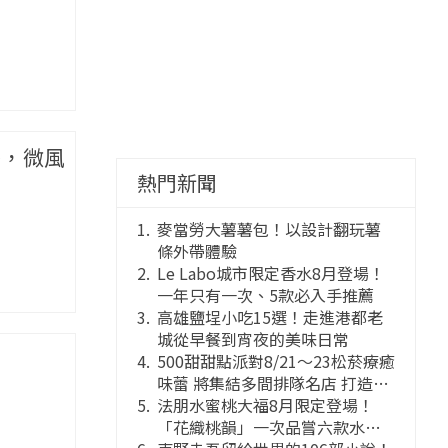
茶，微風
熱門新聞
麥當勞大薯薯包！以設計翻玩薯
條外帶體驗
Le Labo城市限定香水8月登場！
一年只有一次、5款必入手推薦
高雄鹽埕小吃15選！走進港都老
城從早餐到宵夜的美味日常
500甜甜點派對8/21～23松菸療癒
味蕾 將集結多間排隊名店 打造靈
感創意的舞台
法朋水蜜桃大福8月限定登場！
「花織桃韻」一次品嘗六款水蜜