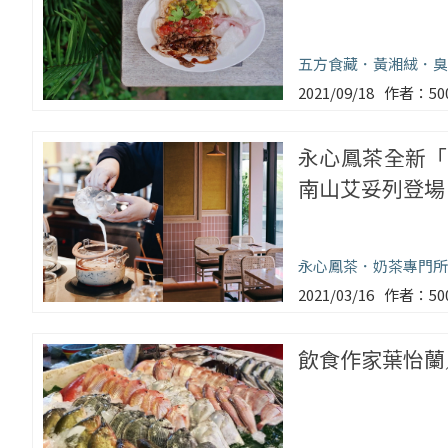
五方食藏
黃湘絨
臭
2021/09/18
5
永心鳳茶全新「
南山艾妥列登場
永心鳳茶
奶茶專門所
2021/03/16
5
飲食作家葉怡蘭