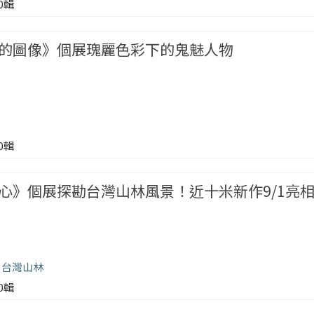
00輯
的圖像》個展瑰麗色彩下的鬼魅人物
00輯
心》個展探勘台灣山林風景！近十米新作9/1亮
台灣山林
00輯