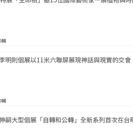
00輯
李明則個展以11米六聯屏展現神話與現實的交會
00輯
伸嗣大型個展「自轉和公轉」全新系列首次在台