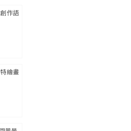
構創作語
獨特繪畫
間風景