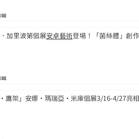
00輯
．加里波第個展
安卓藝術
登場！「菌絲體」創
00輯
‧鷹架」安娜‧瑪瑞亞‧米庫個展3/16-4/27亮