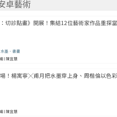
安卓藝術
：切診點畫》開展！集結12位藝術家作品重探
水墨
書畫
輯 | 陳宜慧
場！楊寓寧╳甫月把水墨穿上身、周楷倫以色
輯 | 陳宜慧