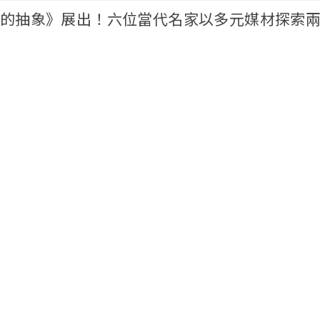
的抽象》展出！六位當代名家以多元媒材探索
00輯
Basel 3/23-3/25：後疫情時代的亞洲藝術中心
2023展覽
曼
憂的你》全新個展：轉瞬之間災厄是慶典，以