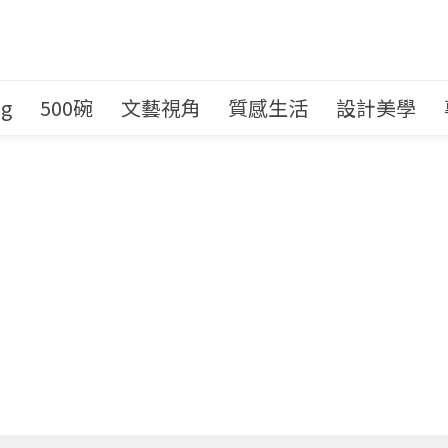
ng
500碗
文藝視角
質感生活
設計美學