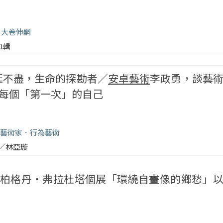
大卷伸嗣
00輯
4｜綿延不盡，生命的探勘者／
安卓藝術
李政勇，談藝
每個「第一次」的自己
藝術家
行為藝術
／林亞璇
柏格丹‧弗拉杜塔個展「環繞自畫像的鄉愁」