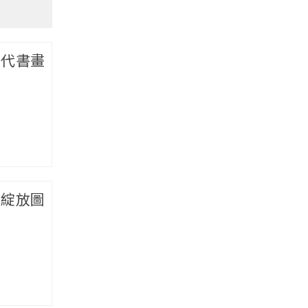
當代書畫
彩綻放圖