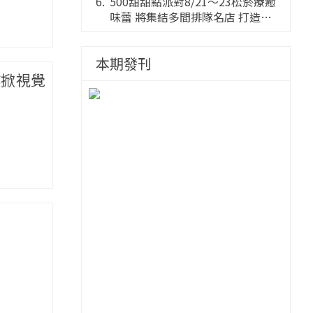
件國巨典藏亮相
500甜甜點派對8/21～23松菸療癒
味蕾 將集結多間排隊名店 打造靈
感創意的舞台
本期發刊
作掀視覺
相