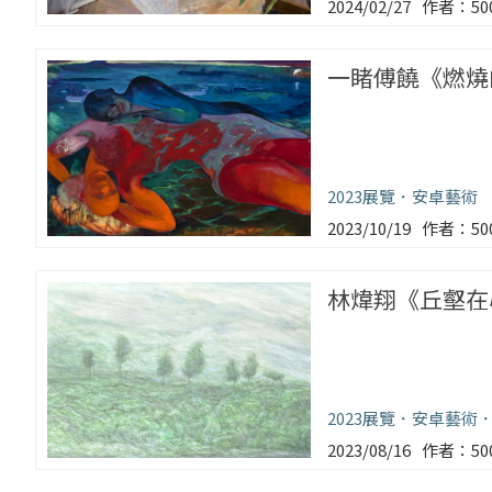
2024/02/27
5
一睹傅饒《燃燒
2023展覽
安卓藝術
2023/10/19
5
林煒翔《丘壑在
2023展覽
安卓藝術
2023/08/16
5