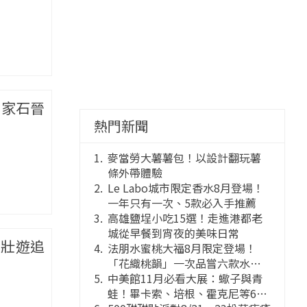
術家石晉
熱門新聞
麥當勞大薯薯包！以設計翻玩薯
條外帶體驗
Le Labo城市限定香水8月登場！
一年只有一次、5款必入手推薦
高雄鹽埕小吃15選！走進港都老
城從早餐到宵夜的美味日常
以壯遊追
法朋水蜜桃大福8月限定登場！
「花織桃韻」一次品嘗六款水蜜
桃花果大福
中美館11月必看大展：蠍子與青
蛙！畢卡索、培根、霍克尼等66