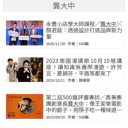
龔大中
永豐小店學大師課程／
龔大中
╳
顏君庭：透過設計打造品牌新力
量
2025/11/28
500輯
2023南國漫讀節10月10場講
座！讓知識無邊際漫遊，許芳
宜、夏韻芬、平路等都來了
2023/10/11
顏甫珉
第二屆500盤評審專訪／奧美集
團創意長
龔大中
：像王家衛電影
中的館子，用筷子吃一種味道和
情懷
2022/09/30
500輯