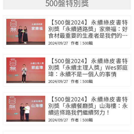
500盤特別獎
【500盤2024】永續綠皮書特
別獎「永續通路獎」家樂福：好
食材最重要的生產者是我們的土
地與海洋
2024/09/27
500輯
【500盤2024】永續綠皮書特
別獎「永續主理人獎」Wes郭庭
瑋：永續不是一個人的事情
2024/09/27
500輯
【500盤2024】永續綠皮書特
別獎「永續餐廳獎」山海樓：永
續這條路我們繼續努力！
2024/09/27
500輯