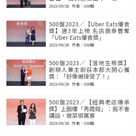
富雄：我們想做出不一樣的東
西、帶來新氣象
2023/09/28
500輯
500盤2023／【Uber Eats優食
獎】連3年上榜 名店鼎泰豐奪
「Uber Eats優食獎」
2023/09/28
500輯
500盤2023／【落地生根獎】
創辦人兼主廚萩本郡大開心獲
獎：「好像被接受了！」
2023/09/28
500輯
500盤2023／【經典老店傳承
獎】上園樓「秀霞姐」：我不會
講話，做菜很厲害
2023/09/28
500輯