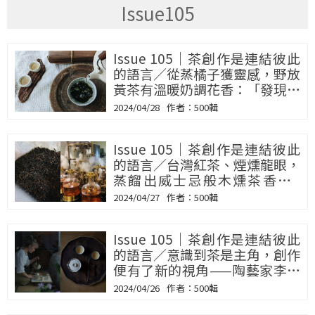
Issue105
Issue 105｜茶創作是連結彼此
的語言／從蒸橘子獲靈感，野放
黃茶有溫暖奶調花香：「發現山
茶」耐心等茶
2024/04/28
500輯
Issue 105｜茶創作是連結彼此
的語言／台灣紅茶、煙燻龍眼，
蒸餾出威士忌般木燻茶香——
「S.C Lab仃杉」的茶酒實驗
2024/04/27
500輯
Issue 105｜茶創作是連結彼此
的語言／意識到茶是主角，創作
便有了新的視角——陶藝家李穎
儀
2024/04/26
500輯