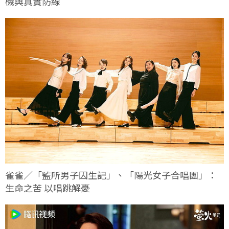
機與真實防線
雀雀／「監所男子囚生記」、「陽光女子合唱團」：
生命之苦 以唱跳解憂