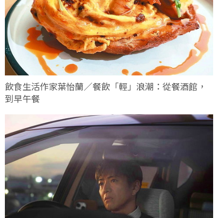
飲食生活作家葉怡蘭／餐飲「輕」浪潮：從餐酒館，
到早午餐