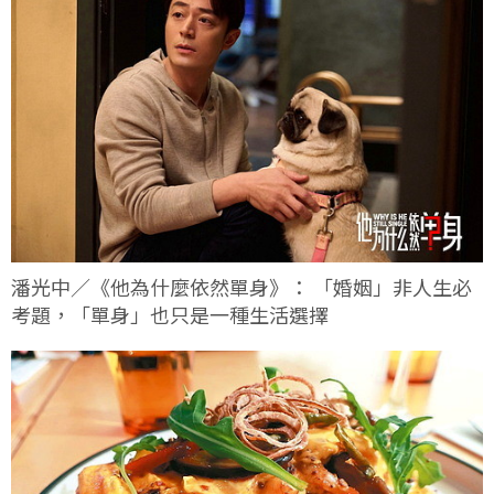
潘光中／《他為什麼依然單身》： 「婚姻」非人生必
考題，「單身」也只是一種生活選擇