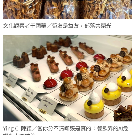
文化觀察者于國華／筍友是益友，部落共榮光
Ying C. 陳穎／當你分不清哪張是真的：餐飲界的AI危