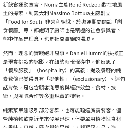
新飲食運動宣言、Noma主廚René Redzepi對在地風
土的探索，到義大利Massimo Bottura主廚創立
「Food for Soul」非營利組織、於奧運期間開設「剩
食餐廳」等，都證明了廚師也是積極的社會參與者。
盤中作品是理念，也是社會實驗的場域。
然而，理念的實踐絕非易事。Daniel Humm的抉擇正
是現實挑戰的縮影。在紐約時報報導中，他反思了
「餐飲服務」（hospitality）的真義，提及餐廳的純
素教條已變得具有「排他性」（exclusionary）。這句
話背後，是包含顧客滿意度與經濟效益、食材、技
術，與團隊合作等多重現實的權衡。
純素菜單雖吸引部分客群，也可能疏遠廣義饕客。儘
管純植物飲食近年來發展迅速，但要單用植物性食材
在風味、口感、層次與飽足感上，與頂級肉品、海