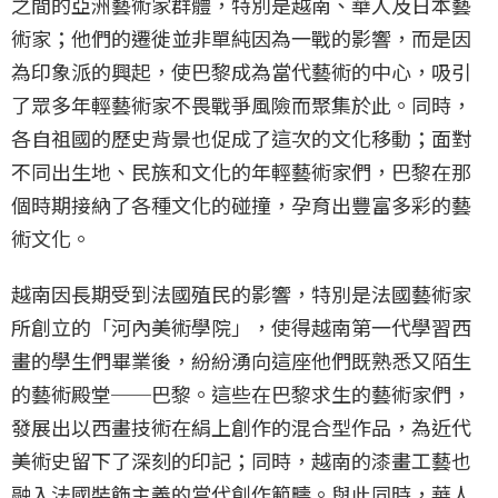
之間的亞洲藝術家群體，特別是越南、華人及日本藝
術家；他們的遷徙並非單純因為一戰的影響，而是因
為印象派的興起，使巴黎成為當代藝術的中心，吸引
了眾多年輕藝術家不畏戰爭風險而聚集於此。同時，
各自祖國的歷史背景也促成了這次的文化移動；面對
不同出生地、民族和文化的年輕藝術家們，巴黎在那
個時期接納了各種文化的碰撞，孕育出豐富多彩的藝
術文化。
越南因長期受到法國殖民的影響，特別是法國藝術家
所創立的「河內美術學院」，使得越南第一代學習西
畫的學生們畢業後，紛紛湧向這座他們既熟悉又陌生
的藝術殿堂──巴黎。這些在巴黎求生的藝術家們，
發展出以西畫技術在絹上創作的混合型作品，為近代
美術史留下了深刻的印記；同時，越南的漆畫工藝也
融入法國裝飾主義的當代創作範疇。與此同時，華人