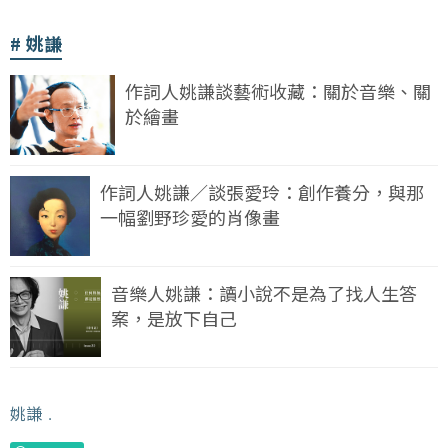
姚謙
作詞人姚謙談藝術收藏：關於音樂、關
於繪畫
作詞人姚謙／談張愛玲：創作養分，與那
一幅劉野珍愛的肖像畫
音樂人姚謙：讀小說不是為了找人生答
案，是放下自己
姚謙
﹒