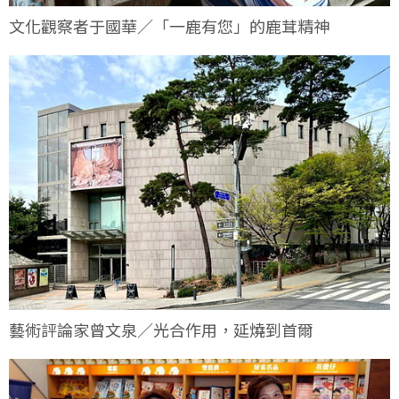
文化觀察者于國華／「一鹿有您」的鹿茸精神
藝術評論家曾文泉／光合作用，延燒到首爾