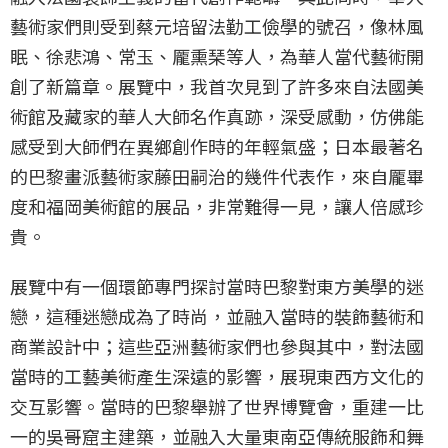
藝術家們則受到蔡元培留法勤工儉學的號召，像林風
眠、徐悲鴻、常玉、龎熏琹等人，為華人當代藝術開
創了新篇章。展覽中，我首次見到了許多來自法國美
術館及藏家的華人大師名作真跡，深受感動，仿佛能
感受到大師們在異鄉創作時的年輕氣盛；日本最著名
的巴黎畫派藝術家藤田嗣治的幾件代表作，來自龎畢
度和福岡美術館的展品，非常難得一見，讓人倍感珍
貴。
展覽中有一個環節專門探討當時巴黎對東方美學的迷
戀，這種迷戀成為了時尚，並融入當時的裝飾藝術和
商業設計中；這些亞洲藝術家們也參與其中，對法國
當時的工藝美術產生深遠的影響，展現東西方文化的
交互影響。當時的巴黎舉辦了世界博覽會，重建一比
一的吳哥窟主建築，並融入大量東南亞傳統服飾和舞