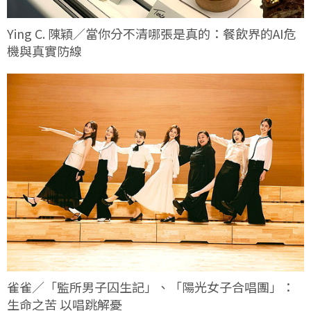
Ying C. 陳穎／當你分不清哪張是真的：餐飲界的AI危
機與真實防線
雀雀／「監所男子囚生記」、「陽光女子合唱團」：
生命之苦 以唱跳解憂