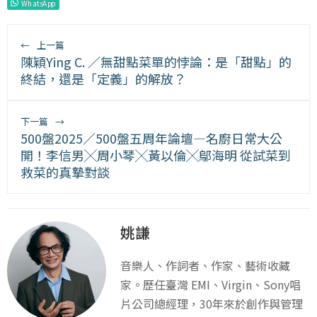
WhatsApp
←
上一篇
陳穎Ying C. ／無甜點菜單的悖論：是「甜點」的
終結，還是「定義」的解放？
下一篇
→
500盤2025／500盤五周年論壇—名廚日常大公
開！李信男╳周小琴╳黃以倫╳鄔海明 從試菜到
救菜的真摯對談
姚謙
音樂人、作詞者、作家、藝術收藏
家。歷任臺灣 EMI、Virgin、Sony唱
片公司總經理，30年來於創作與管理