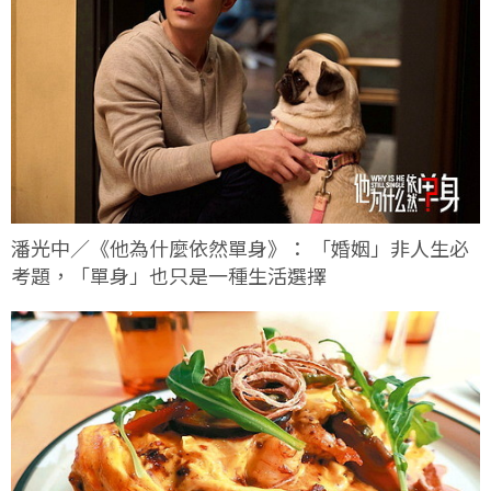
潘光中／《他為什麼依然單身》： 「婚姻」非人生必
考題，「單身」也只是一種生活選擇