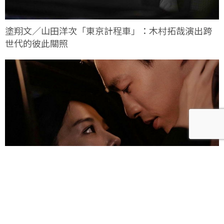
塗翔文／山田洋次「東京計程車」：木村拓哉演出跨
世代的彼此關照
雀雀／「人浮於愛」：一語道盡愛是「什麼都沒有」