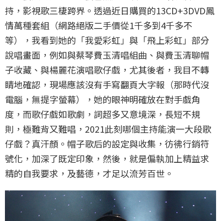
持，影視歌三棲跨界。透過近日購買的13CD+3DVD鳳
情萬種套組（網路絕版二手價從1千多到4千多不
等），我看到她的「我愛彩虹」與「飛上彩虹」部分
說唱畫面，例如與蔡琴費玉清唱組曲、與費玉清聊帽
子收藏、與楊麗花演唱歌仔戲，尤其後者，我目不轉
睛地確認，現場應該沒有手寫翻頁大字報（那時代沒
電腦，無提字螢幕），她的眼神明確放在對手戲角
度，而歌仔戲如歌劇，詞超多又意境深，長短不規
則，極難背又難唱，2021此刻哪個主持能演一大段歌
仔戲？真汗顏。帽子歌后的設定與收集，彷彿行銷符
號化，加深了既定印象，然後，就是偏執加上精益求
精的自我要求，及藝德，才足以流芳百世。