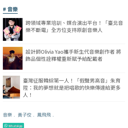
音樂
跨領域專業培訓、媒合演出平台！「臺北音
樂不斷電」全方位支持原創音樂人
設計師Olivia Yao攜手新生代音樂創作者 將
飾品個性詮釋權重新賦予給配戴者
臺灣征服韓綜第一人！「假聲男高音」朱育
陞：我的夢想就是把唱歌的快樂傳達給更多
人！
音樂
﹒
黃子佼
﹒
鳳飛飛
﹒
WhatsApp