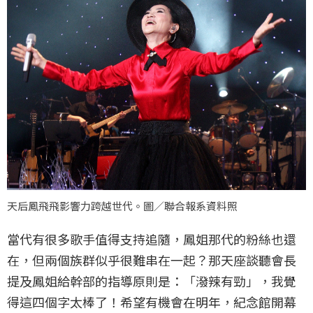
天后鳳飛飛影響力跨越世代。圖／聯合報系資料照
當代有很多歌手值得支持追隨，鳳姐那代的粉絲也還
在，但兩個族群似乎很難串在一起？那天座談聽會長
提及鳳姐給幹部的指導原則是：「潑辣有勁」，我覺
得這四個字太棒了！希望有機會在明年，紀念館開幕