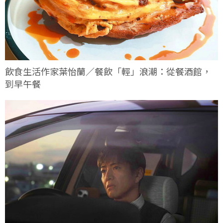
飲食生活作家葉怡蘭／餐飲「輕」浪潮：從餐酒館，
到早午餐