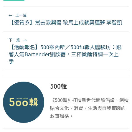
←
上一篇
【優質系】拭去淚與傷 鞍馬上成就奧運夢 李智凱
下一篇
→
【活動報名】500案內所／500fu職人體驗坊：跟
著人氣Bartender劉欣蓓，三杯微醺特調一次上
手
500輯
《500輯》打造新世代閱讀倡議，創造
貼合文化、消費、生活與自我實踐的
敘事風格。