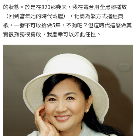
的狀態。於是在820那幾天，我在電台用全黑膠播放
（回到當年她的時代載體），化簡為繁方式播經典
歌，一發不可收拾做5集，不夠吧？但這時代這麼做其
實很孤獨很勇敢，我慶幸可以如此任性。