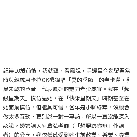
記得10歲前後，我就聽、看鳳姐，手邊至今還留著當
時與親戚用卡拉OK機錄唱「夏的季節」的老卡帶，乳
臭未乾的童音，代表鳳姐的魅力老少咸宜。我在「超
級星期天」模仿過她，在「快樂星期天」時期甚至在
她面前模仿，但極其可惜，當年是小咖綠葉，沒機會
做太多互動，更別說一對一專訪，所以一直沒能深入
認識。透過詞人何啟弘老師（「想要跟你飛」作詞
者）的分享，我依然感受到她生前敬業、樂業、專業