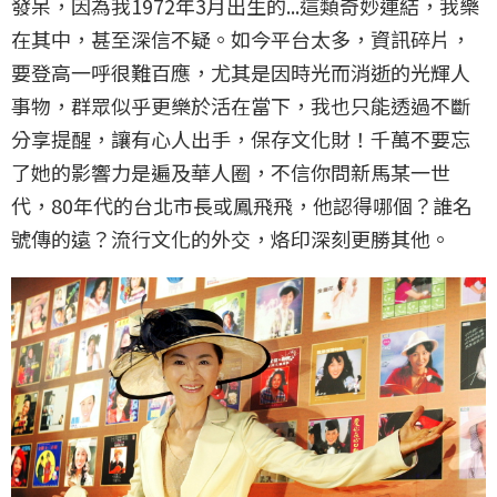
發呆，因為我1972年3月出生的...這類奇妙連結，我樂
在其中，甚至深信不疑。如今平台太多，資訊碎片，
要登高一呼很難百應，尤其是因時光而消逝的光輝人
事物，群眾似乎更樂於活在當下，我也只能透過不斷
分享提醒，讓有心人出手，保存文化財！千萬不要忘
了她的影響力是遍及華人圈，不信你問新馬某一世
代，80年代的台北市長或鳳飛飛，他認得哪個？誰名
號傳的遠？流行文化的外交，烙印深刻更勝其他。