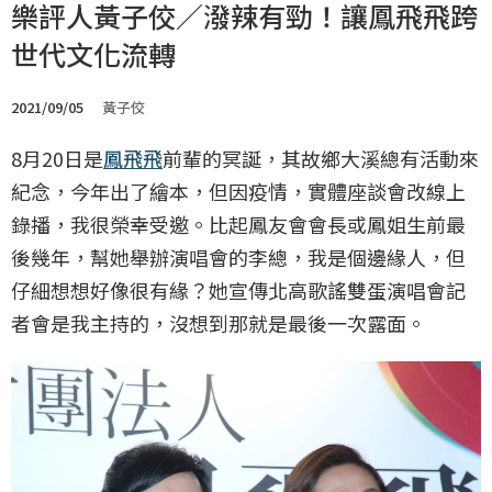
樂評人黃子佼／潑辣有勁！讓鳳飛飛跨
世代文化流轉
2021/09/05
黃子佼
8月20日是
鳳飛飛
前輩的冥誕，其故鄉大溪總有活動來
紀念，今年出了繪本，但因疫情，實體座談會改線上
錄播，我很榮幸受邀。比起鳳友會會長或鳳姐生前最
後幾年，幫她舉辦演唱會的李總，我是個邊緣人，但
仔細想想好像很有緣？她宣傳北高歌謠雙蛋演唱會記
者會是我主持的，沒想到那就是最後一次露面。